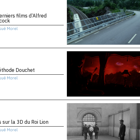
erniers films d’Alfred
hcock
sué Morel
éthode Douchet
sué Morel
 sur la 3D du Roi Lion
sué Morel