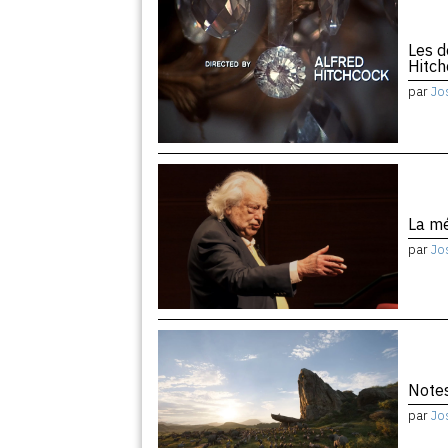
Les d
Hitc
par
Jo
La m
par
Jo
Notes
par
Jo