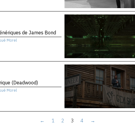
génériques de James Bond
sué Morel
rique (Deadwood)
sué Morel
←
1
2
3
4
→