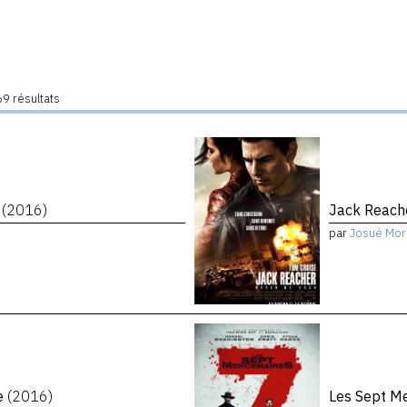
9 résultats
s
(2016)
Jack Reach
par
Josué Mor
te
(2016)
Les Sept M