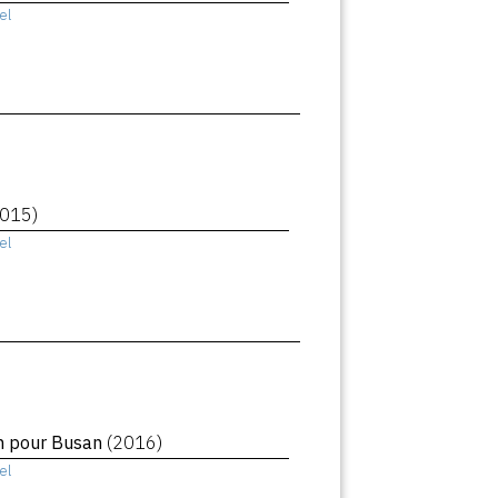
el
2015)
el
in pour Busan
(2016)
el