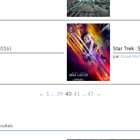
2016)
Star Trek : 
par
Josué Mor
←
1
…
39
40
41
…
47
→
ésultats