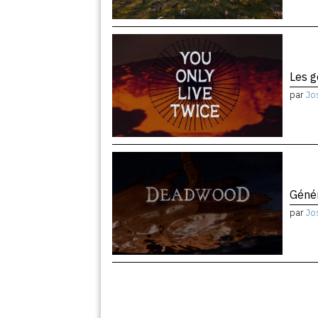
Les 
par
Jo
Géné
par
Jo