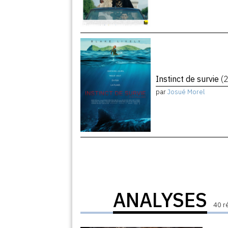
Instinct de survie
(
par
Josué Morel
ANALYSES
40 r