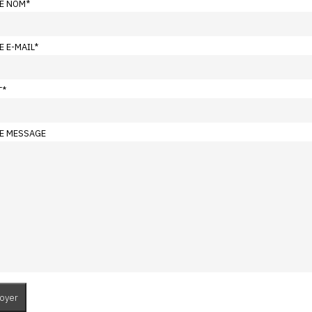
E NOM
*
E E-MAIL
*
T
*
E MESSAGE