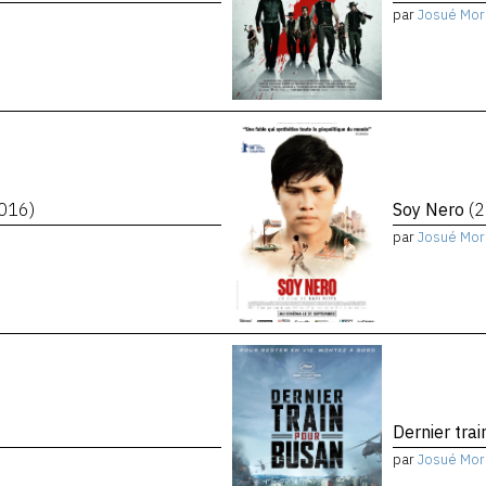
par
Josué Mor
016)
Soy Nero
(
par
Josué Mor
Dernier tra
par
Josué Mor