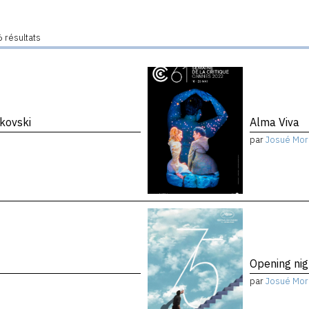
 résultats
kovski
Alma Viva
par
Josué Mor
Opening nig
par
Josué Mor