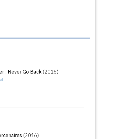
er : Never Go Back
(2016)
el
ercenaires
(2016)