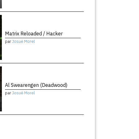
Matrix Reloaded / Hacker
par
Josué Morel
Al Swearengen (Deadwood)
par
Josué Morel