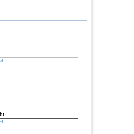
el
ht
el