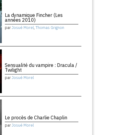
La dynamique Fincher (Les
années 2010)
par
Josué Morel
,
Thomas Grignon
Sensualité du vampire : Dracula /
Twilight
par
Josué Morel
Le procès de Charlie Chaplin
par
Josué Morel