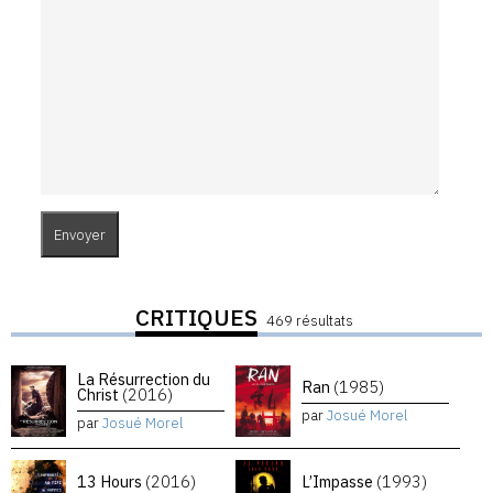
CRITIQUES
469 résultats
La Résurrection du
Ran
(1985)
Christ
(2016)
par
Josué Morel
par
Josué Morel
13 Hours
(2016)
L’Impasse
(1993)