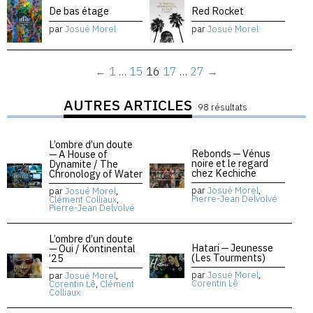
De bas étage
Red Rocket
par
Josué Morel
par
Josué Morel
←
1
…
15
16
17
…
27
→
AUTRES ARTICLES
98 résultats
L’ombre d’un doute
Rebonds — Vénus
— A House of
noire et le regard
Dynamite / The
chez Kechiche
Chronology of Water
par
Josué Morel
,
par
Josué Morel
,
Pierre-Jean Delvolvé
Clément Colliaux
,
Pierre-Jean Delvolvé
L’ombre d’un doute
Hatari — Jeunesse
— Oui / Kontinental
(Les Tourments)
’25
par
Josué Morel
,
par
Josué Morel
,
Corentin Lê
Corentin Lê
,
Clément
Colliaux