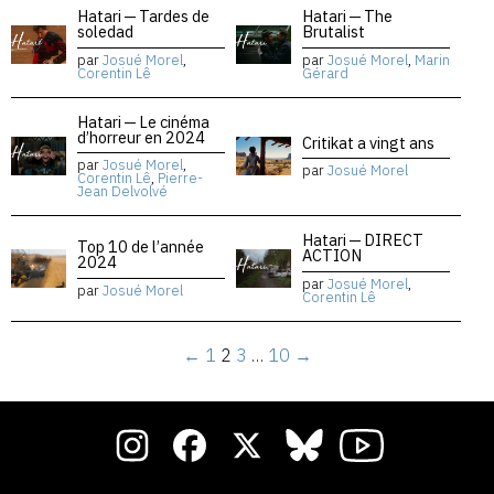
Hatari — Tardes de
Hatari — The
soledad
Brutalist
par
Josué Morel
,
par
Josué Morel
,
Marin
Corentin Lê
Gérard
Hatari — Le cinéma
d’horreur en 2024
Critikat a vingt ans
par
Josué Morel
,
par
Josué Morel
Corentin Lê
,
Pierre-
Jean Delvolvé
Hatari — DIRECT
Top 10 de l’année
ACTION
2024
par
Josué Morel
,
par
Josué Morel
Corentin Lê
←
1
2
3
…
10
→