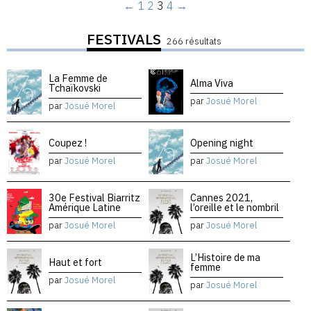
←
1
2
3
4
→
FESTIVALS
266 résultats
La Femme de
Alma Viva
Tchaïkovski
par
Josué Morel
par
Josué Morel
Coupez !
Opening night
par
Josué Morel
par
Josué Morel
30e Festival Biarritz
Cannes 2021,
Amérique Latine
l’oreille et le nombril
par
Josué Morel
par
Josué Morel
L’Histoire de ma
Haut et fort
femme
par
Josué Morel
par
Josué Morel