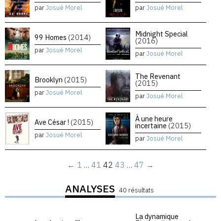
par
Josué Morel
par
Josué Morel
Midnight Special
99 Homes
(2014)
(2016)
par
Josué Morel
par
Josué Morel
The Revenant
Brooklyn
(2015)
(2015)
par
Josué Morel
par
Josué Morel
À une heure
Ave César !
(2015)
incertaine
(2015)
par
Josué Morel
par
Josué Morel
←
1
…
41
42
43
…
47
→
ANALYSES
40 résultats
La dynamique