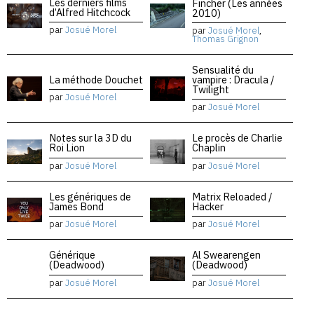
Les derniers films
Fincher (Les années
d’Alfred Hitchcock
2010)
par
Josué Morel
par
Josué Morel
,
Thomas Grignon
Sensualité du
La méthode Douchet
vampire : Dracula /
Twilight
par
Josué Morel
par
Josué Morel
Notes sur la 3D du
Le procès de Charlie
Roi Lion
Chaplin
par
Josué Morel
par
Josué Morel
Les génériques de
Matrix Reloaded /
James Bond
Hacker
par
Josué Morel
par
Josué Morel
Générique
Al Swearengen
(Deadwood)
(Deadwood)
par
Josué Morel
par
Josué Morel