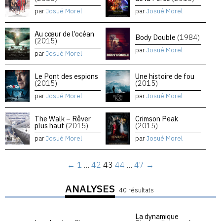
par
Josué Morel
par
Josué Morel
Au cœur de l’océan
Body Double
(1984)
(2015)
par
Josué Morel
par
Josué Morel
Le Pont des espions
Une histoire de fou
(2015)
(2015)
par
Josué Morel
par
Josué Morel
The Walk – Rêver
Crimson Peak
plus haut
(2015)
(2015)
par
Josué Morel
par
Josué Morel
←
1
…
42
43
44
…
47
→
ANALYSES
40 résultats
La dynamique