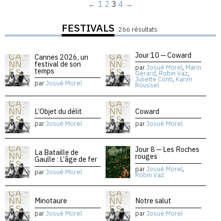
←
1
2
3
4
→
FESTIVALS
266 résultats
Jour 10 — Coward
Cannes 2026, un
festival de son
par
Josué Morel
,
Marin
temps
Gérard
,
Robin Vaz
,
Juliette Conti
,
Karim
par
Josué Morel
Roussel
L’Objet du délit
Coward
par
Josué Morel
par
Josué Morel
Jour 8 — Les Roches
La Bataille de
rouges
Gaulle : L’âge de fer
par
Josué Morel
,
par
Josué Morel
Robin Vaz
Minotaure
Notre salut
par
Josué Morel
par
Josué Morel