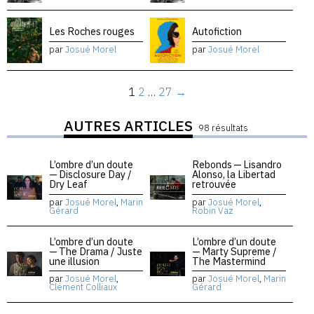
Les Roches rouges
Autofiction
par
Josué Morel
par
Josué Morel
1
2
…
27
→
AUTRES ARTICLES
98 résultats
L’ombre d’un doute
Rebonds — Lisandro
— Disclosure Day /
Alonso, la Libertad
Dry Leaf
retrouvée
par
Josué Morel
,
Marin
par
Josué Morel
,
Gérard
Robin Vaz
L’ombre d’un doute
L’ombre d’un doute
— The Drama / Juste
— Marty Supreme /
une illusion
The Mastermind
par
Josué Morel
,
par
Josué Morel
,
Marin
Clément Colliaux
Gérard