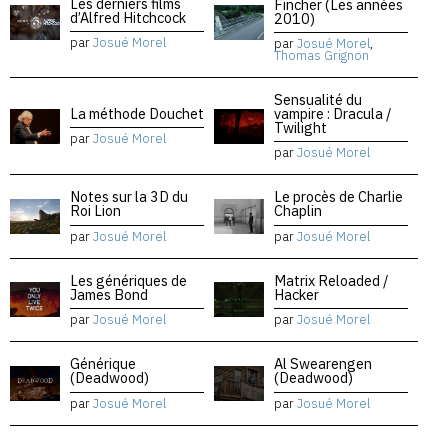
Les derniers films
Fincher (Les années
d’Alfred Hitchcock
2010)
par
Josué Morel
par
Josué Morel
,
Thomas Grignon
Sensualité du
La méthode Douchet
vampire : Dracula /
Twilight
par
Josué Morel
par
Josué Morel
Notes sur la 3D du
Le procès de Charlie
Roi Lion
Chaplin
par
Josué Morel
par
Josué Morel
Les génériques de
Matrix Reloaded /
James Bond
Hacker
par
Josué Morel
par
Josué Morel
Générique
Al Swearengen
(Deadwood)
(Deadwood)
par
Josué Morel
par
Josué Morel