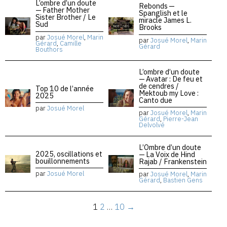
L’ombre d’un doute
Rebonds —
— Father Mother
Spanglish et le
Sister Brother / Le
miracle James L.
Sud
Brooks
par
Josué Morel
,
Marin
par
Josué Morel
,
Marin
Gérard
,
Camille
Gérard
Bouthors
L’ombre d’un doute
— Avatar : De feu et
de cendres /
Top 10 de l’année
Mektoub my Love :
2025
Canto due
par
Josué Morel
par
Josué Morel
,
Marin
Gérard
,
Pierre-Jean
Delvolvé
L’Ombre d’un doute
2025, oscillations et
— La Voix de Hind
bouillonnements
Rajab / Frankenstein
par
Josué Morel
par
Josué Morel
,
Marin
Gérard
,
Bastien Gens
1
2
…
10
→