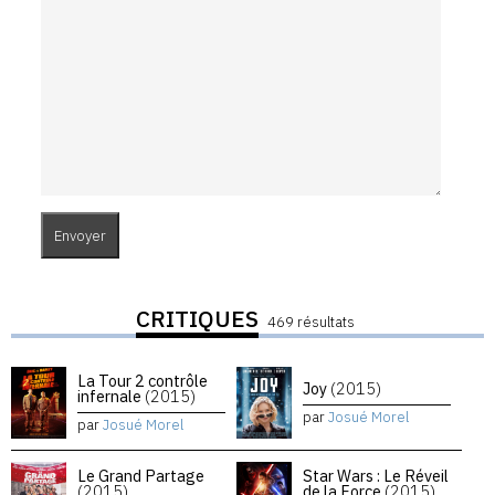
CRITIQUES
469 résultats
La Tour 2 contrôle
Joy
(2015)
infernale
(2015)
par
Josué Morel
par
Josué Morel
Le Grand Partage
Star Wars : Le Réveil
(2015)
de la Force
(2015)