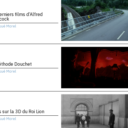
erniers films d’Alfred
hcock
sué Morel
éthode Douchet
sué Morel
 sur la 3D du Roi Lion
sué Morel