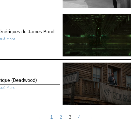
génériques de James Bond
sué Morel
rique (Deadwood)
sué Morel
←
1
2
3
4
→