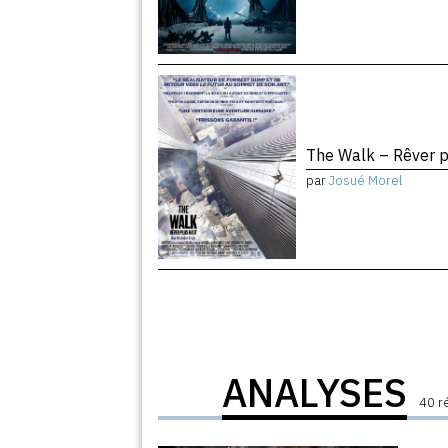
The Walk – Rêver 
par
Josué Morel
ANALYSES
40 r