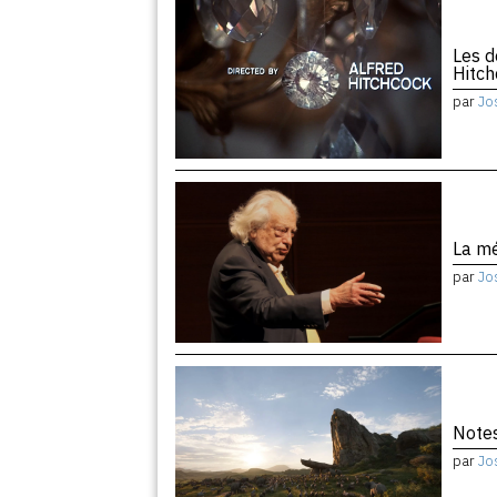
Les d
Hitc
par
Jo
La m
par
Jo
Notes
par
Jo