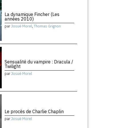
La dynamique Fincher (Les
années 2010)
par
Josué Morel
,
Thomas Grignon
Sensualité du vampire : Dracula /
Twilight
par
Josué Morel
Le procès de Charlie Chaplin
par
Josué Morel