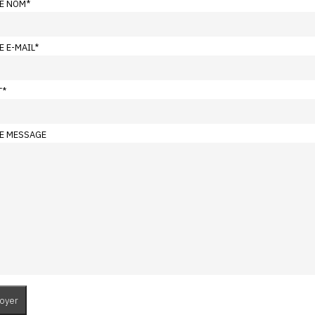
E NOM
*
E E-MAIL
*
T
*
E MESSAGE