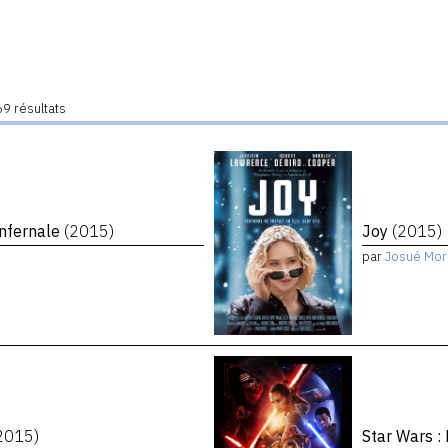
9 résultats
infernale
(2015)
Joy
(2015)
par
Josué Mor
2015)
Star Wars :