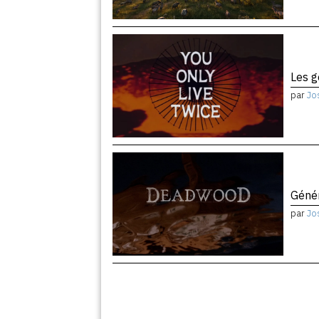
Les 
par
Jo
Géné
par
Jo