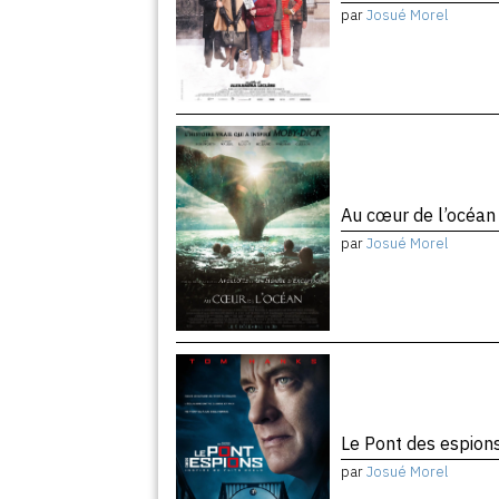
par
Josué Morel
Au cœur de l’océa
par
Josué Morel
Le Pont des espion
par
Josué Morel