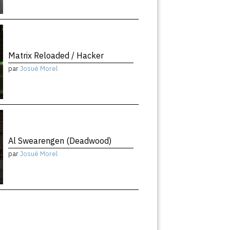
Matrix Reloaded / Hacker
par
Josué Morel
Al Swearengen (Deadwood)
par
Josué Morel