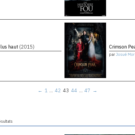
plus haut
(2015)
Crimson P
par
Josué Mor
←
1
…
42
43
44
…
47
→
ésultats