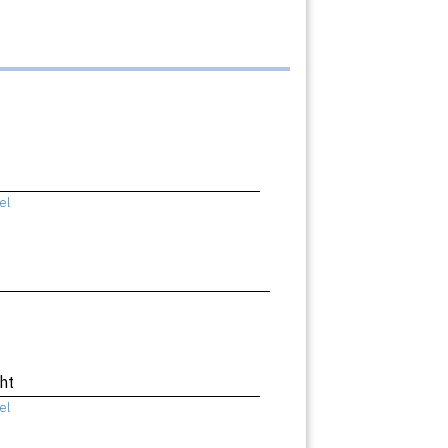
el
ht
el