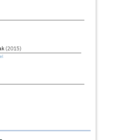
eak
(2015)
el