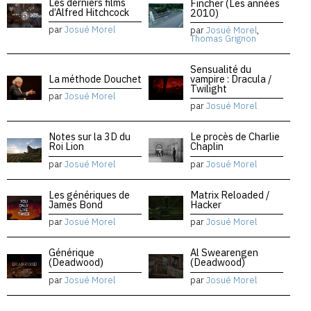
Les derniers films
Fincher (Les années
d’Alfred Hitchcock
2010)
par
Josué Morel
par
Josué Morel
,
Thomas Grignon
Sensualité du
La méthode Douchet
vampire : Dracula /
Twilight
par
Josué Morel
par
Josué Morel
Notes sur la 3D du
Le procès de Charlie
Roi Lion
Chaplin
par
Josué Morel
par
Josué Morel
Les génériques de
Matrix Reloaded /
James Bond
Hacker
par
Josué Morel
par
Josué Morel
Générique
Al Swearengen
(Deadwood)
(Deadwood)
par
Josué Morel
par
Josué Morel