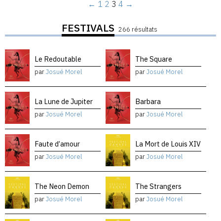
←
1
2
3
4
→
FESTIVALS
266 résultats
Le Redoutable
The Square
par
Josué Morel
par
Josué Morel
La Lune de Jupiter
Barbara
par
Josué Morel
par
Josué Morel
Faute d’amour
La Mort de Louis XIV
par
Josué Morel
par
Josué Morel
The Neon Demon
The Strangers
par
Josué Morel
par
Josué Morel