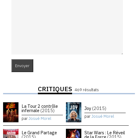
CRITIQUES
469 résultats
La Tour 2 contrôle
Joy
(2015)
infernale
(2015)
par
Josué Morel
par
Josué Morel
Le Grand Partage
Star Wars : Le Réveil
(2015)
de la Force
(2015)