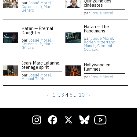
Quinzaine des
par
Josué Morel
,
cinéastes
Corentin Lê
,
Marin
Gérard
par
Josué Morel
Hatari — The
Hatari — Eternal
Fabelmans
Daughter
par
Josué Morel
,
par
Josué Morel
,
Adrien Mitterrand
Corentin Lê
,
Marin
Munch
,
Clément
Gérard
Colliaux
Jean-Marc Lalanne,
Hollywood en
teenage spirit
flammes
par
Josué Morel
,
par
Josué Morel
Mahaut Thébault
←
1
…
3
4
5
…
10
→