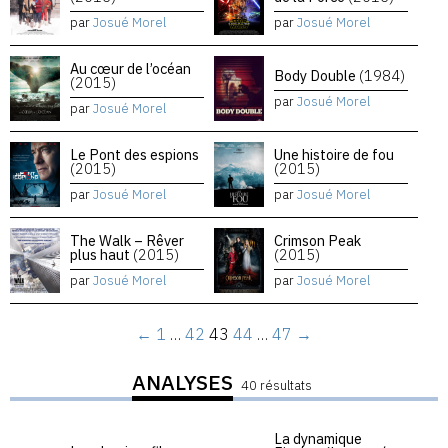
par
Josué Morel
par
Josué Morel
Au cœur de l’océan
Body Double
(1984)
(2015)
par
Josué Morel
par
Josué Morel
Le Pont des espions
Une histoire de fou
(2015)
(2015)
par
Josué Morel
par
Josué Morel
The Walk – Rêver
Crimson Peak
plus haut
(2015)
(2015)
par
Josué Morel
par
Josué Morel
←
1
…
42
43
44
…
47
→
ANALYSES
40 résultats
La dynamique