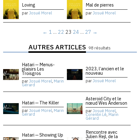
Loving
Mal de pierres
par
Josué Morel
par
Josué Morel
←
1
…
22
23
24
…
27
→
AUTRES ARTICLES
98 résultats
Hatari — Menus-
2023, l’ancien et le
plaisirs Les
nouveau
Troisgros
par
Josué Morel
par
Josué Morel
,
Marin
Gérard
Asteroid City et le
Hatari — The Killer
nœud Wes Anderson
par
Josué Morel
,
Marin
par
Josué Morel
,
Gérard
Corentin Lê
,
Marin
Gérard
Rencontre avec
Hatari — Showing Up
Julien Rejl, de la