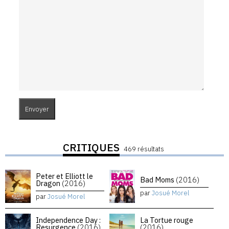
CRITIQUES
469 résultats
Peter et Elliott le
Bad Moms
(2016)
Dragon
(2016)
par
Josué Morel
par
Josué Morel
Independence Day :
La Tortue rouge
Resurgence
(2016)
(2016)