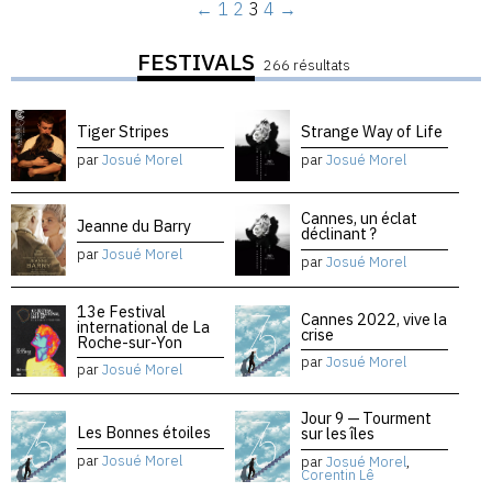
←
1
2
3
4
→
FESTIVALS
266 résultats
Tiger Stripes
Strange Way of Life
par
Josué Morel
par
Josué Morel
Cannes, un éclat
Jeanne du Barry
déclinant ?
par
Josué Morel
par
Josué Morel
13e Festival
Cannes 2022, vive la
international de La
crise
Roche-sur-Yon
par
Josué Morel
par
Josué Morel
Jour 9 — Tourment
Les Bonnes étoiles
sur les îles
par
Josué Morel
par
Josué Morel
,
Corentin Lê