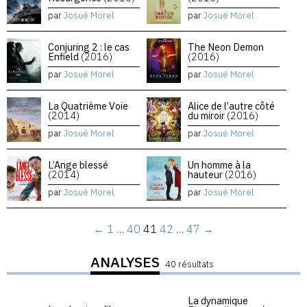
par
Josué Morel
par
Josué Morel
Conjuring 2 : le cas
The Neon Demon
Enfield
(2016)
(2016)
par
Josué Morel
par
Josué Morel
La Quatrième Voie
Alice de l’autre côté
(2014)
du miroir
(2016)
par
Josué Morel
par
Josué Morel
L’Ange blessé
Un homme à la
(2014)
hauteur
(2016)
par
Josué Morel
par
Josué Morel
←
1
…
40
41
42
…
47
→
ANALYSES
40 résultats
La dynamique