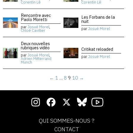
Corentin Lê
Corentin Lê
Rencontre avec
Les Forbans de la
Paolo Moretti
nuit
par
Josué Morel
,
par
Josué Morel
Chloé Cavillier
Deux nouvelles
rubriques vidéo
Critikat reloaded
par
Josué Morel
,
par
Josué Morel
Adrien Mitterrand
Munch
←
1
…
8
9
10
→
QUI SOMMES-NOUS ?
CONTACT