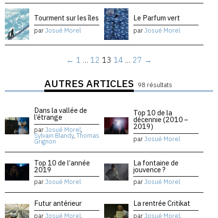
Tourment sur les îles
Le Parfum vert
par
Josué Morel
par
Josué Morel
←
1
…
12
13
14
…
27
→
AUTRES ARTICLES
98 résultats
Dans la vallée de
Top 10 de la
l’étrange
décennie (2010 –
2019)
par
Josué Morel
,
Sylvain Blandy
,
Thomas
par
Josué Morel
Grignon
Top 10 de l’année
La fontaine de
2019
jouvence ?
par
Josué Morel
par
Josué Morel
Futur antérieur
La rentrée Critikat
par
Josué Morel
,
par
Josué Morel
,