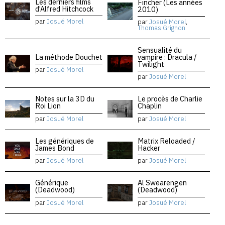
Les derniers films
Fincher (Les années
d’Alfred Hitchcock
2010)
par
Josué Morel
par
Josué Morel
,
Thomas Grignon
Sensualité du
La méthode Douchet
vampire : Dracula /
Twilight
par
Josué Morel
par
Josué Morel
Notes sur la 3D du
Le procès de Charlie
Roi Lion
Chaplin
par
Josué Morel
par
Josué Morel
Les génériques de
Matrix Reloaded /
James Bond
Hacker
par
Josué Morel
par
Josué Morel
Générique
Al Swearengen
(Deadwood)
(Deadwood)
par
Josué Morel
par
Josué Morel