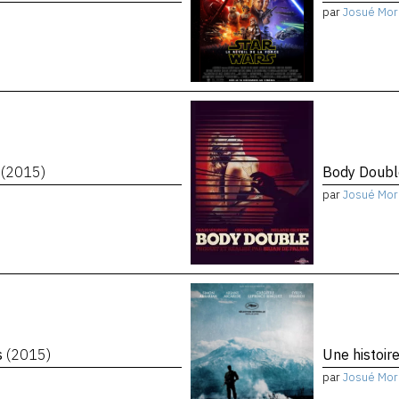
par
Josué Mor
n
(2015)
Body Doub
par
Josué Mor
s
(2015)
Une histoir
par
Josué Mor