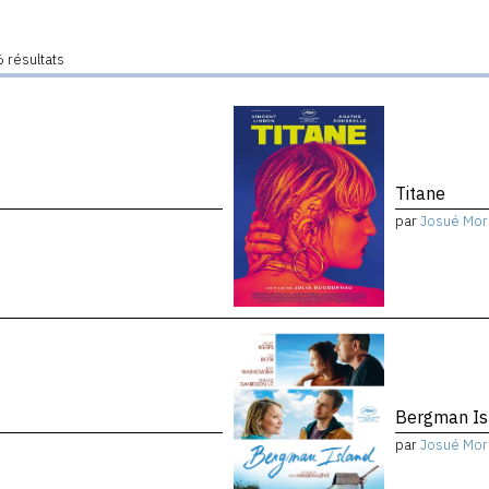
 résultats
Titane
par
Josué Mor
Bergman Is
par
Josué Mor