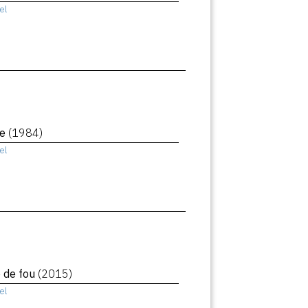
el
le
(1984)
el
e de fou
(2015)
el