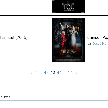
plus haut
(2015)
Crimson P
par
Josué Mor
←
1
…
42
43
44
…
47
→
ésultats