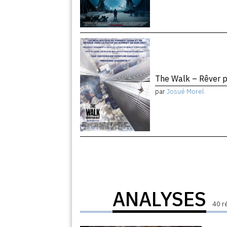
The Walk – Rêver 
par
Josué Morel
ANALYSES
40 r