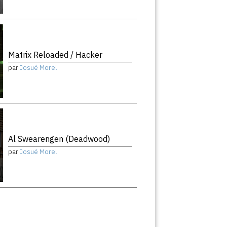
Matrix Reloaded / Hacker
par
Josué Morel
Al Swearengen (Deadwood)
par
Josué Morel