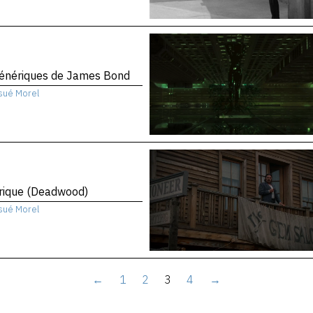
génériques de James Bond
sué Morel
rique (Deadwood)
sué Morel
←
1
2
3
4
→