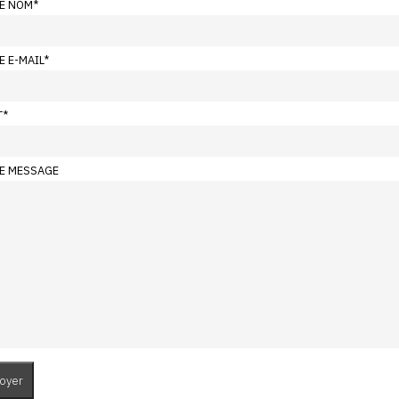
E NOM
*
E E-MAIL
*
T
*
E MESSAGE