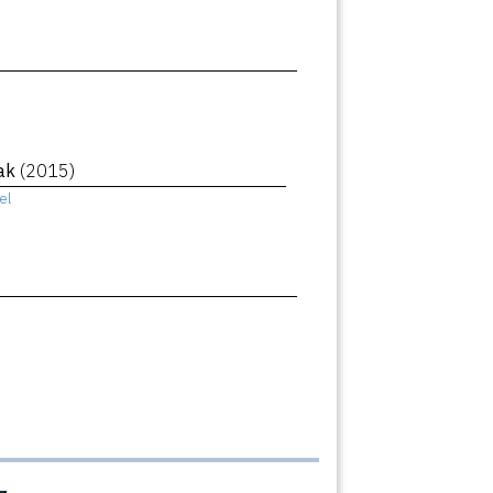
eak
(2015)
el