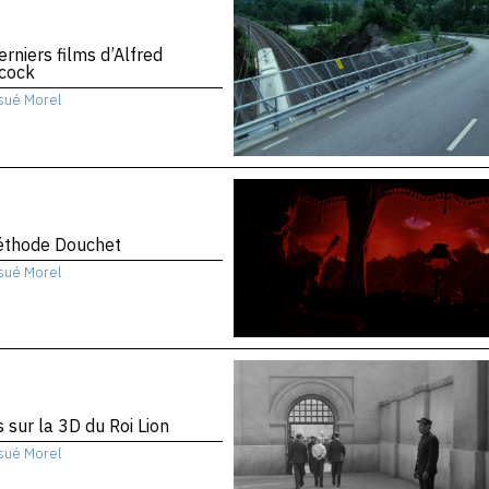
erniers films d’Alfred
hcock
sué Morel
éthode Douchet
sué Morel
 sur la 3D du Roi Lion
sué Morel