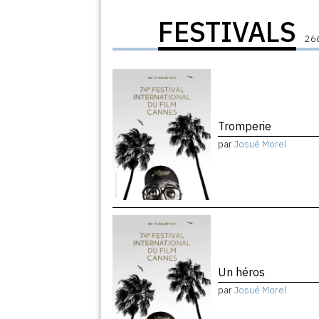
FESTIVALS
266
Tromperie
par
Josué Morel
Un héros
par
Josué Morel