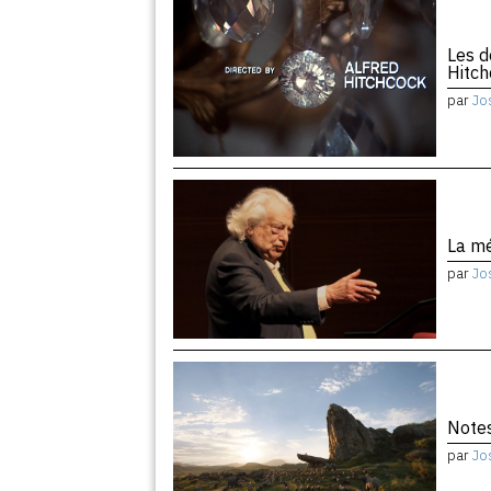
Les d
Hitc
par
Jo
La m
par
Jo
Notes
par
Jo