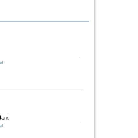
el
land
el