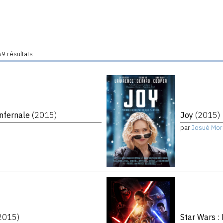
9 résultats
infernale
(2015)
Joy
(2015)
par
Josué Mor
2015)
Star Wars :