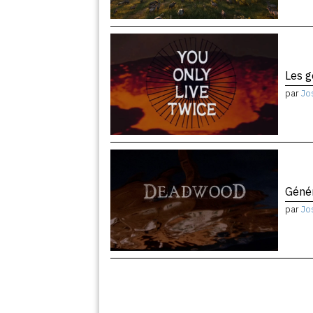
Les 
par
Jo
Géné
par
Jo