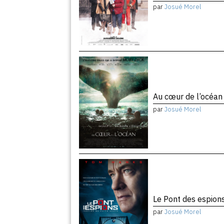
par
Josué Morel
Au cœur de l’océa
par
Josué Morel
Le Pont des espion
par
Josué Morel