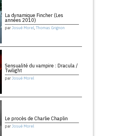
La dynamique Fincher (Les
années 2010)
par
Josué Morel
,
Thomas Grignon
Sensualité du vampire : Dracula /
Twilight
par
Josué Morel
Le procès de Charlie Chaplin
par
Josué Morel