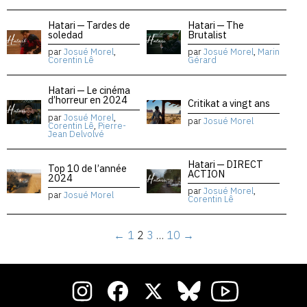
Hatari — Tardes de
Hatari — The
soledad
Brutalist
par
Josué Morel
,
par
Josué Morel
,
Marin
Corentin Lê
Gérard
Hatari — Le cinéma
d’horreur en 2024
Critikat a vingt ans
par
Josué Morel
,
par
Josué Morel
Corentin Lê
,
Pierre-
Jean Delvolvé
Hatari — DIRECT
Top 10 de l’année
ACTION
2024
par
Josué Morel
,
par
Josué Morel
Corentin Lê
←
1
2
3
…
10
→