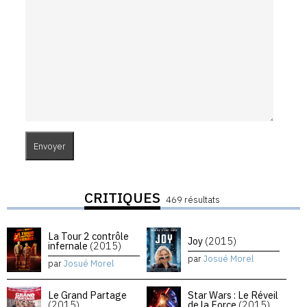
CRITIQUES
469 résultats
La Tour 2 contrôle
Joy
(2015)
infernale
(2015)
par
Josué Morel
par
Josué Morel
Le Grand Partage
Star Wars : Le Réveil
(2015)
de la Force
(2015)