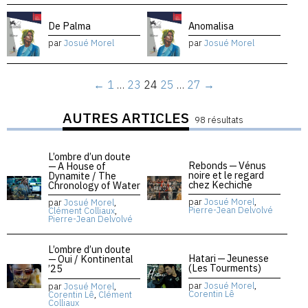
De Palma
Anomalisa
par
Josué Morel
par
Josué Morel
←
1
…
23
24
25
…
27
→
AUTRES ARTICLES
98 résultats
L’ombre d’un doute
Rebonds — Vénus
— A House of
noire et le regard
Dynamite / The
chez Kechiche
Chronology of Water
par
Josué Morel
,
par
Josué Morel
,
Pierre-Jean Delvolvé
Clément Colliaux
,
Pierre-Jean Delvolvé
L’ombre d’un doute
Hatari — Jeunesse
— Oui / Kontinental
(Les Tourments)
’25
par
Josué Morel
,
par
Josué Morel
,
Corentin Lê
Corentin Lê
,
Clément
Colliaux