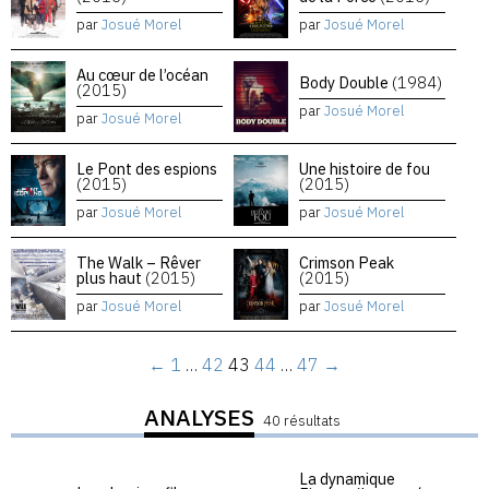
par
Josué Morel
par
Josué Morel
Au cœur de l’océan
Body Double
(1984)
(2015)
par
Josué Morel
par
Josué Morel
Le Pont des espions
Une histoire de fou
(2015)
(2015)
par
Josué Morel
par
Josué Morel
The Walk – Rêver
Crimson Peak
plus haut
(2015)
(2015)
par
Josué Morel
par
Josué Morel
←
1
…
42
43
44
…
47
→
ANALYSES
40 résultats
La dynamique