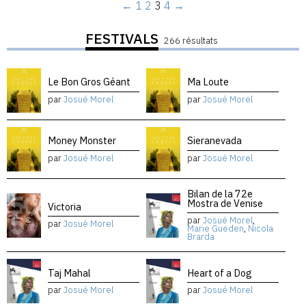
←
1
2
3
4
→
FESTIVALS
266 résultats
Le Bon Gros Géant
Ma Loute
par
Josué Morel
par
Josué Morel
Money Monster
Sieranevada
par
Josué Morel
par
Josué Morel
Bilan de la 72e
Mostra de Venise
Victoria
par
Josué Morel
,
par
Josué Morel
Marie Gueden
,
Nicola
Brarda
Taj Mahal
Heart of a Dog
par
Josué Morel
par
Josué Morel