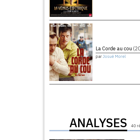
La Corde au cou
(2
par
Josué Morel
ANALYSES
40 r