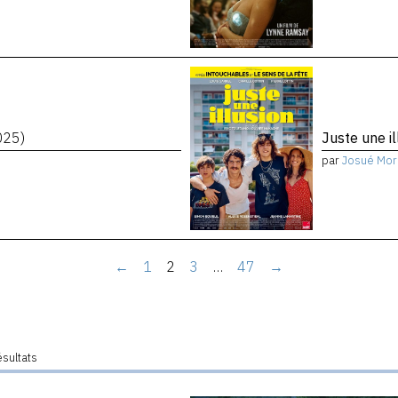
025)
Juste une i
par
Josué Mor
←
1
2
3
…
47
→
ésultats