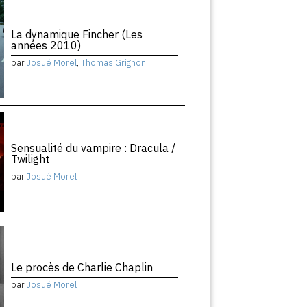
La dynamique Fincher (Les
années 2010)
par
Josué Morel
,
Thomas Grignon
Sensualité du vampire : Dracula /
Twilight
par
Josué Morel
Le procès de Charlie Chaplin
par
Josué Morel