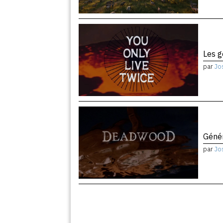
Les 
par
Jo
Géné
par
Jo