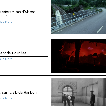
erniers films d’Alfred
hcock
sué Morel
éthode Douchet
sué Morel
 sur la 3D du Roi Lion
sué Morel