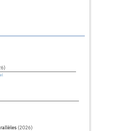
26)
el
arallèles
(2026)