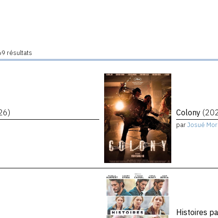
9 résultats
26)
Colony
(20
par
Josué Mor
Histoires p