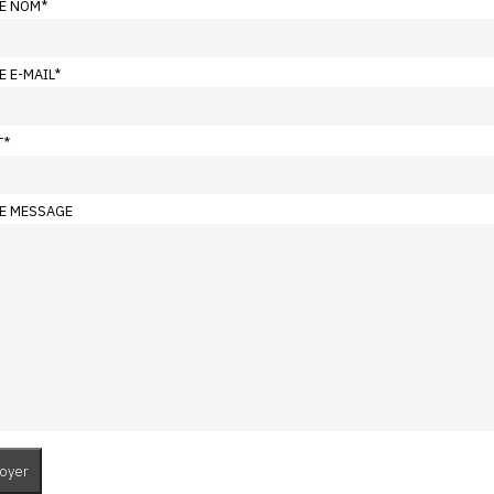
E NOM
*
E E-MAIL
*
T
*
E MESSAGE