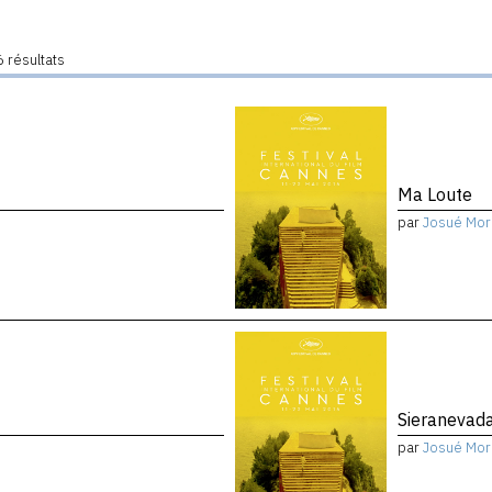
 résultats
Ma Loute
par
Josué Mor
Sieranevad
par
Josué Mor