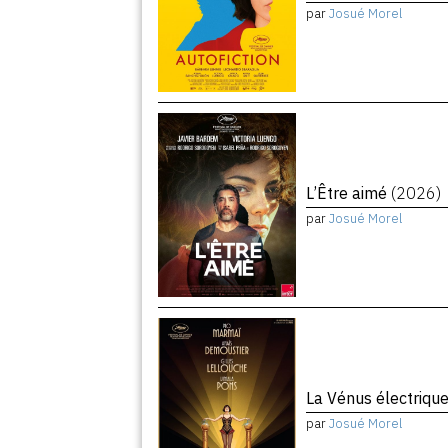
par
Josué Morel
L’Être aimé
(2026)
par
Josué Morel
La Vénus électriqu
par
Josué Morel