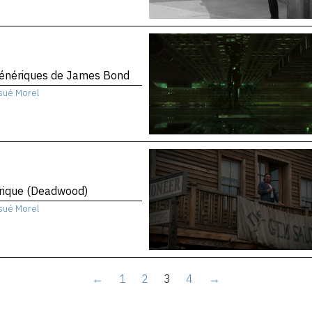
génériques de James Bond
sué Morel
rique (Deadwood)
sué Morel
←
1
2
3
4
→