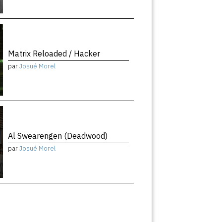
Matrix Reloaded / Hacker
par
Josué Morel
Al Swearengen (Deadwood)
par
Josué Morel