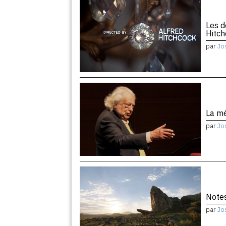
Les d
Hitc
par
Jo
La m
par
Jo
Notes
par
Jo