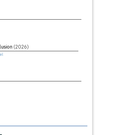
llusion
(2026)
el