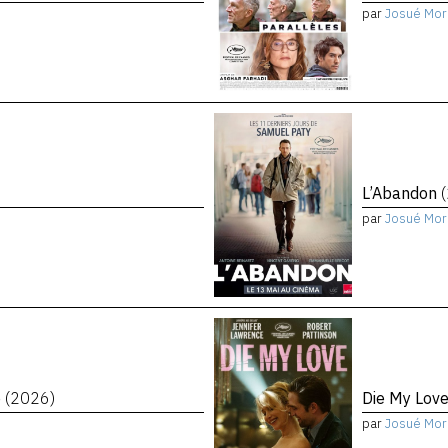
par
Josué Mor
L’Abandon
par
Josué Mor
e
(2026)
Die My Lov
par
Josué Mor