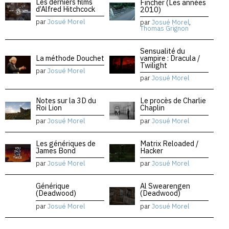
Les derniers films
Fincher (Les années
d’Alfred Hitchcock
2010)
par
Josué Morel
par
Josué Morel
,
Thomas Grignon
Sensualité du
La méthode Douchet
vampire : Dracula /
Twilight
par
Josué Morel
par
Josué Morel
Notes sur la 3D du
Le procès de Charlie
Roi Lion
Chaplin
par
Josué Morel
par
Josué Morel
Les génériques de
Matrix Reloaded /
James Bond
Hacker
par
Josué Morel
par
Josué Morel
Générique
Al Swearengen
(Deadwood)
(Deadwood)
par
Josué Morel
par
Josué Morel