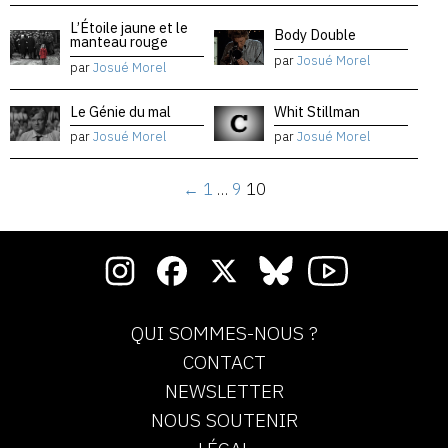
L’Étoile jaune et le
Body Double
manteau rouge
par
Josué Morel
par
Josué Morel
Le Génie du mal
Whit Stillman
par
Josué Morel
par
Josué Morel
←
1
…
9
10
QUI SOMMES-NOUS ?
CONTACT
NEWSLETTER
NOUS SOUTENIR