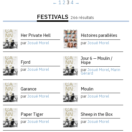
←
1
2
3
4
→
FESTIVALS
266 résultats
Her Private Hell
Histoires parallèles
par
Josué Morel
par
Josué Morel
Jour 6 — Moulin /
Fjord
Hope
par
Josué Morel
par
Josué Morel
,
Marin
Gérard
Garance
Moulin
par
Josué Morel
par
Josué Morel
Paper Tiger
Sheep in the Box
par
Josué Morel
par
Josué Morel