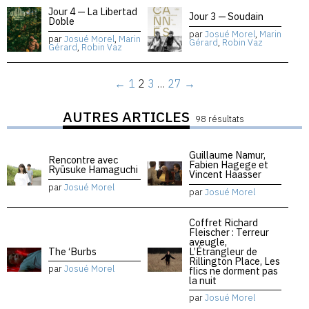
Jour 4 — La Libertad
Jour 3 — Soudain
Doble
par
Josué Morel
,
Marin
par
Josué Morel
,
Marin
Gérard
,
Robin Vaz
Gérard
,
Robin Vaz
←
1
2
3
…
27
→
AUTRES ARTICLES
98 résultats
Guillaume Namur,
Rencontre avec
Fabien Hagege et
Ryūsuke Hamaguchi
Vincent Haasser
par
Josué Morel
par
Josué Morel
Coffret Richard
Fleischer : Terreur
aveugle,
The ‘Burbs
L’Étrangleur de
Rillington Place, Les
par
Josué Morel
flics ne dorment pas
la nuit
par
Josué Morel