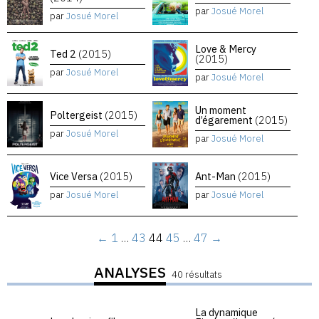
par
Josué Morel
par
Josué Morel
Love & Mercy
Ted 2
(2015)
(2015)
par
Josué Morel
par
Josué Morel
Un moment
Poltergeist
(2015)
d’égarement
(2015)
par
Josué Morel
par
Josué Morel
Vice Versa
(2015)
Ant-Man
(2015)
par
Josué Morel
par
Josué Morel
←
1
…
43
44
45
…
47
→
ANALYSES
40 résultats
La dynamique