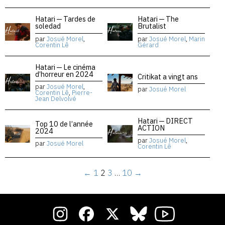
Hatari — Tardes de
Hatari — The
soledad
Brutalist
par
Josué Morel
,
par
Josué Morel
,
Marin
Corentin Lê
Gérard
Hatari — Le cinéma
d’horreur en 2024
Critikat a vingt ans
par
Josué Morel
,
par
Josué Morel
Corentin Lê
,
Pierre-
Jean Delvolvé
Hatari — DIRECT
Top 10 de l’année
ACTION
2024
par
Josué Morel
,
par
Josué Morel
Corentin Lê
←
1
2
3
…
10
→