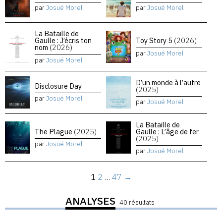
par
Josué Morel
par
Josué Morel
La Bataille de
Gaulle : J’écris ton
Toy Story 5
(2026)
nom
(2026)
par
Josué Morel
par
Josué Morel
D’un monde à l’autre
Disclosure Day
(2025)
par
Josué Morel
par
Josué Morel
La Bataille de
The Plague
(2025)
Gaulle : L’âge de fer
(2025)
par
Josué Morel
par
Josué Morel
1
2
…
47
→
ANALYSES
40 résultats