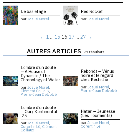
De bas étage
Red Rocket
par
Josué Morel
par
Josué Morel
←
1
…
15
16
17
…
27
→
AUTRES ARTICLES
98 résultats
L’ombre d’un doute
Rebonds — Vénus
— A House of
noire et le regard
Dynamite / The
chez Kechiche
Chronology of Water
par
Josué Morel
,
par
Josué Morel
,
Pierre-Jean Delvolvé
Clément Colliaux
,
Pierre-Jean Delvolvé
L’ombre d’un doute
Hatari — Jeunesse
— Oui / Kontinental
(Les Tourments)
’25
par
Josué Morel
,
par
Josué Morel
,
Corentin Lê
Corentin Lê
,
Clément
Colliaux