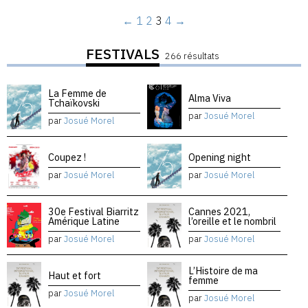
←
1
2
3
4
→
FESTIVALS
266 résultats
La Femme de
Alma Viva
Tchaïkovski
par
Josué Morel
par
Josué Morel
Coupez !
Opening night
par
Josué Morel
par
Josué Morel
30e Festival Biarritz
Cannes 2021,
Amérique Latine
l’oreille et le nombril
par
Josué Morel
par
Josué Morel
L’Histoire de ma
Haut et fort
femme
par
Josué Morel
par
Josué Morel