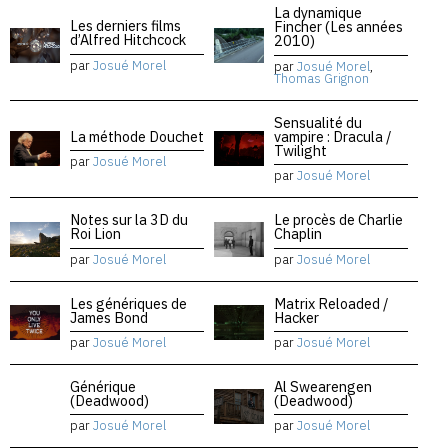
La dynamique
Les derniers films
Fincher (Les années
d’Alfred Hitchcock
2010)
par
Josué Morel
par
Josué Morel
,
Thomas Grignon
Sensualité du
La méthode Douchet
vampire : Dracula /
Twilight
par
Josué Morel
par
Josué Morel
Notes sur la 3D du
Le procès de Charlie
Roi Lion
Chaplin
par
Josué Morel
par
Josué Morel
Les génériques de
Matrix Reloaded /
James Bond
Hacker
par
Josué Morel
par
Josué Morel
Générique
Al Swearengen
(Deadwood)
(Deadwood)
par
Josué Morel
par
Josué Morel