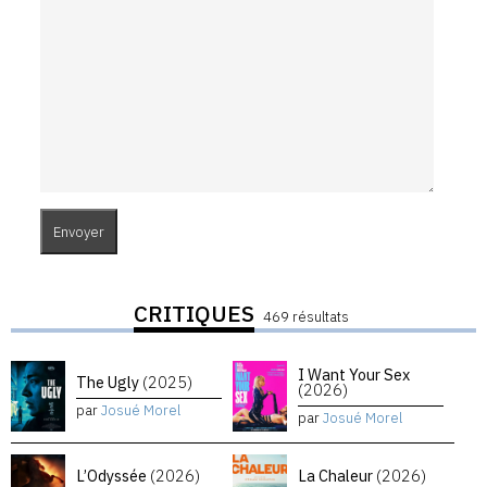
CRITIQUES
469 résultats
I Want Your Sex
The Ugly
(2025)
(2026)
par
Josué Morel
par
Josué Morel
L’Odyssée
(2026)
La Chaleur
(2026)