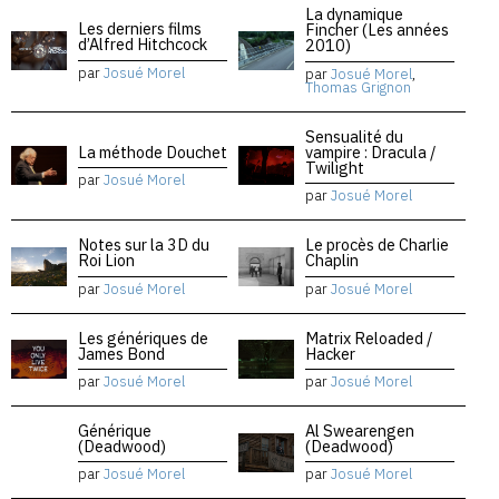
La dynamique
Les derniers films
Fincher (Les années
d’Alfred Hitchcock
2010)
par
Josué Morel
par
Josué Morel
,
Thomas Grignon
Sensualité du
La méthode Douchet
vampire : Dracula /
Twilight
par
Josué Morel
par
Josué Morel
Notes sur la 3D du
Le procès de Charlie
Roi Lion
Chaplin
par
Josué Morel
par
Josué Morel
Les génériques de
Matrix Reloaded /
James Bond
Hacker
par
Josué Morel
par
Josué Morel
Générique
Al Swearengen
(Deadwood)
(Deadwood)
par
Josué Morel
par
Josué Morel