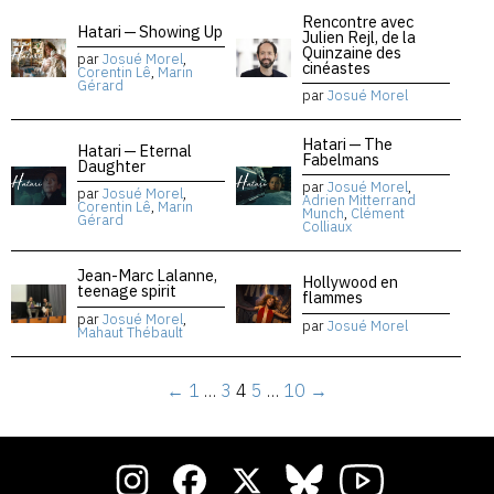
Rencontre avec
Hatari — Showing Up
Julien Rejl, de la
Quinzaine des
par
Josué Morel
,
cinéastes
Corentin Lê
,
Marin
Gérard
par
Josué Morel
Hatari — The
Hatari — Eternal
Fabelmans
Daughter
par
Josué Morel
,
par
Josué Morel
,
Adrien Mitterrand
Corentin Lê
,
Marin
Munch
,
Clément
Gérard
Colliaux
Jean-Marc Lalanne,
Hollywood en
teenage spirit
flammes
par
Josué Morel
,
par
Josué Morel
Mahaut Thébault
←
1
…
3
4
5
…
10
→