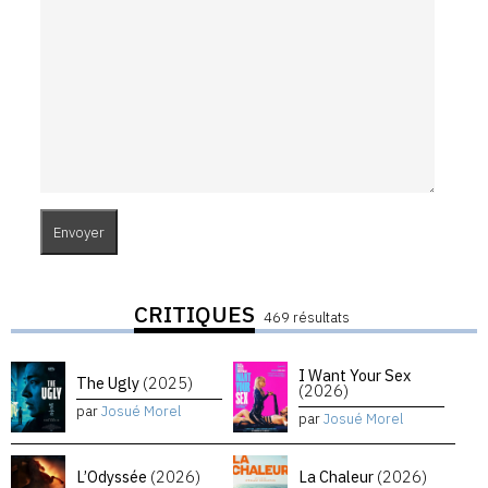
CRITIQUES
469 résultats
I Want Your Sex
The Ugly
(2025)
(2026)
par
Josué Morel
par
Josué Morel
L’Odyssée
(2026)
La Chaleur
(2026)