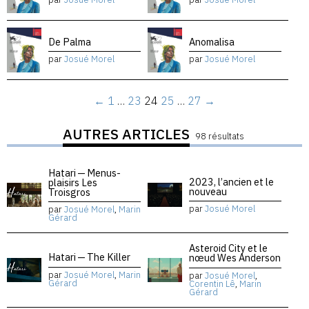
De Palma
Anomalisa
par
Josué Morel
par
Josué Morel
←
1
…
23
24
25
…
27
→
AUTRES ARTICLES
98 résultats
Hatari — Menus-
2023, l’ancien et le
plaisirs Les
nouveau
Troisgros
par
Josué Morel
par
Josué Morel
,
Marin
Gérard
Asteroid City et le
Hatari — The Killer
nœud Wes Anderson
par
Josué Morel
,
Marin
par
Josué Morel
,
Gérard
Corentin Lê
,
Marin
Gérard