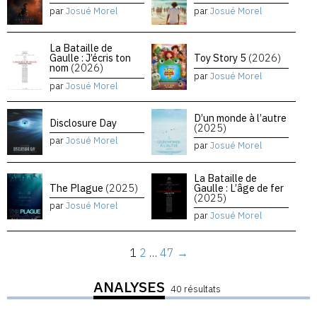
par
Josué Morel
par
Josué Morel
La Bataille de
Gaulle : J’écris ton
Toy Story 5
(2026)
nom
(2026)
par
Josué Morel
par
Josué Morel
D’un monde à l’autre
Disclosure Day
(2025)
par
Josué Morel
par
Josué Morel
La Bataille de
The Plague
(2025)
Gaulle : L’âge de fer
(2025)
par
Josué Morel
par
Josué Morel
1
2
…
47
→
ANALYSES
40 résultats