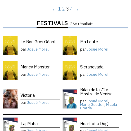
←
1
2
3
4
→
FESTIVALS
266 résultats
Le Bon Gros Géant
Ma Loute
par
Josué Morel
par
Josué Morel
Money Monster
Sieranevada
par
Josué Morel
par
Josué Morel
Bilan de la 72e
Mostra de Venise
Victoria
par
Josué Morel
,
par
Josué Morel
Marie Gueden
,
Nicola
Brarda
Taj Mahal
Heart of a Dog
par
Josué Morel
par
Josué Morel