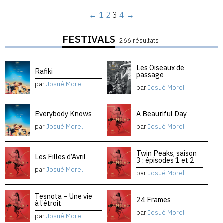
←
1
2
3
4
→
FESTIVALS
266 résultats
Les Oiseaux de
Rafiki
passage
par
Josué Morel
par
Josué Morel
Everybody Knows
A Beautiful Day
par
Josué Morel
par
Josué Morel
Twin Peaks, saison
Les Filles d’Avril
3 : épisodes 1 et 2
par
Josué Morel
par
Josué Morel
Tesnota – Une vie
24 Frames
à l’étroit
par
Josué Morel
par
Josué Morel