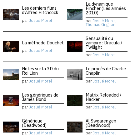
La dynamique
Les derniers films
Fincher (Les années
d’Alfred Hitchcock
2010)
par
Josué Morel
par
Josué Morel
,
Thomas Grignon
Sensualité du
La méthode Douchet
vampire : Dracula /
Twilight
par
Josué Morel
par
Josué Morel
Notes sur la 3D du
Le procès de Charlie
Roi Lion
Chaplin
par
Josué Morel
par
Josué Morel
Les génériques de
Matrix Reloaded /
James Bond
Hacker
par
Josué Morel
par
Josué Morel
Générique
Al Swearengen
(Deadwood)
(Deadwood)
par
Josué Morel
par
Josué Morel