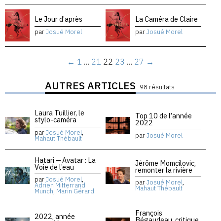
Le Jour d’après
La Caméra de Claire
par
Josué Morel
par
Josué Morel
←
1
…
21
22
23
…
27
→
AUTRES ARTICLES
98 résultats
Laura Tuillier, le
Top 10 de l’année
stylo-caméra
2022
par
Josué Morel
,
par
Josué Morel
Mahaut Thébault
Hatari — Avatar : La
Jérôme Momcilovic,
Voie de l’eau
remonter la rivière
par
Josué Morel
,
par
Josué Morel
,
Adrien Mitterrand
Mahaut Thébault
Munch
,
Marin Gérard
François
2022, année
Bégaudeau, critique