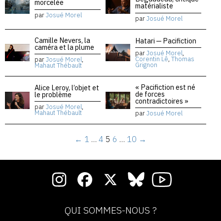
morcelée
matérialiste
par
Josué Morel
par
Josué Morel
Camille Nevers, la
Hatari — Pacifiction
caméra et la plume
par
Josué Morel
,
Corentin Lê
,
Thomas
par
Josué Morel
,
Grignon
Mahaut Thébault
« Pacifiction est né
Alice Leroy, l’objet et
de forces
le problème
contradictoires »
par
Josué Morel
,
Mahaut Thébault
par
Josué Morel
←
1
…
4
5
6
…
10
→
QUI SOMMES-NOUS ?