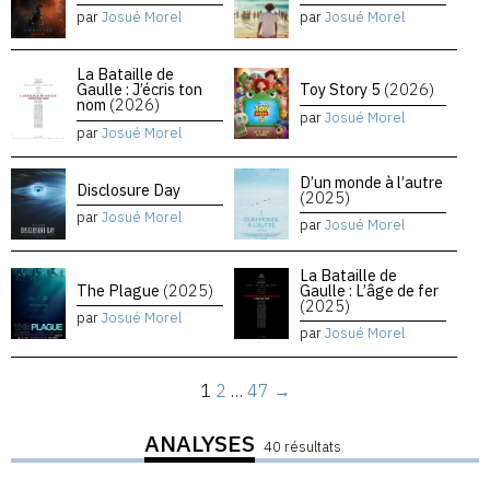
par
Josué Morel
par
Josué Morel
La Bataille de
Gaulle : J’écris ton
Toy Story 5
(2026)
nom
(2026)
par
Josué Morel
par
Josué Morel
D’un monde à l’autre
Disclosure Day
(2025)
par
Josué Morel
par
Josué Morel
La Bataille de
The Plague
(2025)
Gaulle : L’âge de fer
(2025)
par
Josué Morel
par
Josué Morel
1
2
…
47
→
ANALYSES
40 résultats