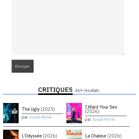
CRITIQUES
469 résultats
I Want Your Sex
The Ugly
(2025)
(2026)
par
Josué Morel
par
Josué Morel
L’Odyssée
(2026)
La Chaleur
(2026)