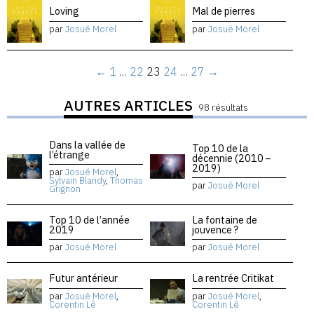
Loving
Mal de pierres
par
Josué Morel
par
Josué Morel
←
1
…
22
23
24
…
27
→
AUTRES ARTICLES
98 résultats
Dans la vallée de
Top 10 de la
l’étrange
décennie (2010 –
2019)
par
Josué Morel
,
Sylvain Blandy
,
Thomas
par
Josué Morel
Grignon
Top 10 de l’année
La fontaine de
2019
jouvence ?
par
Josué Morel
par
Josué Morel
Futur antérieur
La rentrée Critikat
par
Josué Morel
,
par
Josué Morel
,
Corentin Lê
Corentin Lê