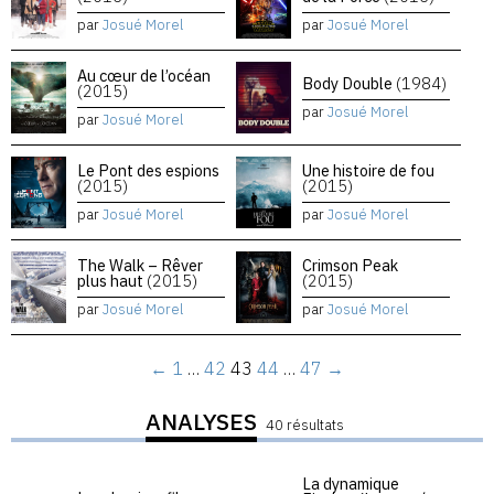
par
Josué Morel
par
Josué Morel
Au cœur de l’océan
Body Double
(1984)
(2015)
par
Josué Morel
par
Josué Morel
Le Pont des espions
Une histoire de fou
(2015)
(2015)
par
Josué Morel
par
Josué Morel
The Walk – Rêver
Crimson Peak
plus haut
(2015)
(2015)
par
Josué Morel
par
Josué Morel
←
1
…
42
43
44
…
47
→
ANALYSES
40 résultats
La dynamique