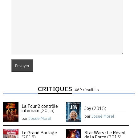
CRITIQUES
469 résultats
La Tour 2 contrôle
Joy
(2015)
infernale
(2015)
par
Josué Morel
par
Josué Morel
Le Grand Partage
Star Wars : Le Réveil
(2015)
de la Force
(2015)