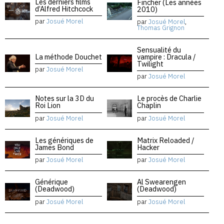
Les derniers films
Fincher (Les années
d’Alfred Hitchcock
2010)
par
Josué Morel
par
Josué Morel
,
Thomas Grignon
Sensualité du
La méthode Douchet
vampire : Dracula /
Twilight
par
Josué Morel
par
Josué Morel
Notes sur la 3D du
Le procès de Charlie
Roi Lion
Chaplin
par
Josué Morel
par
Josué Morel
Les génériques de
Matrix Reloaded /
James Bond
Hacker
par
Josué Morel
par
Josué Morel
Générique
Al Swearengen
(Deadwood)
(Deadwood)
par
Josué Morel
par
Josué Morel