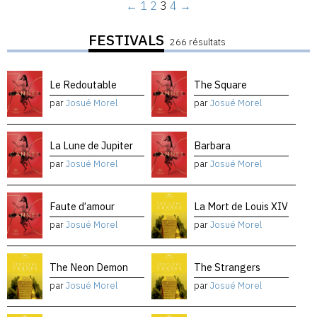
←
1
2
3
4
→
FESTIVALS
266 résultats
Le Redoutable
The Square
par
Josué Morel
par
Josué Morel
La Lune de Jupiter
Barbara
par
Josué Morel
par
Josué Morel
Faute d’amour
La Mort de Louis XIV
par
Josué Morel
par
Josué Morel
The Neon Demon
The Strangers
par
Josué Morel
par
Josué Morel