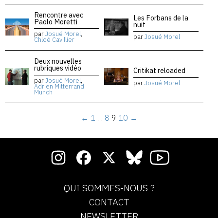
Rencontre avec
Les Forbans de la
Paolo Moretti
nuit
par
Josué Morel
,
par
Josué Morel
Chloé Cavillier
Deux nouvelles
rubriques vidéo
Critikat reloaded
par
Josué Morel
,
par
Josué Morel
Adrien Mitterrand
Munch
←
1
…
8
9
10
→
QUI SOMMES-NOUS ?
CONTACT
NEWSLETTER