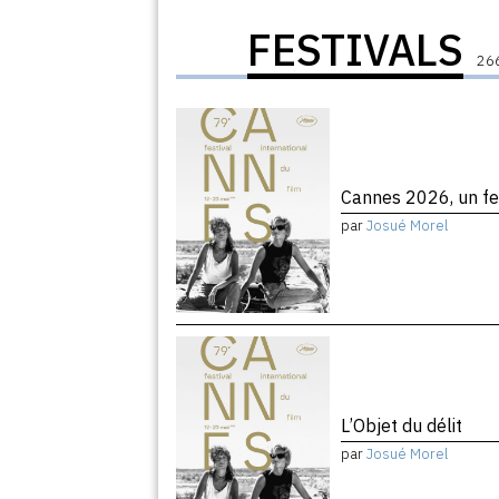
FESTIVALS
266
Cannes 2026, un fe
par
Josué Morel
L’Objet du délit
par
Josué Morel