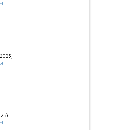
el
(2025)
el
025)
el