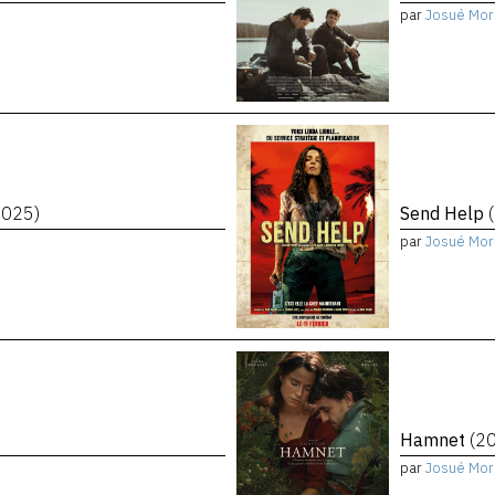
par
Josué Mor
2025)
Send Help
par
Josué Mor
Hamnet
(2
par
Josué Mor