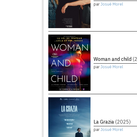
par
Josué Morel
Woman and child
(
par
Josué Morel
La Grazia
(2025)
par
Josué Morel