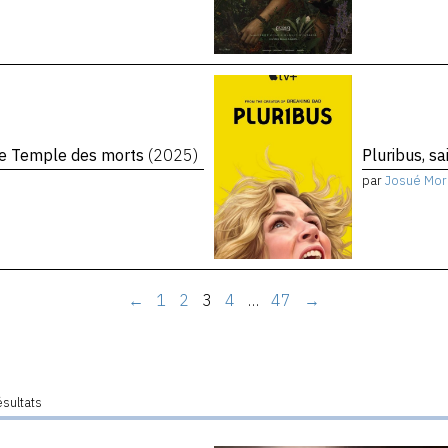
 Le Temple des morts
(2025)
Pluribus, s
par
Josué Mor
←
1
2
3
4
…
47
→
ésultats