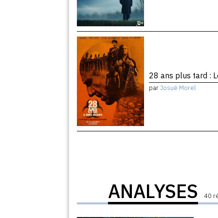
28 ans plus tard :
par
Josué Morel
ANALYSES
40 r