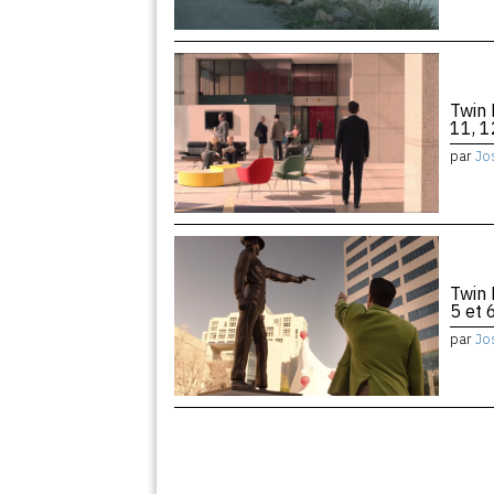
Twin 
11, 1
par
Jo
Twin 
5 et 
par
Jo