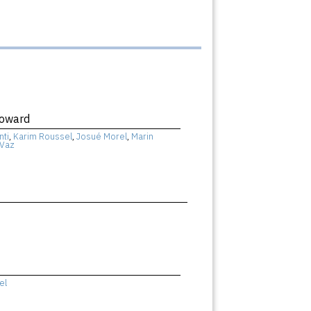
Coward
nti
,
Karim Roussel
,
Josué Morel
,
Marin
 Vaz
el