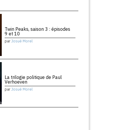
Twin Peaks, saison 3 : épisodes
9 et 10
par
Josué Morel
La trilogie politique de Paul
Verhoeven
par
Josué Morel