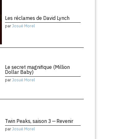
Les réclames de David Lynch
par
Josué Morel
Le secret magnifique (Million
Dollar Baby)
par
Josué Morel
Twin Peaks, saison 3 — Revenir
par
Josué Morel