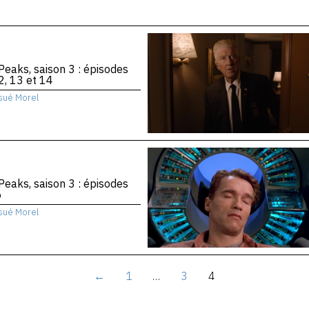
Peaks, saison 3 : épisodes
2, 13 et 14
sué Morel
Peaks, saison 3 : épisodes
6
sué Morel
←
1
…
3
4