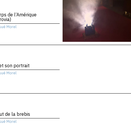
rps de l’Amérique
ovia)
sué Morel
 et son portrait
sué Morel
ut de la brebis
sué Morel