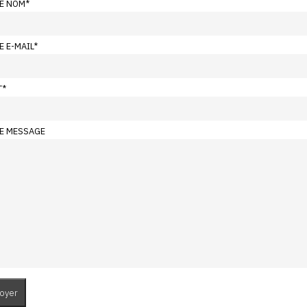
E NOM
*
E E-MAIL
*
T
*
E MESSAGE