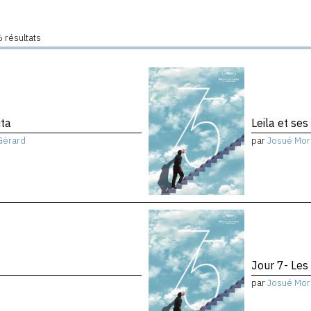
 résultats
ita
Leila et ses
Gérard
par
Josué Mor
Jour 7- Les
par
Josué Mor