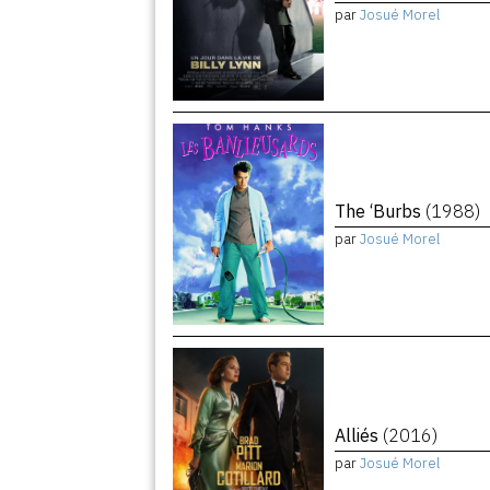
par
Josué Morel
The ‘Burbs
(1988)
par
Josué Morel
Alliés
(2016)
par
Josué Morel