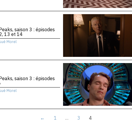
Peaks, saison 3 : épisodes
2, 13 et 14
sué Morel
Peaks, saison 3 : épisodes
6
sué Morel
←
1
…
3
4