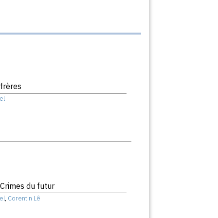
 frères
el
 Crimes du futur
el
,
Corentin Lê