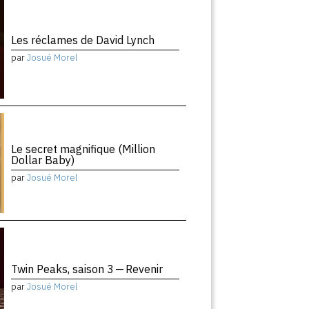
Les réclames de David Lynch
par
Josué Morel
Le secret magnifique (Million
Dollar Baby)
par
Josué Morel
Twin Peaks, saison 3 — Revenir
par
Josué Morel