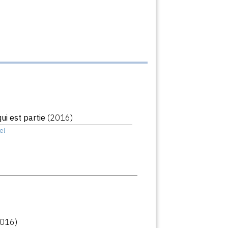
i est partie
(2016)
el
2016)