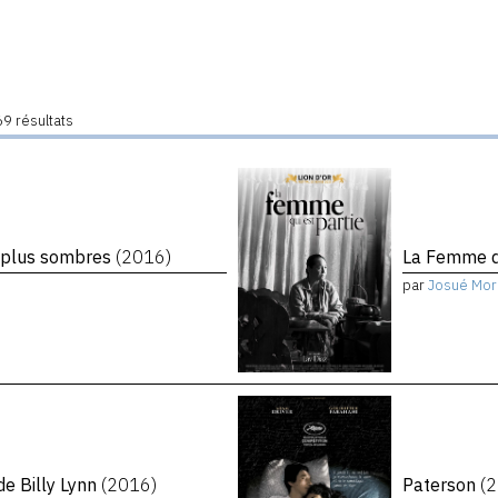
9 résultats
 plus sombres
(2016)
La Femme qu
par
Josué Mor
de Billy Lynn
(2016)
Paterson
(