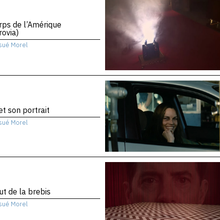
rps de l’Amérique
ovia)
sué Morel
 et son portrait
sué Morel
ut de la brebis
sué Morel