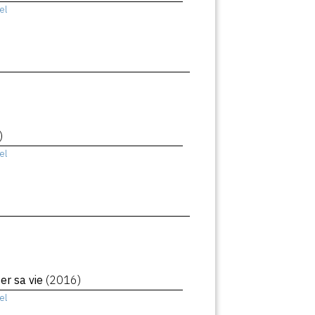
el
)
el
ser sa vie
(2016)
el