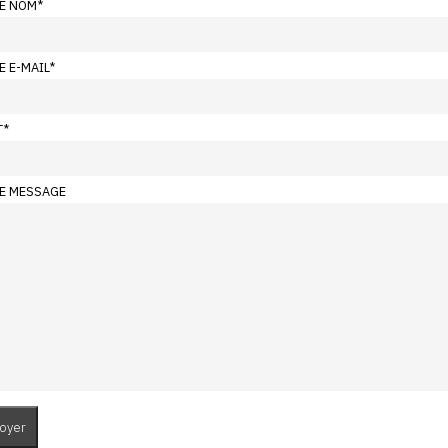
E NOM
*
E E-MAIL
*
T
*
E MESSAGE