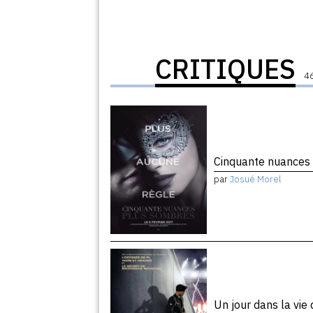
CRITIQUES
46
Cinquante nuances
par
Josué Morel
Un jour dans la vie 