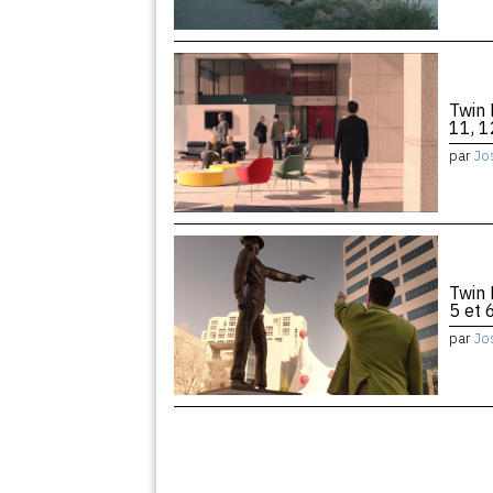
Twin 
11, 1
par
Jo
Twin 
5 et 
par
Jo