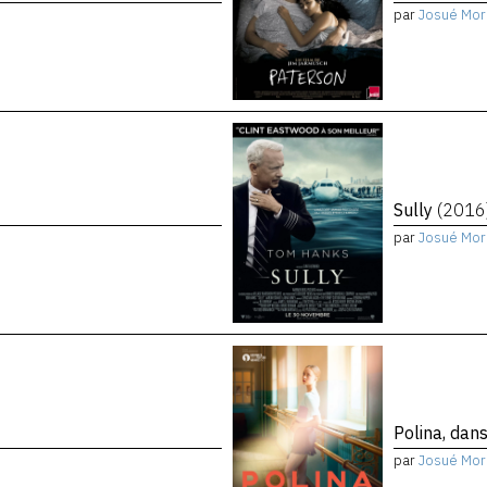
par
Josué Mor
Sully
(2016
par
Josué Mor
Polina, dan
par
Josué Mor