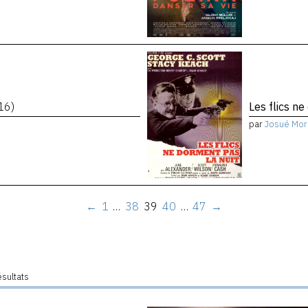
16)
Les flics n
par
Josué Mor
←
1
…
38
39
40
…
47
→
ésultats