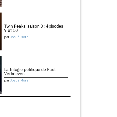
Twin Peaks, saison 3 : épisodes
9 et 10
par
Josué Morel
La trilogie politique de Paul
Verhoeven
par
Josué Morel