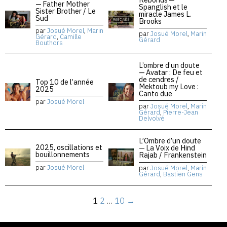
— Father Mother
Spanglish et le
Sister Brother / Le
miracle James L.
Sud
Brooks
par
Josué Morel
,
Marin
par
Josué Morel
,
Marin
Gérard
,
Camille
Gérard
Bouthors
L’ombre d’un doute
— Avatar : De feu et
de cendres /
Top 10 de l’année
Mektoub my Love :
2025
Canto due
par
Josué Morel
par
Josué Morel
,
Marin
Gérard
,
Pierre-Jean
Delvolvé
L’Ombre d’un doute
2025, oscillations et
— La Voix de Hind
bouillonnements
Rajab / Frankenstein
par
Josué Morel
par
Josué Morel
,
Marin
Gérard
,
Bastien Gens
1
2
…
10
→