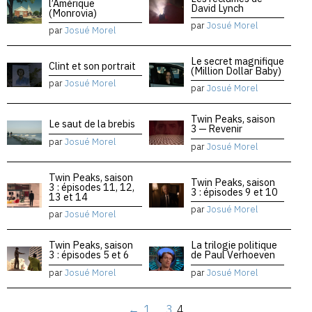
l’Amérique
David Lynch
(Monrovia)
par
Josué Morel
par
Josué Morel
Le secret magnifique
Clint et son portrait
(Million Dollar Baby)
par
Josué Morel
par
Josué Morel
Twin Peaks, saison
Le saut de la brebis
3 — Revenir
par
Josué Morel
par
Josué Morel
Twin Peaks, saison
Twin Peaks, saison
3 : épisodes 11, 12,
3 : épisodes 9 et 10
13 et 14
par
Josué Morel
par
Josué Morel
Twin Peaks, saison
La trilogie politique
3 : épisodes 5 et 6
de Paul Verhoeven
par
Josué Morel
par
Josué Morel
←
1
…
3
4