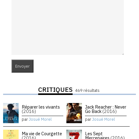
CRITIQUES
469 résultats
Réparer les vivants
Jack Reacher : Never
(2016)
Go Back
(2016)
par
Josué Morel
par
Josué Morel
Ma vie de Courgette
Les Sept
(2016)
Mercenaires
(2016)