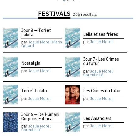
FESTIVALS
266 résultats
Jour 8 — Tori et
Leila et ses frères
Lokita
par
Josué Morel
par
Josué Morel
,
Marin
Gérard
Jour 7- Les Crimes
Nostalgia
du futur
par
Josué Morel
par
Josué Morel
,
Corentin Lê
Tori et Lokita
Les Crimes du futur
par
Josué Morel
par
Josué Morel
Jour 6 — De Humani
Les Amandiers
Corporis Fabrica
par
Josué Morel
par
Josué Morel
,
Corentin Lê