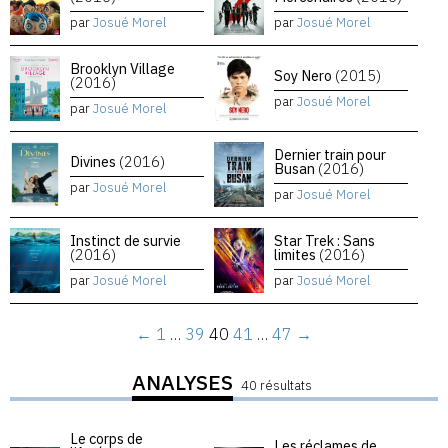
par
Josué Morel
par
Josué Morel
Brooklyn Village
Soy Nero
(2015)
(2016)
par
Josué Morel
par
Josué Morel
Dernier train pour
Divines
(2016)
Busan
(2016)
par
Josué Morel
par
Josué Morel
Instinct de survie
Star Trek : Sans
(2016)
limites
(2016)
par
Josué Morel
par
Josué Morel
←
1
…
39
40
41
…
47
→
ANALYSES
40 résultats
Le corps de
Les réclames de