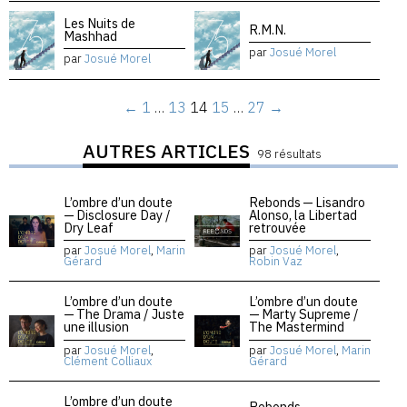
Les Nuits de
R.M.N.
Mashhad
par
Josué Morel
par
Josué Morel
←
1
…
13
14
15
…
27
→
AUTRES ARTICLES
98 résultats
L’ombre d’un doute
Rebonds — Lisandro
— Disclosure Day /
Alonso, la Libertad
Dry Leaf
retrouvée
par
Josué Morel
,
Marin
par
Josué Morel
,
Gérard
Robin Vaz
L’ombre d’un doute
L’ombre d’un doute
— The Drama / Juste
— Marty Supreme /
une illusion
The Mastermind
par
Josué Morel
,
par
Josué Morel
,
Marin
Clément Colliaux
Gérard
L’ombre d’un doute
Rebonds —