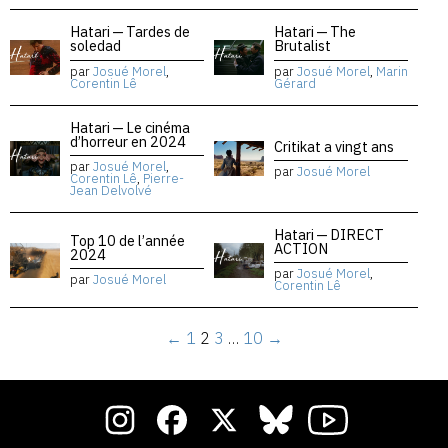
Hatari — Tardes de
Hatari — The
soledad
Brutalist
par
Josué Morel
,
par
Josué Morel
,
Marin
Corentin Lê
Gérard
Hatari — Le cinéma
d’horreur en 2024
Critikat a vingt ans
par
Josué Morel
,
par
Josué Morel
Corentin Lê
,
Pierre-
Jean Delvolvé
Hatari — DIRECT
Top 10 de l’année
ACTION
2024
par
Josué Morel
,
par
Josué Morel
Corentin Lê
←
1
2
3
…
10
→