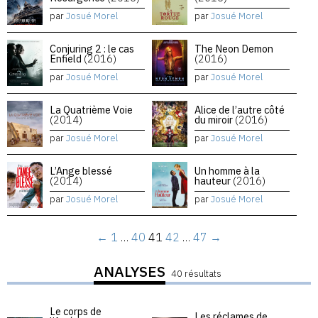
par
Josué Morel
par
Josué Morel
Conjuring 2 : le cas
The Neon Demon
Enfield
(2016)
(2016)
par
Josué Morel
par
Josué Morel
La Quatrième Voie
Alice de l’autre côté
(2014)
du miroir
(2016)
par
Josué Morel
par
Josué Morel
L’Ange blessé
Un homme à la
(2014)
hauteur
(2016)
par
Josué Morel
par
Josué Morel
←
1
…
40
41
42
…
47
→
ANALYSES
40 résultats
Le corps de
Les réclames de