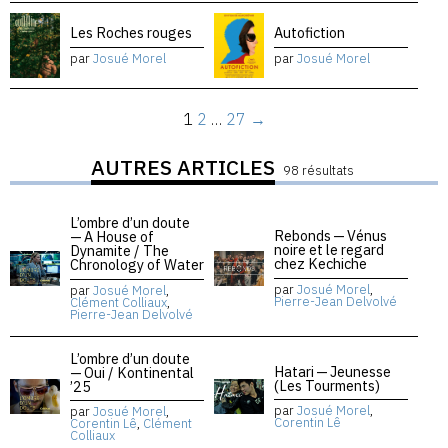
Les Roches rouges
Autofiction
par
Josué Morel
par
Josué Morel
1
2
…
27
→
AUTRES ARTICLES
98 résultats
L’ombre d’un doute
Rebonds — Vénus
— A House of
noire et le regard
Dynamite / The
chez Kechiche
Chronology of Water
par
Josué Morel
,
par
Josué Morel
,
Pierre-Jean Delvolvé
Clément Colliaux
,
Pierre-Jean Delvolvé
L’ombre d’un doute
Hatari — Jeunesse
— Oui / Kontinental
(Les Tourments)
’25
par
Josué Morel
,
par
Josué Morel
,
Corentin Lê
Corentin Lê
,
Clément
Colliaux