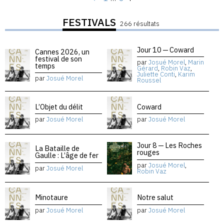
FESTIVALS
266 résultats
Jour 10 — Coward
Cannes 2026, un
festival de son
par
Josué Morel
,
Marin
temps
Gérard
,
Robin Vaz
,
Juliette Conti
,
Karim
par
Josué Morel
Roussel
L’Objet du délit
Coward
par
Josué Morel
par
Josué Morel
Jour 8 — Les Roches
La Bataille de
rouges
Gaulle : L’âge de fer
par
Josué Morel
,
par
Josué Morel
Robin Vaz
Minotaure
Notre salut
par
Josué Morel
par
Josué Morel