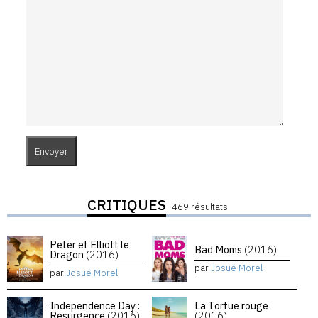
CRITIQUES
469 résultats
Peter et Elliott le
Bad Moms
(2016)
Dragon
(2016)
par
Josué Morel
par
Josué Morel
Independence Day :
La Tortue rouge
Resurgence
(2016)
(2016)