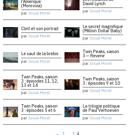
l’Amérique
David Lynch
(Monrovia)
par
Josué Morel
par
Josué Morel
Le secret magnifique
Clint et son portrait
(Million Dollar Baby)
par
Josué Morel
par
Josué Morel
Twin Peaks, saison
Le saut de la brebis
3 — Revenir
par
Josué Morel
par
Josué Morel
Twin Peaks, saison
Twin Peaks, saison
3 : épisodes 11, 12,
3 : épisodes 9 et 10
13 et 14
par
Josué Morel
par
Josué Morel
Twin Peaks, saison
La trilogie politique
3 : épisodes 5 et 6
de Paul Verhoeven
par
Josué Morel
par
Josué Morel
←
1
…
3
4