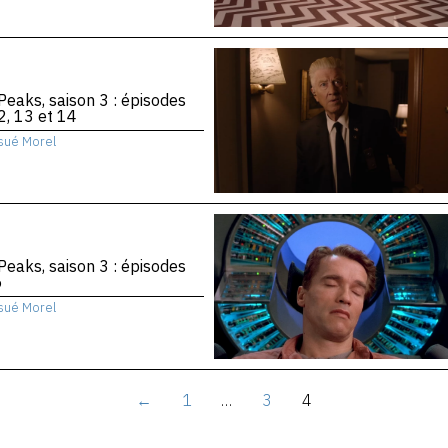
Peaks, saison 3 : épisodes
2, 13 et 14
sué Morel
Peaks, saison 3 : épisodes
6
sué Morel
←
1
…
3
4