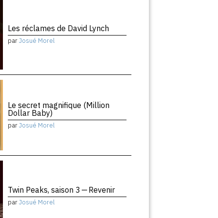
Les réclames de David Lynch
par
Josué Morel
Le secret magnifique (Million
Dollar Baby)
par
Josué Morel
Twin Peaks, saison 3 — Revenir
par
Josué Morel