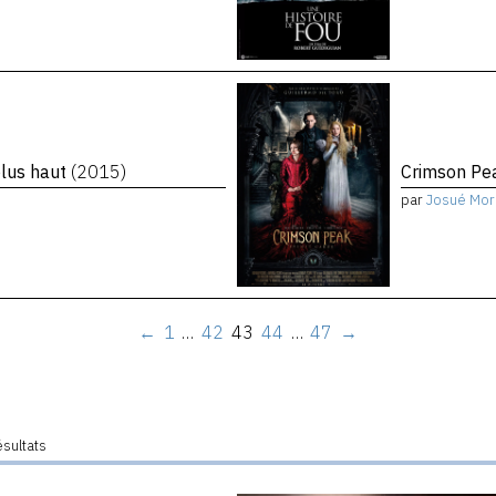
plus haut
(2015)
Crimson P
par
Josué Mor
←
1
…
42
43
44
…
47
→
ésultats