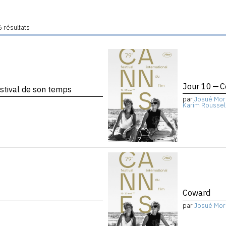
 résultats
Jour 10 — 
stival de son temps
par
Josué Mor
Karim Roussel
Coward
par
Josué Mor