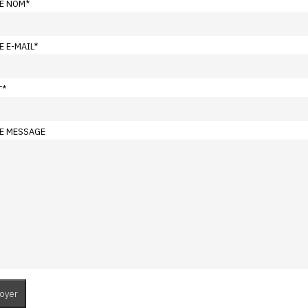
E NOM
*
E E-MAIL
*
T
*
E MESSAGE