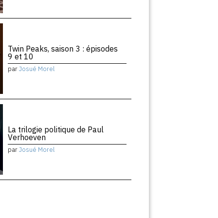
Twin Peaks, saison 3 : épisodes
9 et 10
par
Josué Morel
La trilogie politique de Paul
Verhoeven
par
Josué Morel