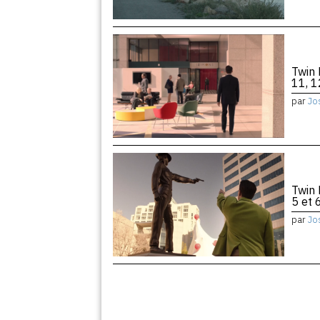
Twin 
11, 1
par
Jo
Twin 
5 et 
par
Jo