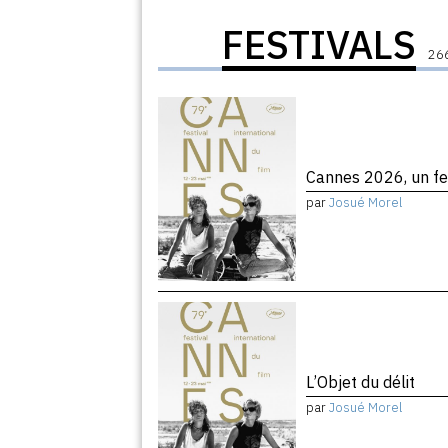
FESTIVALS
266
Cannes 2026, un fe
par
Josué Morel
L’Objet du délit
par
Josué Morel