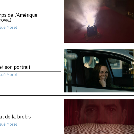
rps de l’Amérique
ovia)
sué Morel
 et son portrait
sué Morel
ut de la brebis
sué Morel