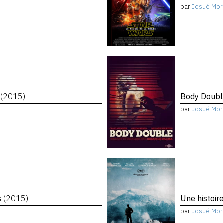
par
Josué Mor
n
(2015)
Body Doub
par
Josué Mor
s
(2015)
Une histoir
par
Josué Mor