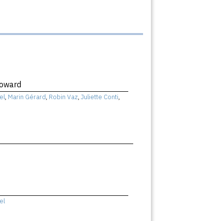
Coward
el
,
Marin Gérard
,
Robin Vaz
,
Juliette Conti
,
el