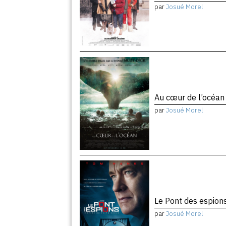
par
Josué Morel
Au cœur de l’océa
par
Josué Morel
Le Pont des espion
par
Josué Morel