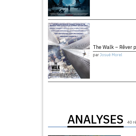
The Walk – Rêver 
par
Josué Morel
ANALYSES
40 r