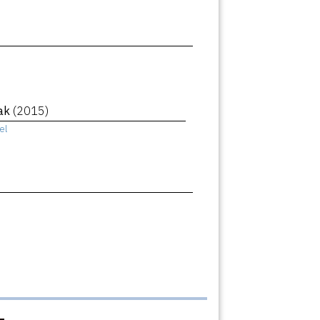
eak
(2015)
el