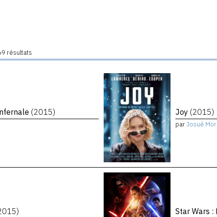
9 résultats
infernale
(2015)
Joy
(2015)
par
Josué Mor
2015)
Star Wars :