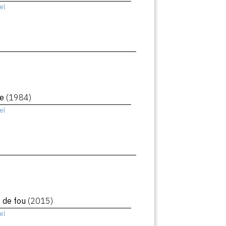
el
le
(1984)
el
e de fou
(2015)
el