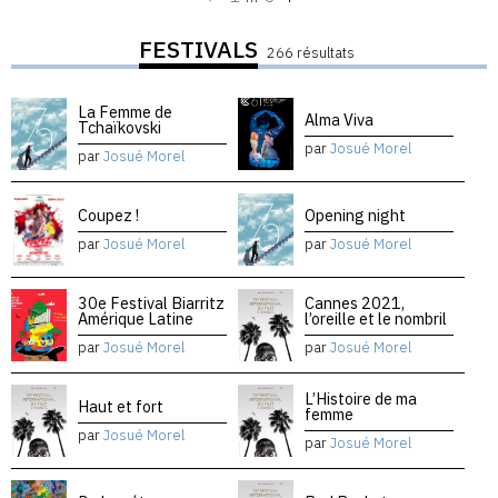
FESTIVALS
266 résultats
La Femme de
Alma Viva
Tchaïkovski
par
Josué Morel
par
Josué Morel
Coupez !
Opening night
par
Josué Morel
par
Josué Morel
30e Festival Biarritz
Cannes 2021,
Amérique Latine
l’oreille et le nombril
par
Josué Morel
par
Josué Morel
L’Histoire de ma
Haut et fort
femme
par
Josué Morel
par
Josué Morel