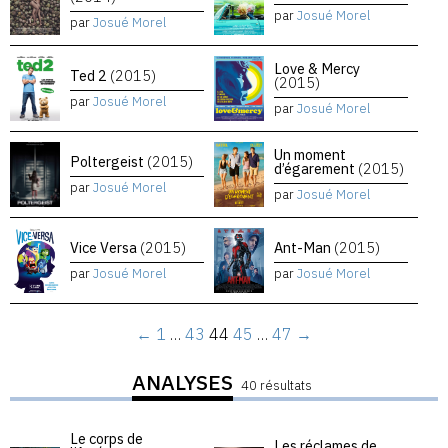
par
Josué Morel
par
Josué Morel
Love & Mercy
Ted 2
(2015)
(2015)
par
Josué Morel
par
Josué Morel
Un moment
Poltergeist
(2015)
d’égarement
(2015)
par
Josué Morel
par
Josué Morel
Vice Versa
(2015)
Ant-Man
(2015)
par
Josué Morel
par
Josué Morel
←
1
…
43
44
45
…
47
→
ANALYSES
40 résultats
Le corps de
Les réclames de