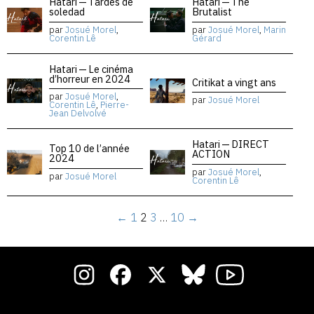
Hatari — Tardes de
Hatari — The
soledad
Brutalist
par
Josué Morel
,
par
Josué Morel
,
Marin
Corentin Lê
Gérard
Hatari — Le cinéma
d’horreur en 2024
Critikat a vingt ans
par
Josué Morel
,
par
Josué Morel
Corentin Lê
,
Pierre-
Jean Delvolvé
Hatari — DIRECT
Top 10 de l’année
ACTION
2024
par
Josué Morel
,
par
Josué Morel
Corentin Lê
←
1
2
3
…
10
→