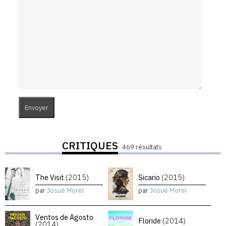
CRITIQUES
469 résultats
The Visit
(2015)
Sicario
(2015)
par
Josué Morel
par
Josué Morel
Ventos de Agosto
Floride
(2014)
(2014)