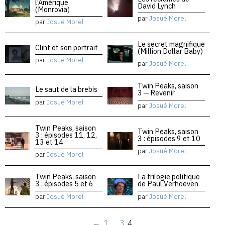
l’Amérique
David Lynch
(Monrovia)
par
Josué Morel
par
Josué Morel
Le secret magnifique
Clint et son portrait
(Million Dollar Baby)
par
Josué Morel
par
Josué Morel
Twin Peaks, saison
Le saut de la brebis
3 — Revenir
par
Josué Morel
par
Josué Morel
Twin Peaks, saison
Twin Peaks, saison
3 : épisodes 11, 12,
3 : épisodes 9 et 10
13 et 14
par
Josué Morel
par
Josué Morel
Twin Peaks, saison
La trilogie politique
3 : épisodes 5 et 6
de Paul Verhoeven
par
Josué Morel
par
Josué Morel
←
1
…
3
4