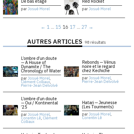
De bas étage
Red Rocket
par
Josué Morel
par
Josué Morel
←
1
…
15
16
17
…
27
→
AUTRES ARTICLES
98 résultats
L’ombre d’un doute
Rebonds — Vénus
— A House of
noire et le regard
Dynamite / The
chez Kechiche
Chronology of Water
par
Josué Morel
,
par
Josué Morel
,
Pierre-Jean Delvolvé
Clément Colliaux
,
Pierre-Jean Delvolvé
L’ombre d’un doute
Hatari — Jeunesse
— Oui / Kontinental
(Les Tourments)
’25
par
Josué Morel
,
par
Josué Morel
,
Corentin Lê
Corentin Lê
,
Clément
Colliaux