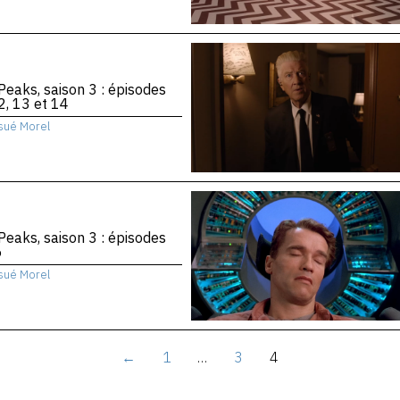
Peaks, saison 3 : épisodes
2, 13 et 14
sué Morel
Peaks, saison 3 : épisodes
6
sué Morel
←
1
…
3
4