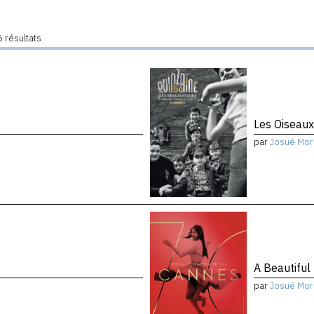
 résultats
Les Oiseau
par
Josué Mor
A Beautiful
par
Josué Mor