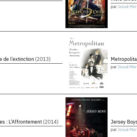
par
Josué Mor
e de l’extinction
(2013)
Metropolit
par
Josué Mor
es : L’Affrontement
(2014)
Jersey Boy
par
Josué Mor