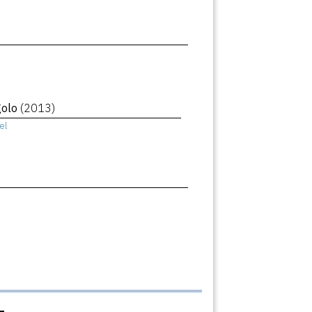
golo
(2013)
el