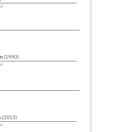
el
an
(1990)
el
s
(2013)
el