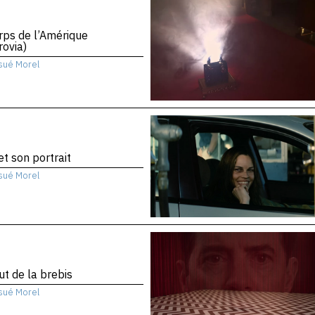
rps de l’Amérique
ovia)
sué Morel
 et son portrait
sué Morel
ut de la brebis
sué Morel