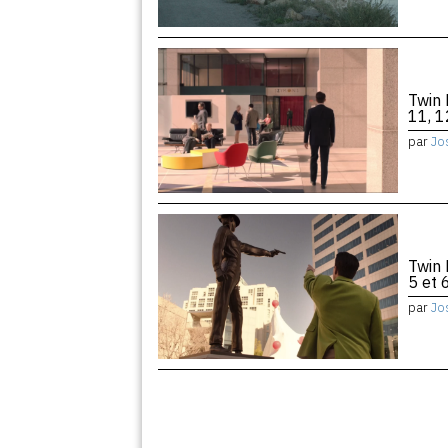
Twin 
11, 1
par
Jo
Twin 
5 et 
par
Jo