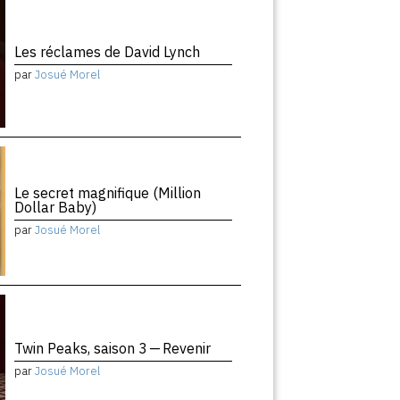
Les réclames de David Lynch
par
Josué Morel
Le secret magnifique (Million
Dollar Baby)
par
Josué Morel
Twin Peaks, saison 3 — Revenir
par
Josué Morel