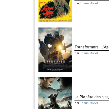
par
Josué Morel
Transformers : L’Âg
par
Josué Morel
La Planète des sing
par
Josué Morel