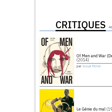
CRITIQUES
46
Of Men and War (De
(2014)
par
Josué Morel
Le Génie du mal
(1