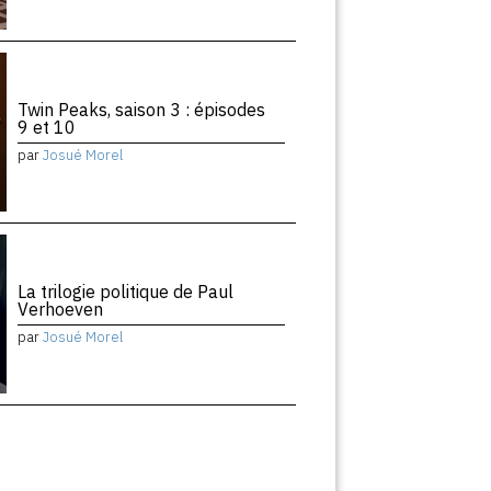
Twin Peaks, saison 3 : épisodes
9 et 10
par
Josué Morel
La trilogie politique de Paul
Verhoeven
par
Josué Morel