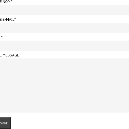
E NOM
*
E E-MAIL
*
T
*
E MESSAGE