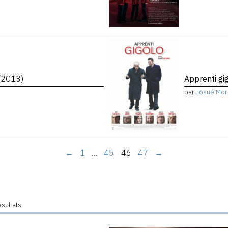
(2013)
Apprenti gi
par
Josué Mor
←
1
…
45
46
47
→
ésultats