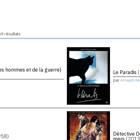
9 résultats
s hommes et de la guerre)
Le Paradis
par
Arnaud Hé
Détective D
958)
mers
(2013