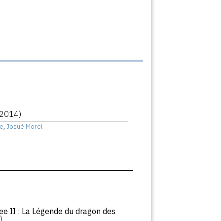
(2014)
e
,
Josué Morel
ee II : La Légende du dragon des
)