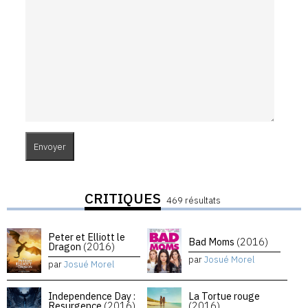
CRITIQUES
469 résultats
Peter et Elliott le
Bad Moms
(2016)
Dragon
(2016)
par
Josué Morel
par
Josué Morel
Independence Day :
La Tortue rouge
Resurgence
(2016)
(2016)