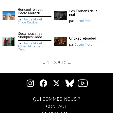
Rencontre avec
Les Forbans de la
Paolo Moretti
nuit
par
Josué Morel
,
par
Josué Morel
Chloé Cavillier
Deux nouvelles
rubriques vidéo
Critikat reloaded
par
Josué Morel
,
par
Josué Morel
Adrien Mitterrand
Munch
←
1
…
8
9
10
→
QUI SOMMES-NOUS ?
CONTACT