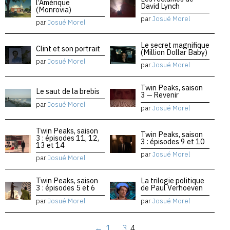
l’Amérique
David Lynch
(Monrovia)
par
Josué Morel
par
Josué Morel
Le secret magnifique
Clint et son portrait
(Million Dollar Baby)
par
Josué Morel
par
Josué Morel
Twin Peaks, saison
Le saut de la brebis
3 — Revenir
par
Josué Morel
par
Josué Morel
Twin Peaks, saison
Twin Peaks, saison
3 : épisodes 11, 12,
3 : épisodes 9 et 10
13 et 14
par
Josué Morel
par
Josué Morel
Twin Peaks, saison
La trilogie politique
3 : épisodes 5 et 6
de Paul Verhoeven
par
Josué Morel
par
Josué Morel
←
1
…
3
4