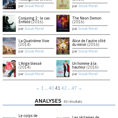
par
Josué Morel
par
Josué Morel
Conjuring 2 : le cas
The Neon Demon
Enfield
(2016)
(2016)
par
Josué Morel
par
Josué Morel
La Quatrième Voie
Alice de l’autre côté
(2014)
du miroir
(2016)
par
Josué Morel
par
Josué Morel
L’Ange blessé
Un homme à la
(2014)
hauteur
(2016)
par
Josué Morel
par
Josué Morel
←
1
…
40
41
42
…
47
→
ANALYSES
40 résultats
Le corps de
Les réclames de