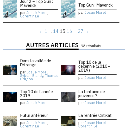
Jour 2 – Top Gun :
Top Gun : Maverick
Maverick
par
Josué Morel
par
Josué Morel
,
Corentin Lê
←
1
…
14
15
16
…
27
→
AUTRES ARTICLES
98 résultats
Dans la vallée de
Top 10 de la
l’étrange
décennie (2010 –
2019)
par
Josué Morel
,
Sylvain Blandy
,
Thomas
par
Josué Morel
Grignon
Top 10 de l’année
La fontaine de
2019
jouvence ?
par
Josué Morel
par
Josué Morel
Futur antérieur
La rentrée Critikat
par
Josué Morel
,
par
Josué Morel
,
Corentin Lê
Corentin Lê