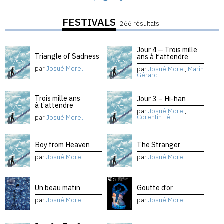
FESTIVALS
266 résultats
Jour 4 — Trois mille
Triangle of Sadness
ans à t’attendre
par
Josué Morel
par
Josué Morel
,
Marin
Gérard
Trois mille ans
Jour 3 – Hi-han
à t’attendre
par
Josué Morel
,
Corentin Lê
par
Josué Morel
Boy from Heaven
The Stranger
par
Josué Morel
par
Josué Morel
Un beau matin
Goutte d’or
par
Josué Morel
par
Josué Morel