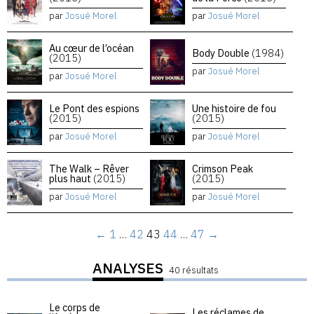
par
Josué Morel
par
Josué Morel
Au cœur de l’océan
Body Double
(1984)
(2015)
par
Josué Morel
par
Josué Morel
Le Pont des espions
Une histoire de fou
(2015)
(2015)
par
Josué Morel
par
Josué Morel
The Walk – Rêver
Crimson Peak
plus haut
(2015)
(2015)
par
Josué Morel
par
Josué Morel
←
1
…
42
43
44
…
47
→
ANALYSES
40 résultats
Le corps de
Les réclames de