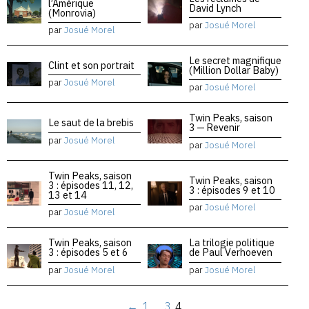
l’Amérique
David Lynch
(Monrovia)
par
Josué Morel
par
Josué Morel
Le secret magnifique
Clint et son portrait
(Million Dollar Baby)
par
Josué Morel
par
Josué Morel
Twin Peaks, saison
Le saut de la brebis
3 — Revenir
par
Josué Morel
par
Josué Morel
Twin Peaks, saison
Twin Peaks, saison
3 : épisodes 11, 12,
3 : épisodes 9 et 10
13 et 14
par
Josué Morel
par
Josué Morel
Twin Peaks, saison
La trilogie politique
3 : épisodes 5 et 6
de Paul Verhoeven
par
Josué Morel
par
Josué Morel
←
1
…
3
4