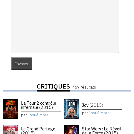
CRITIQUES
469 résultats
La Tour 2 contrôle
Joy
(2015)
infernale
(2015)
par
Josué Morel
par
Josué Morel
Le Grand Partage
Star Wars : Le Réveil
(2015)
de la Force
(2015)