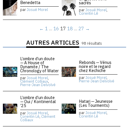
Benedetta
sacrés
par
Josué Morel
par
Josué Morel
,
Corentin Lê
←
1
…
16
17
18
…
27
→
AUTRES ARTICLES
98 résultats
L’ombre d’un doute
Rebonds — Vénus
— A House of
noire et le regard
Dynamite / The
chez Kechiche
Chronology of Water
par
Josué Morel
,
par
Josué Morel
,
Pierre-Jean Delvolvé
Clément Colliaux
,
Pierre-Jean Delvolvé
L’ombre d’un doute
Hatari — Jeunesse
— Oui / Kontinental
(Les Tourments)
’25
par
Josué Morel
,
par
Josué Morel
,
Corentin Lê
Corentin Lê
,
Clément
Colliaux