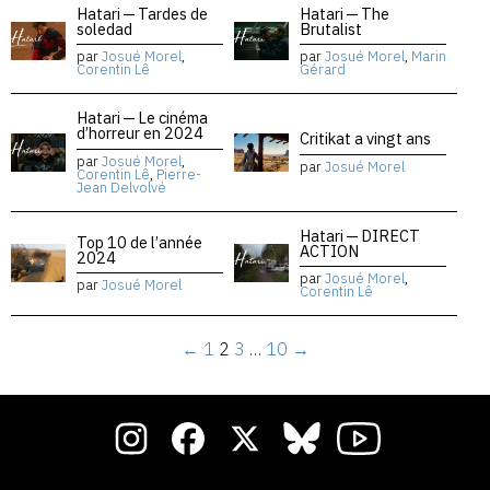
Hatari — Tardes de
Hatari — The
soledad
Brutalist
par
Josué Morel
,
par
Josué Morel
,
Marin
Corentin Lê
Gérard
Hatari — Le cinéma
d’horreur en 2024
Critikat a vingt ans
par
Josué Morel
,
par
Josué Morel
Corentin Lê
,
Pierre-
Jean Delvolvé
Hatari — DIRECT
Top 10 de l’année
ACTION
2024
par
Josué Morel
,
par
Josué Morel
Corentin Lê
←
1
2
3
…
10
→