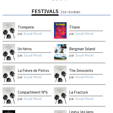
FESTIVALS
266 résultats
Tromperie
Titane
par
Josué Morel
par
Josué Morel
Un héros
Bergman Island
par
Josué Morel
par
Josué Morel
La Fièvre de Petrov
The Innocents
par
Josué Morel
par
Josué Morel
Compartiment N°6
La Fracture
par
Josué Morel
par
Josué Morel
Lingui, les liens