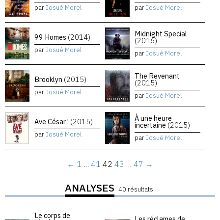
par
Josué Morel
par
Josué Morel
Midnight Special
99 Homes
(2014)
(2016)
par
Josué Morel
par
Josué Morel
The Revenant
Brooklyn
(2015)
(2015)
par
Josué Morel
par
Josué Morel
À une heure
Ave César !
(2015)
incertaine
(2015)
par
Josué Morel
par
Josué Morel
←
1
…
41
42
43
…
47
→
ANALYSES
40 résultats
Le corps de
Les réclames de