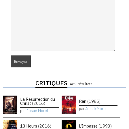
CRITIQUES
469 résultats
La Résurrection du
Ran
(1985)
Christ
(2016)
par
Josué Morel
par
Josué Morel
13 Hours
(2016)
L’Impasse
(1993)