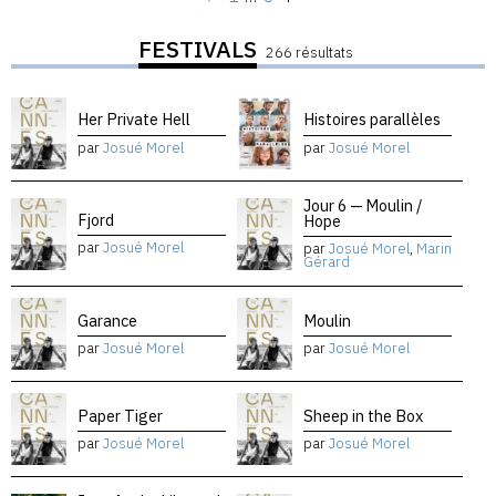
FESTIVALS
266 résultats
Her Private Hell
Histoires parallèles
par
Josué Morel
par
Josué Morel
Jour 6 — Moulin /
Fjord
Hope
par
Josué Morel
par
Josué Morel
,
Marin
Gérard
Garance
Moulin
par
Josué Morel
par
Josué Morel
Paper Tiger
Sheep in the Box
par
Josué Morel
par
Josué Morel