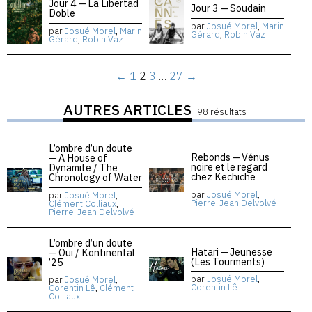
Jour 4 — La Libertad
Jour 3 — Soudain
Doble
par
Josué Morel
,
Marin
par
Josué Morel
,
Marin
Gérard
,
Robin Vaz
Gérard
,
Robin Vaz
←
1
2
3
…
27
→
AUTRES ARTICLES
98 résultats
L’ombre d’un doute
Rebonds — Vénus
— A House of
noire et le regard
Dynamite / The
chez Kechiche
Chronology of Water
par
Josué Morel
,
par
Josué Morel
,
Pierre-Jean Delvolvé
Clément Colliaux
,
Pierre-Jean Delvolvé
L’ombre d’un doute
Hatari — Jeunesse
— Oui / Kontinental
(Les Tourments)
’25
par
Josué Morel
,
par
Josué Morel
,
Corentin Lê
Corentin Lê
,
Clément
Colliaux