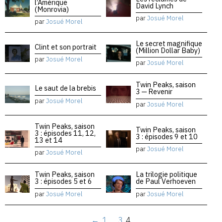
l’Amérique
David Lynch
(Monrovia)
par
Josué Morel
par
Josué Morel
Le secret magnifique
Clint et son portrait
(Million Dollar Baby)
par
Josué Morel
par
Josué Morel
Twin Peaks, saison
Le saut de la brebis
3 — Revenir
par
Josué Morel
par
Josué Morel
Twin Peaks, saison
Twin Peaks, saison
3 : épisodes 11, 12,
3 : épisodes 9 et 10
13 et 14
par
Josué Morel
par
Josué Morel
Twin Peaks, saison
La trilogie politique
3 : épisodes 5 et 6
de Paul Verhoeven
par
Josué Morel
par
Josué Morel
←
1
…
3
4