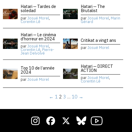
Hatari — Tardes de
Hatari — The
soledad
Brutalist
par
Josué Morel
,
par
Josué Morel
,
Marin
Corentin Lê
Gérard
Hatari — Le cinéma
d’horreur en 2024
Critikat a vingt ans
par
Josué Morel
,
par
Josué Morel
Corentin Lê
,
Pierre-
Jean Delvolvé
Hatari — DIRECT
Top 10 de l’année
ACTION
2024
par
Josué Morel
,
par
Josué Morel
Corentin Lê
←
1
2
3
…
10
→