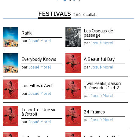
FESTIVALS
266 résultats
Les Oiseaux de
Rafiki
passage
par
Josué Morel
par
Josué Morel
Everybody Knows
A Beautiful Day
par
Josué Morel
par
Josué Morel
Twin Peaks, saison
Les Filles d’Avril
3 : épisodes 1 et 2
par
Josué Morel
par
Josué Morel
Tesnota – Une vie
24 Frames
à l’étroit
par
Josué Morel
par
Josué Morel