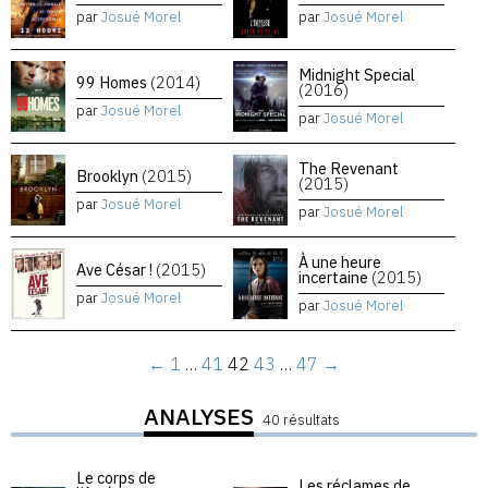
par
Josué Morel
par
Josué Morel
Midnight Special
99 Homes
(2014)
(2016)
par
Josué Morel
par
Josué Morel
The Revenant
Brooklyn
(2015)
(2015)
par
Josué Morel
par
Josué Morel
À une heure
Ave César !
(2015)
incertaine
(2015)
par
Josué Morel
par
Josué Morel
←
1
…
41
42
43
…
47
→
ANALYSES
40 résultats
Le corps de
Les réclames de