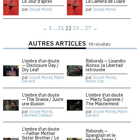
Le Jour d’après
La Caméra de Claire
par
Josué Morel
par
Josué Morel
←
1
…
21
22
23
…
27
→
AUTRES ARTICLES
98 résultats
L’ombre d’un doute
Rebonds — Lisandro
— Disclosure Day /
Alonso, la Libertad
Dry Leaf
retrouvée
par
Josué Morel
,
Marin
par
Josué Morel
,
Gérard
Robin Vaz
L’ombre d’un doute
L’ombre d’un doute
— The Drama / Juste
— Marty Supreme /
une illusion
The Mastermind
par
Josué Morel
,
par
Josué Morel
,
Marin
Clément Colliaux
Gérard
L’ombre d’un doute
Rebonds —
— Father Mother
Spanglish et le
Sister Brother / Le
miracle James L.