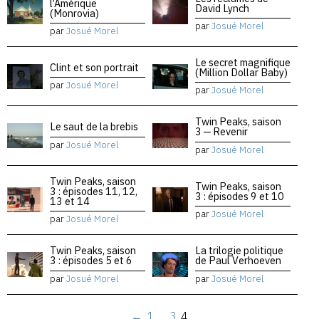
l’Amérique
David Lynch
(Monrovia)
par
Josué Morel
par
Josué Morel
Le secret magnifique
Clint et son portrait
(Million Dollar Baby)
par
Josué Morel
par
Josué Morel
Twin Peaks, saison
Le saut de la brebis
3 — Revenir
par
Josué Morel
par
Josué Morel
Twin Peaks, saison
Twin Peaks, saison
3 : épisodes 11, 12,
3 : épisodes 9 et 10
13 et 14
par
Josué Morel
par
Josué Morel
Twin Peaks, saison
La trilogie politique
3 : épisodes 5 et 6
de Paul Verhoeven
par
Josué Morel
par
Josué Morel
←
1
…
3
4