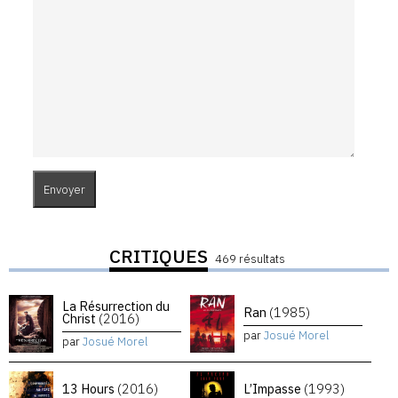
CRITIQUES
469 résultats
La Résurrection du
Ran
(1985)
Christ
(2016)
par
Josué Morel
par
Josué Morel
13 Hours
(2016)
L’Impasse
(1993)