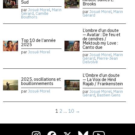
Sud
Brooks
par
Josué Morel
,
Marin
par
Josué Morel
,
Marin
Gérard
,
Camille
Gérard
Bouthors
L’ombre d’un doute
— Avatar : De feu et
de cendres /
Top 10 de l’année
Mektoub my Love :
2025
Canto due
par
Josué Morel
par
Josué Morel
,
Marin
Gérard
,
Pierre-Jean
Delvolvé
L’Ombre d’un doute
2025, oscillations et
— La Voix de Hind
bouillonnements
Rajab / Frankenstein
par
Josué Morel
par
Josué Morel
,
Marin
Gérard
,
Bastien Gens
1
2
…
10
→