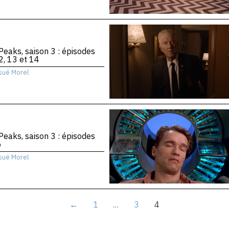
Peaks, saison 3 : épisodes
2, 13 et 14
sué Morel
Peaks, saison 3 : épisodes
6
sué Morel
←
1
…
3
4