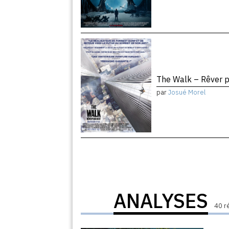
The Walk – Rêver 
par
Josué Morel
ANALYSES
40 r