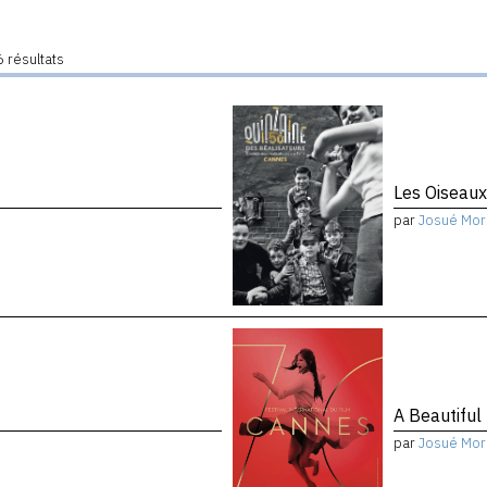
 résultats
Les Oiseau
par
Josué Mor
A Beautiful
par
Josué Mor