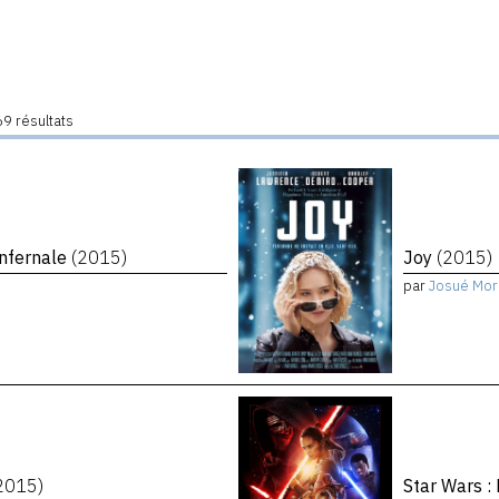
9 résultats
infernale
(2015)
Joy
(2015)
par
Josué Mor
2015)
Star Wars :