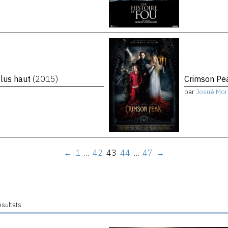
plus haut
(2015)
Crimson P
par
Josué Mor
←
1
…
42
43
44
…
47
→
ésultats