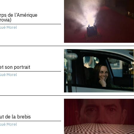
rps de l’Amérique
ovia)
sué Morel
 et son portrait
sué Morel
ut de la brebis
sué Morel