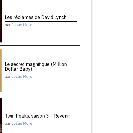
Les réclames de David Lynch
par
Josué Morel
Le secret magnifique (Million
Dollar Baby)
par
Josué Morel
Twin Peaks, saison 3 — Revenir
par
Josué Morel