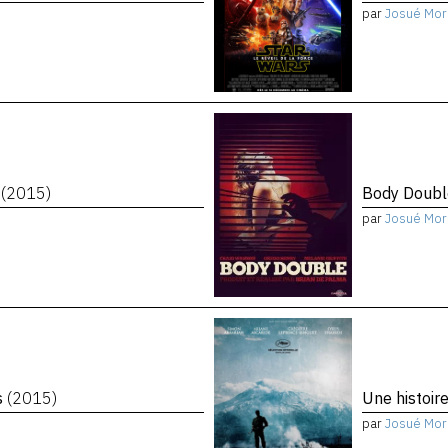
par
Josué Mor
n
(2015)
Body Doub
par
Josué Mor
s
(2015)
Une histoir
par
Josué Mor