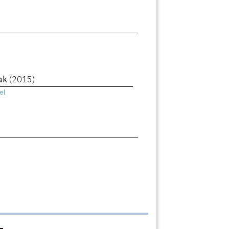
eak
(2015)
el