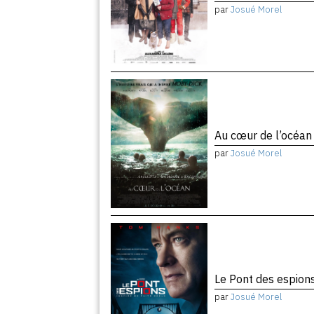
par
Josué Morel
Au cœur de l’océa
par
Josué Morel
Le Pont des espion
par
Josué Morel