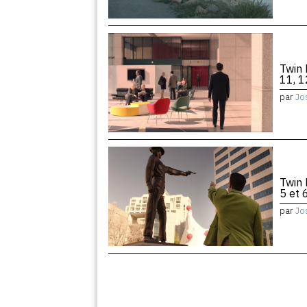
Twin 
11, 1
par
Jo
Twin 
5 et 
par
Jo