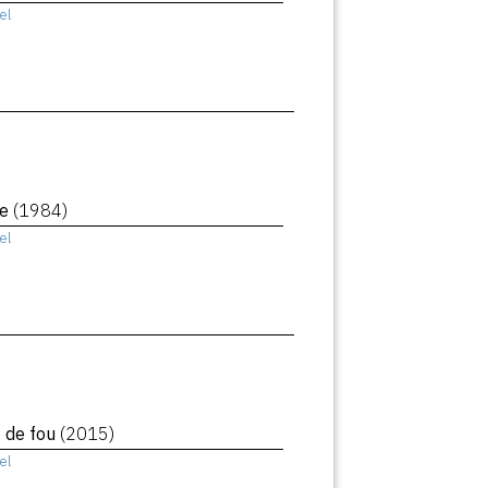
el
le
(1984)
el
e de fou
(2015)
el