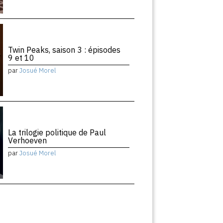
Twin Peaks, saison 3 : épisodes
9 et 10
par
Josué Morel
La trilogie politique de Paul
Verhoeven
par
Josué Morel