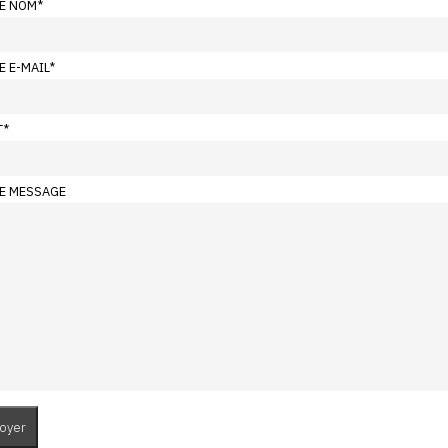
E NOM
*
E E-MAIL
*
T
*
E MESSAGE