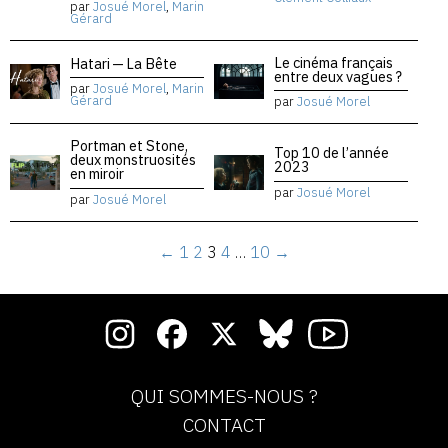
par
Josué Morel
,
Marin
Gérard
Le cinéma français
Hatari — La Bête
entre deux vagues ?
par
Josué Morel
,
Marin
Gérard
par
Josué Morel
Portman et Stone,
Top 10 de l’année
deux monstruosités
2023
en miroir
par
Josué Morel
par
Josué Morel
←
1
2
3
4
…
10
→
QUI SOMMES-NOUS ?
CONTACT