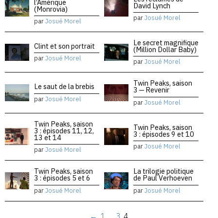
l’Amérique
David Lynch
(Monrovia)
par
Josué Morel
par
Josué Morel
Le secret magnifique
Clint et son portrait
(Million Dollar Baby)
par
Josué Morel
par
Josué Morel
Twin Peaks, saison
Le saut de la brebis
3 — Revenir
par
Josué Morel
par
Josué Morel
Twin Peaks, saison
Twin Peaks, saison
3 : épisodes 11, 12,
3 : épisodes 9 et 10
13 et 14
par
Josué Morel
par
Josué Morel
Twin Peaks, saison
La trilogie politique
3 : épisodes 5 et 6
de Paul Verhoeven
par
Josué Morel
par
Josué Morel
←
1
…
3
4