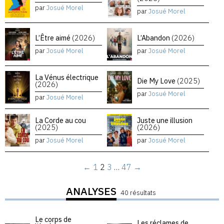
par
Josué Morel
par
Josué Morel
L’Être aimé
(2026)
L’Abandon
(2026)
par
Josué Morel
par
Josué Morel
La Vénus électrique
Die My Love
(2025)
(2026)
par
Josué Morel
par
Josué Morel
La Corde au cou
Juste une illusion
(2025)
(2026)
par
Josué Morel
par
Josué Morel
←
1
2
3
…
47
→
ANALYSES
40 résultats
Le corps de
Les réclames de