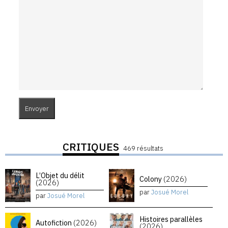
CRITIQUES
469 résultats
L’Objet du délit
Colony
(2026)
(2026)
par
Josué Morel
par
Josué Morel
Histoires parallèles
Autofiction
(2026)
(2026)