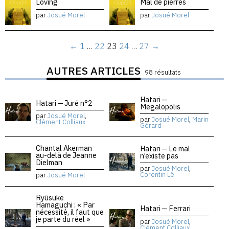
Loving
Mal de pierres
par
Josué Morel
par
Josué Morel
←
1
…
22
23
24
…
27
→
AUTRES ARTICLES
98 résultats
Hatari —
Hatari — Juré n°2
Megalopolis
par
Josué Morel
,
par
Josué Morel
,
Marin
Clément Colliaux
Gérard
Chantal Akerman
Hatari — Le mal
au-delà de Jeanne
n’existe pas
Dielman
par
Josué Morel
,
Corentin Lê
par
Josué Morel
Ryūsuke
Hamaguchi : « Par
Hatari — Ferrari
nécessité, il faut que
je parte du réel »
par
Josué Morel
,
Clément Colliaux