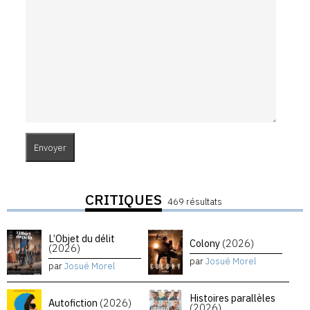
CRITIQUES
469 résultats
L’Objet du délit
Colony
(2026)
(2026)
par
Josué Morel
par
Josué Morel
Histoires parallèles
Autofiction
(2026)
(2026)