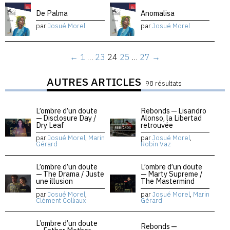
De Palma
Anomalisa
par
Josué Morel
par
Josué Morel
←
1
…
23
24
25
…
27
→
AUTRES ARTICLES
98 résultats
L’ombre d’un doute
Rebonds — Lisandro
— Disclosure Day /
Alonso, la Libertad
Dry Leaf
retrouvée
par
Josué Morel
,
Marin
par
Josué Morel
,
Gérard
Robin Vaz
L’ombre d’un doute
L’ombre d’un doute
— The Drama / Juste
— Marty Supreme /
une illusion
The Mastermind
par
Josué Morel
,
par
Josué Morel
,
Marin
Clément Colliaux
Gérard
L’ombre d’un doute
Rebonds —