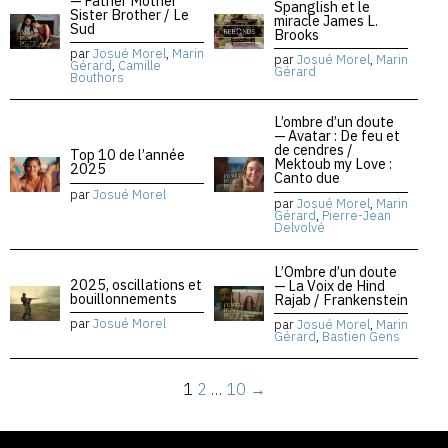
— Father Mother
Spanglish et le
Sister Brother / Le
miracle James L.
Sud
Brooks
par
Josué Morel
,
Marin
par
Josué Morel
,
Marin
Gérard
,
Camille
Gérard
Bouthors
L’ombre d’un doute
— Avatar : De feu et
de cendres /
Top 10 de l’année
Mektoub my Love :
2025
Canto due
par
Josué Morel
par
Josué Morel
,
Marin
Gérard
,
Pierre-Jean
Delvolvé
L’Ombre d’un doute
2025, oscillations et
— La Voix de Hind
bouillonnements
Rajab / Frankenstein
par
Josué Morel
par
Josué Morel
,
Marin
Gérard
,
Bastien Gens
1
2
…
10
→