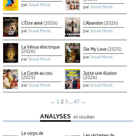
par
Josué Morel
par
Josué Morel
L’Être aimé
(2026)
L’Abandon
(2026)
par
Josué Morel
par
Josué Morel
La Vénus électrique
Die My Love
(2025)
(2026)
par
Josué Morel
par
Josué Morel
La Corde au cou
Juste une illusion
(2025)
(2026)
par
Josué Morel
par
Josué Morel
←
1
2
3
…
47
→
ANALYSES
40 résultats
Le corps de
Les réclames de