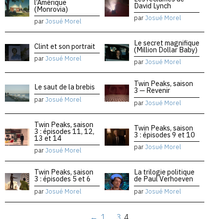
l’Amérique
David Lynch
(Monrovia)
par
Josué Morel
par
Josué Morel
Le secret magnifique
Clint et son portrait
(Million Dollar Baby)
par
Josué Morel
par
Josué Morel
Twin Peaks, saison
Le saut de la brebis
3 — Revenir
par
Josué Morel
par
Josué Morel
Twin Peaks, saison
Twin Peaks, saison
3 : épisodes 11, 12,
3 : épisodes 9 et 10
13 et 14
par
Josué Morel
par
Josué Morel
Twin Peaks, saison
La trilogie politique
3 : épisodes 5 et 6
de Paul Verhoeven
par
Josué Morel
par
Josué Morel
←
1
…
3
4