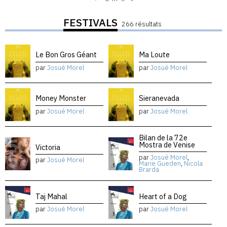
FESTIVALS
266 résultats
Le Bon Gros Géant
Ma Loute
par
Josué Morel
par
Josué Morel
Money Monster
Sieranevada
par
Josué Morel
par
Josué Morel
Bilan de la 72e
Mostra de Venise
Victoria
par
Josué Morel
,
par
Josué Morel
Marie Gueden
,
Nicola
Brarda
Taj Mahal
Heart of a Dog
par
Josué Morel
par
Josué Morel