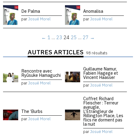
De Palma
Anomalisa
par
Josué Morel
par
Josué Morel
←
1
…
23
24
25
…
27
→
AUTRES ARTICLES
98 résultats
Guillaume Namur,
Rencontre avec
Fabien Hagege et
Ryūsuke Hamaguchi
Vincent Haasser
par
Josué Morel
par
Josué Morel
Coffret Richard
Fleischer : Terreur
aveugle,
The ‘Burbs
L’Étrangleur de
Rillington Place, Les
par
Josué Morel
flics ne dorment pas
la nuit
par
Josué Morel