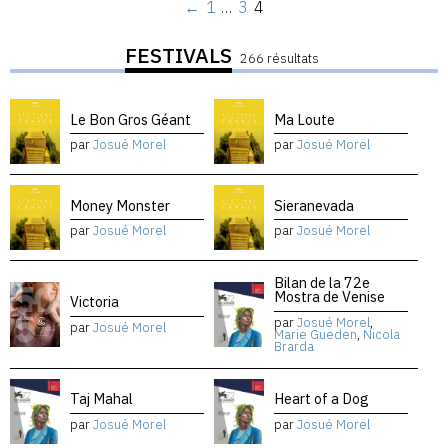
←
1
…
3
4
FESTIVALS
266 résultats
Le Bon Gros Géant
Ma Loute
par
Josué Morel
par
Josué Morel
Money Monster
Sieranevada
par
Josué Morel
par
Josué Morel
Bilan de la 72e
Mostra de Venise
Victoria
par
Josué Morel
,
par
Josué Morel
Marie Gueden
,
Nicola
Brarda
Taj Mahal
Heart of a Dog
par
Josué Morel
par
Josué Morel