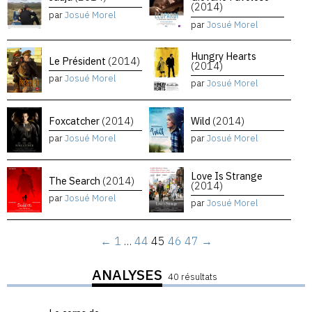
(2014)
par
Josué Morel
par
Josué Morel
Hungry Hearts
Le Président
(2014)
(2014)
par
Josué Morel
par
Josué Morel
Foxcatcher
(2014)
Wild
(2014)
par
Josué Morel
par
Josué Morel
Love Is Strange
The Search
(2014)
(2014)
par
Josué Morel
par
Josué Morel
←
1
…
44
45
46
47
→
ANALYSES
40 résultats