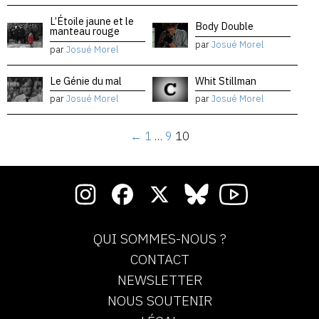
L’Étoile jaune et le
Body Double
manteau rouge
par
Josué Morel
par
Josué Morel
Le Génie du mal
Whit Stillman
par
Josué Morel
par
Josué Morel
←
1
…
9
10
QUI SOMMES-NOUS ?
CONTACT
NEWSLETTER
NOUS SOUTENIR