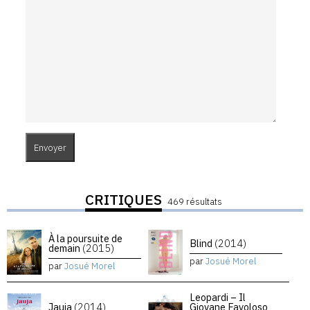
CRITIQUES
469 résultats
À la poursuite de
Blind
(2014)
demain
(2015)
par
Josué Morel
par
Josué Morel
Leopardi – Il
Jauja
(2014)
Giovane Favoloso