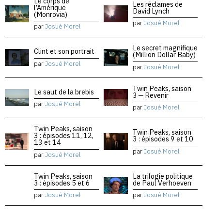
Le corps de
Les réclames de
l’Amérique
David Lynch
(Monrovia)
par
Josué Morel
par
Josué Morel
Le secret magnifique
Clint et son portrait
(Million Dollar Baby)
par
Josué Morel
par
Josué Morel
Twin Peaks, saison
Le saut de la brebis
3 — Revenir
par
Josué Morel
par
Josué Morel
Twin Peaks, saison
Twin Peaks, saison
3 : épisodes 11, 12,
3 : épisodes 9 et 10
13 et 14
par
Josué Morel
par
Josué Morel
Twin Peaks, saison
La trilogie politique
3 : épisodes 5 et 6
de Paul Verhoeven
par
Josué Morel
par
Josué Morel