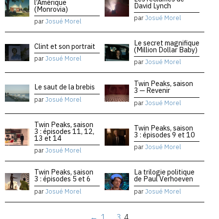
l’Amérique
David Lynch
(Monrovia)
par
Josué Morel
par
Josué Morel
Le secret magnifique
Clint et son portrait
(Million Dollar Baby)
par
Josué Morel
par
Josué Morel
Twin Peaks, saison
Le saut de la brebis
3 — Revenir
par
Josué Morel
par
Josué Morel
Twin Peaks, saison
Twin Peaks, saison
3 : épisodes 11, 12,
3 : épisodes 9 et 10
13 et 14
par
Josué Morel
par
Josué Morel
Twin Peaks, saison
La trilogie politique
3 : épisodes 5 et 6
de Paul Verhoeven
par
Josué Morel
par
Josué Morel
←
1
…
3
4