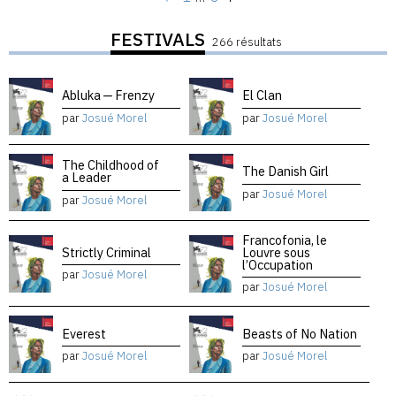
FESTIVALS
266 résultats
Abluka — Frenzy
El Clan
par
Josué Morel
par
Josué Morel
The Childhood of
The Danish Girl
a Leader
par
Josué Morel
par
Josué Morel
Francofonia, le
Strictly Criminal
Louvre sous
l’Occupation
par
Josué Morel
par
Josué Morel
Everest
Beasts of No Nation
par
Josué Morel
par
Josué Morel