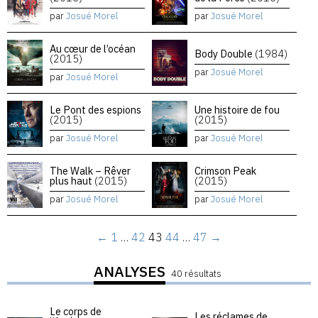
par
Josué Morel
par
Josué Morel
Au cœur de l’océan
Body Double
(1984)
(2015)
par
Josué Morel
par
Josué Morel
Le Pont des espions
Une histoire de fou
(2015)
(2015)
par
Josué Morel
par
Josué Morel
The Walk – Rêver
Crimson Peak
plus haut
(2015)
(2015)
par
Josué Morel
par
Josué Morel
←
1
…
42
43
44
…
47
→
ANALYSES
40 résultats
Le corps de
Les réclames de