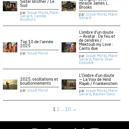
Sister Brother / Le
miracle James L.
Sud
Brooks
par
Josué Morel
,
Marin
par
Josué Morel
,
Marin
Gérard
,
Camille
Gérard
Bouthors
L’ombre d’un doute
— Avatar : De feu et
de cendres /
Top 10 de l’année
Mektoub my Love :
2025
Canto due
par
Josué Morel
par
Josué Morel
,
Marin
Gérard
,
Pierre-Jean
Delvolvé
L’Ombre d’un doute
2025, oscillations et
— La Voix de Hind
bouillonnements
Rajab / Frankenstein
par
Josué Morel
par
Josué Morel
,
Marin
Gérard
,
Bastien Gens
1
2
…
10
→