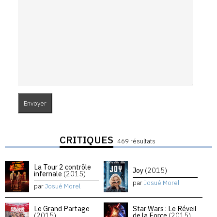
CRITIQUES
469 résultats
La Tour 2 contrôle
Joy
(2015)
infernale
(2015)
par
Josué Morel
par
Josué Morel
Le Grand Partage
Star Wars : Le Réveil
(2015)
de la Force
(2015)