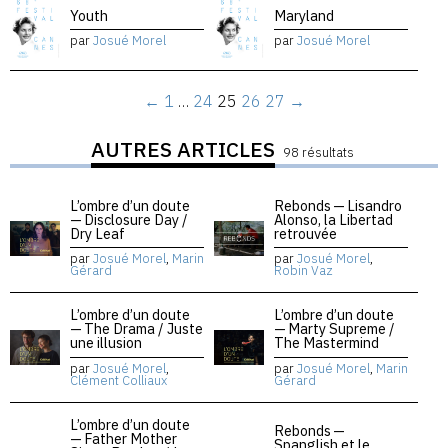
Youth
Maryland
par
Josué Morel
par
Josué Morel
←
1
…
24
25
26
27
→
AUTRES ARTICLES
98 résultats
L’ombre d’un doute
Rebonds — Lisandro
— Disclosure Day /
Alonso, la Libertad
Dry Leaf
retrouvée
par
Josué Morel
,
Marin
par
Josué Morel
,
Gérard
Robin Vaz
L’ombre d’un doute
L’ombre d’un doute
— The Drama / Juste
— Marty Supreme /
une illusion
The Mastermind
par
Josué Morel
,
par
Josué Morel
,
Marin
Clément Colliaux
Gérard
L’ombre d’un doute
Rebonds —
— Father Mother
Spanglish et le