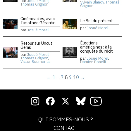
par
Josué Morel
,
Sylvain Blandy
,
Thomas
Thomas Grignon
Grignon
Cinémiracles, avec
Le Sel du présent
Timothée Gérardin
par
Josué Morel
par
Josué Morel
Élections
Retour sur Uncut
américaines : à la
Gems
conquête du récit
par
Josué Morel
,
Thomas Grignon
,
par
Josué Morel
,
Victor Bournerias
Damien Bonelli
←
1
…
7
8
9
10
→
QUI SOMMES-NOUS ?
CONTACT