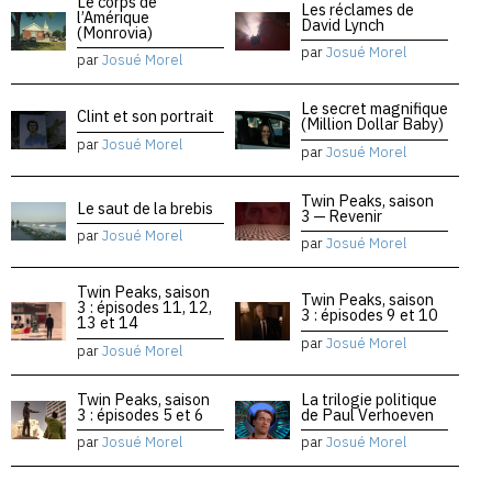
Le corps de
Les réclames de
l’Amérique
David Lynch
(Monrovia)
par
Josué Morel
par
Josué Morel
Le secret magnifique
Clint et son portrait
(Million Dollar Baby)
par
Josué Morel
par
Josué Morel
Twin Peaks, saison
Le saut de la brebis
3 — Revenir
par
Josué Morel
par
Josué Morel
Twin Peaks, saison
Twin Peaks, saison
3 : épisodes 11, 12,
3 : épisodes 9 et 10
13 et 14
par
Josué Morel
par
Josué Morel
Twin Peaks, saison
La trilogie politique
3 : épisodes 5 et 6
de Paul Verhoeven
par
Josué Morel
par
Josué Morel