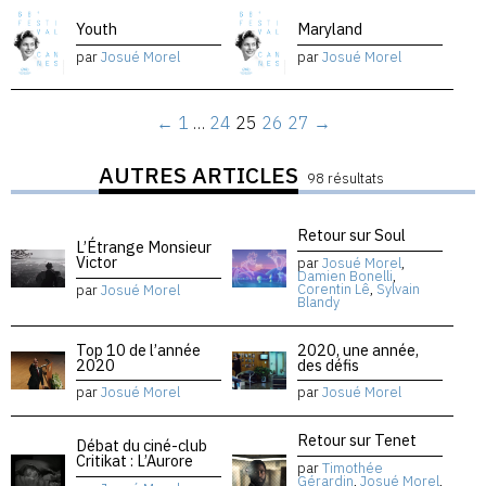
Youth
Maryland
par
Josué Morel
par
Josué Morel
←
1
…
24
25
26
27
→
AUTRES ARTICLES
98 résultats
Retour sur Soul
L’Étrange Monsieur
Victor
par
Josué Morel
,
Damien Bonelli
,
Corentin Lê
,
Sylvain
par
Josué Morel
Blandy
Top 10 de l’année
2020, une année,
2020
des défis
par
Josué Morel
par
Josué Morel
Retour sur Tenet
Débat du ciné-club
Critikat : L’Aurore
par
Timothée
Gérardin
,
Josué Morel
,