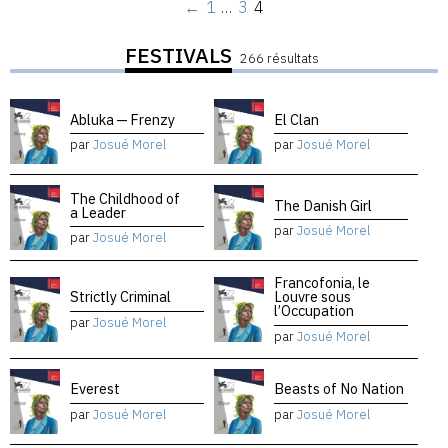
←
1
…
3
4
FESTIVALS
266 résultats
Abluka — Frenzy
El Clan
par
Josué Morel
par
Josué Morel
The Childhood of
The Danish Girl
a Leader
par
Josué Morel
par
Josué Morel
Francofonia, le
Strictly Criminal
Louvre sous
l’Occupation
par
Josué Morel
par
Josué Morel
Everest
Beasts of No Nation
par
Josué Morel
par
Josué Morel