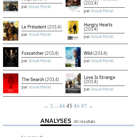
(2014)
par
Josué Morel
par
Josué Morel
Hungry Hearts
Le Président
(2014)
(2014)
par
Josué Morel
par
Josué Morel
Foxcatcher
(2014)
Wild
(2014)
par
Josué Morel
par
Josué Morel
Love Is Strange
The Search
(2014)
(2014)
par
Josué Morel
par
Josué Morel
←
1
…
44
45
46
47
→
ANALYSES
40 résultats