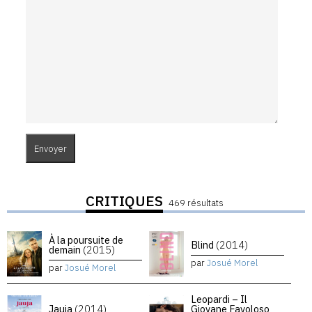
CRITIQUES
469 résultats
À la poursuite de
Blind
(2014)
demain
(2015)
par
Josué Morel
par
Josué Morel
Leopardi – Il
Jauja
(2014)
Giovane Favoloso