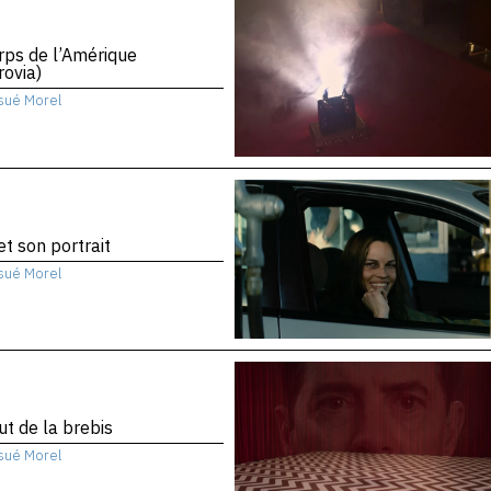
rps de l’Amérique
ovia)
sué Morel
 et son portrait
sué Morel
ut de la brebis
sué Morel