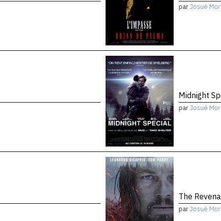
par
Josué Mor
Midnight Sp
par
Josué Mor
The Reven
par
Josué Mor