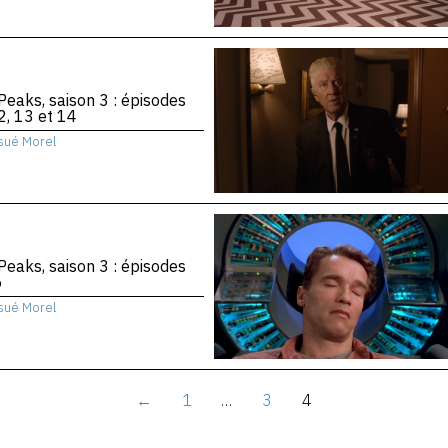
Peaks, saison 3 : épisodes
2, 13 et 14
sué Morel
Peaks, saison 3 : épisodes
6
sué Morel
←
1
…
3
4