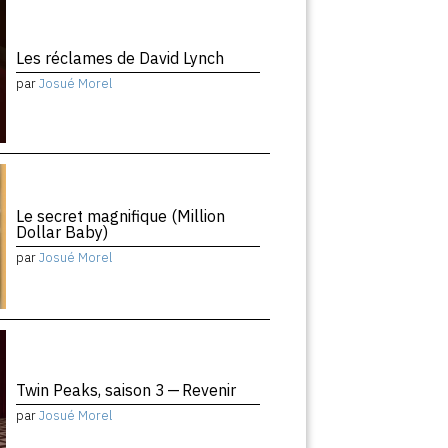
Les réclames de David Lynch
par
Josué Morel
Le secret magnifique (Million
Dollar Baby)
par
Josué Morel
Twin Peaks, saison 3 — Revenir
par
Josué Morel