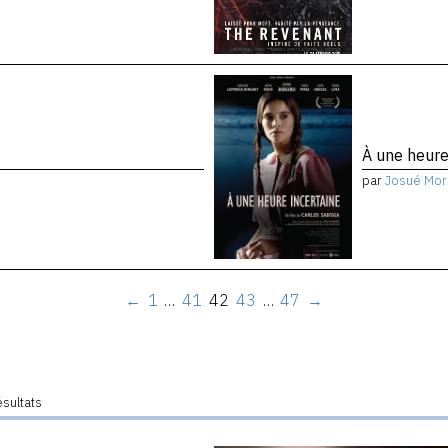
À une heure
par
Josué Mor
←
1
…
41
42
43
…
47
→
ésultats