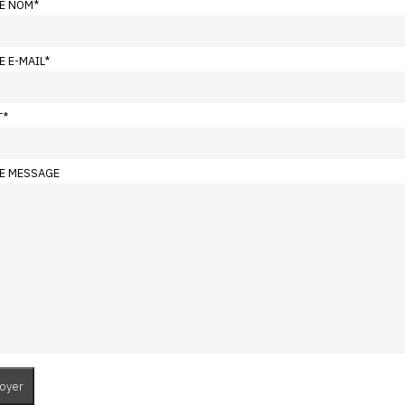
E NOM
*
E E-MAIL
*
T
*
E MESSAGE