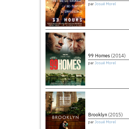
par
Josué Morel
99 Homes
(2014)
par
Josué Morel
Brooklyn
(2015)
par
Josué Morel