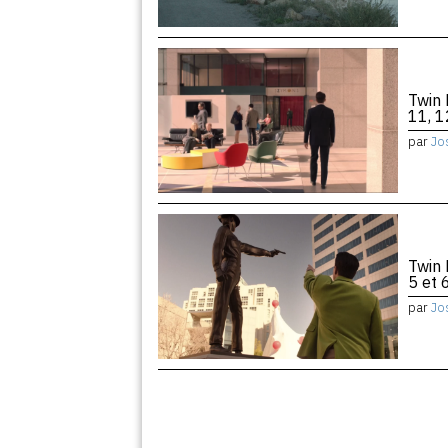
Twin 
11, 1
par
Jo
Twin 
5 et 
par
Jo