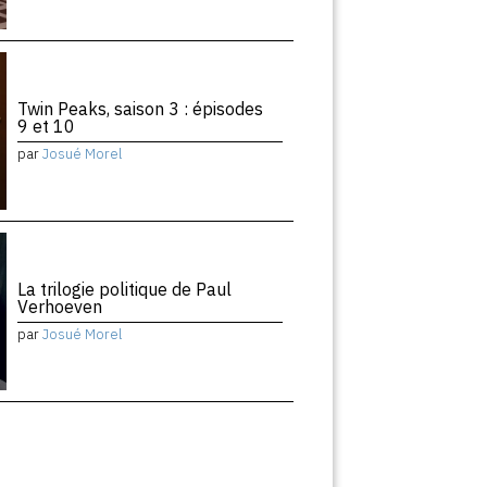
Twin Peaks, saison 3 : épisodes
9 et 10
par
Josué Morel
La trilogie politique de Paul
Verhoeven
par
Josué Morel