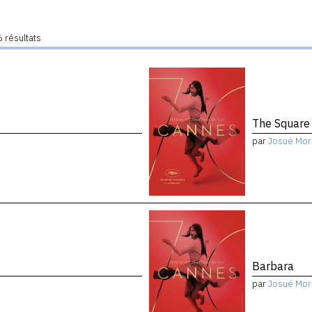
 résultats
The Square
par
Josué Mor
Barbara
par
Josué Mor