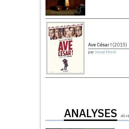
Ave César !
(2015)
par
Josué Morel
ANALYSES
40 r