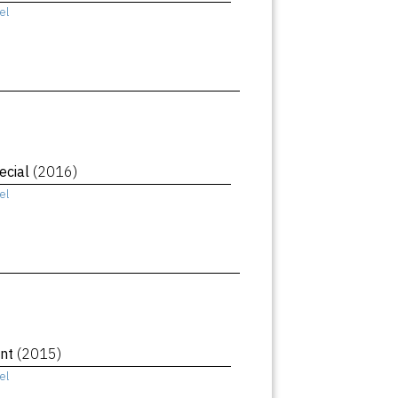
el
ecial
(2016)
el
ant
(2015)
el