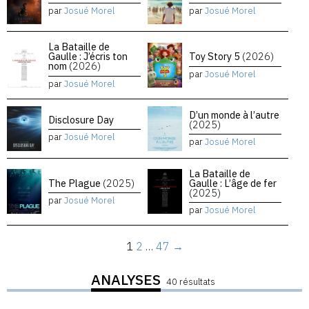
par
Josué Morel
par
Josué Morel
La Bataille de
Gaulle : J’écris ton
Toy Story 5
(2026)
nom
(2026)
par
Josué Morel
par
Josué Morel
D’un monde à l’autre
Disclosure Day
(2025)
par
Josué Morel
par
Josué Morel
La Bataille de
The Plague
(2025)
Gaulle : L’âge de fer
(2025)
par
Josué Morel
par
Josué Morel
1
2
…
47
→
ANALYSES
40 résultats