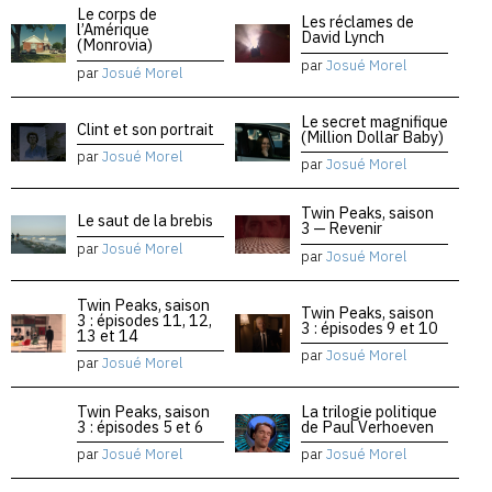
Le corps de
Les réclames de
l’Amérique
David Lynch
(Monrovia)
par
Josué Morel
par
Josué Morel
Le secret magnifique
Clint et son portrait
(Million Dollar Baby)
par
Josué Morel
par
Josué Morel
Twin Peaks, saison
Le saut de la brebis
3 — Revenir
par
Josué Morel
par
Josué Morel
Twin Peaks, saison
Twin Peaks, saison
3 : épisodes 11, 12,
3 : épisodes 9 et 10
13 et 14
par
Josué Morel
par
Josué Morel
Twin Peaks, saison
La trilogie politique
3 : épisodes 5 et 6
de Paul Verhoeven
par
Josué Morel
par
Josué Morel