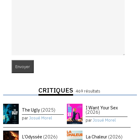
CRITIQUES
469 résultats
I Want Your Sex
The Ugly
(2025)
(2026)
par
Josué Morel
par
Josué Morel
L’Odyssée
(2026)
La Chaleur
(2026)