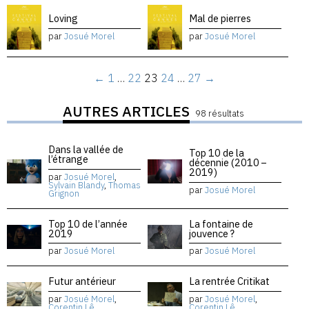
Loving
Mal de pierres
par
Josué Morel
par
Josué Morel
←
1
…
22
23
24
…
27
→
AUTRES ARTICLES
98 résultats
Dans la vallée de
Top 10 de la
l’étrange
décennie (2010 –
2019)
par
Josué Morel
,
Sylvain Blandy
,
Thomas
par
Josué Morel
Grignon
Top 10 de l’année
La fontaine de
2019
jouvence ?
par
Josué Morel
par
Josué Morel
Futur antérieur
La rentrée Critikat
par
Josué Morel
,
par
Josué Morel
,
Corentin Lê
Corentin Lê