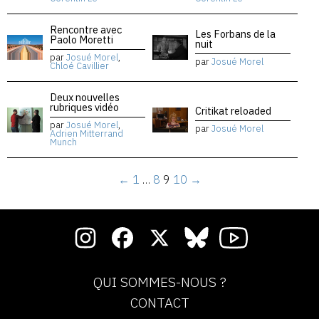
Rencontre avec
Les Forbans de la
Paolo Moretti
nuit
par
Josué Morel
,
par
Josué Morel
Chloé Cavillier
Deux nouvelles
rubriques vidéo
Critikat reloaded
par
Josué Morel
,
par
Josué Morel
Adrien Mitterrand
Munch
←
1
…
8
9
10
→
QUI SOMMES-NOUS ?
CONTACT