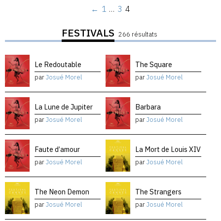
←
1
…
3
4
FESTIVALS
266 résultats
Le Redoutable
The Square
par
Josué Morel
par
Josué Morel
La Lune de Jupiter
Barbara
par
Josué Morel
par
Josué Morel
Faute d’amour
La Mort de Louis XIV
par
Josué Morel
par
Josué Morel
The Neon Demon
The Strangers
par
Josué Morel
par
Josué Morel