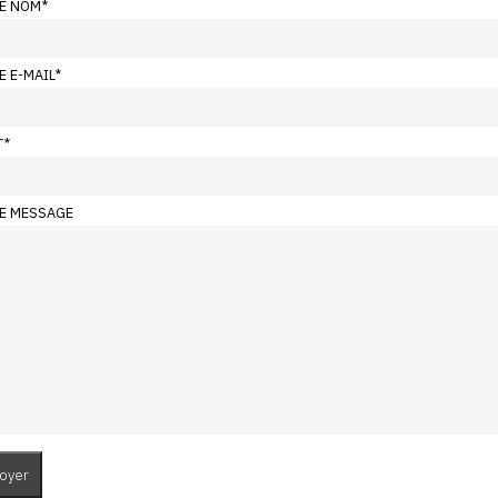
E NOM
*
E E-MAIL
*
T
*
E MESSAGE