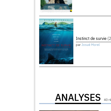
Instinct de survie
(
par
Josué Morel
ANALYSES
40 r