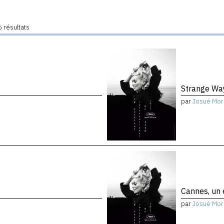
 résultats
Strange Way
par
Josué Mor
Cannes, un 
par
Josué Mor