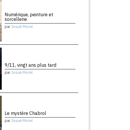
Numérique, peinture et
sorcellerie
par
Josué Morel
9/11, vingt ans plus tard
par
Josué Morel
Le mystère Chabrol
par
Josué Morel