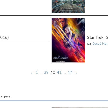
2016)
Star Trek : 
par
Josué Mor
←
1
…
39
40
41
…
47
→
ésultats