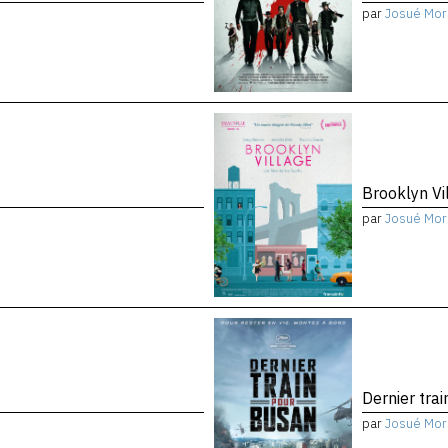
par
Josué Mor
Brooklyn Vi
par
Josué Mor
Dernier tra
par
Josué Mor