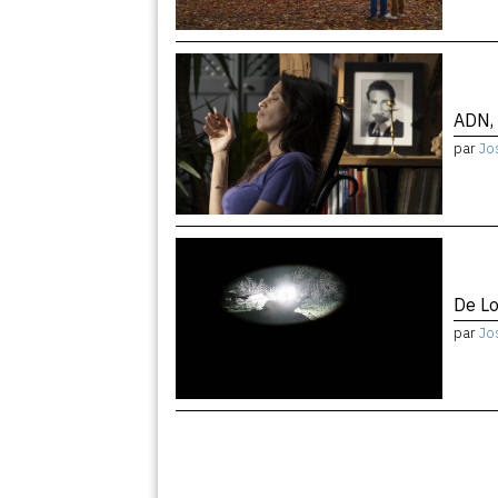
ADN, 
par
Jo
De Lo
par
Jo