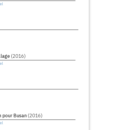
el
llage
(2016)
el
in pour Busan
(2016)
el