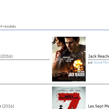
9 résultats
s
(2016)
Jack Reach
par
Josué Mor
te
(2016)
Les Sept M