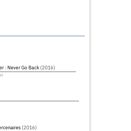
er : Never Go Back
(2016)
el
ercenaires
(2016)