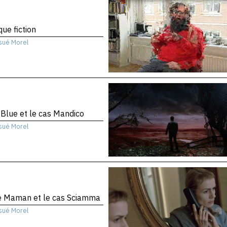
que fiction
sué Morel
 Blue et le cas Mandico
sué Morel
te Maman et le cas Sciamma
sué Morel