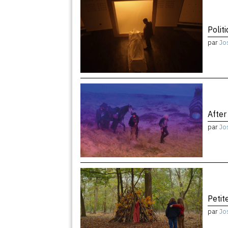
Politi
par
Jo
After
par
Jo
Peti
par
Jo