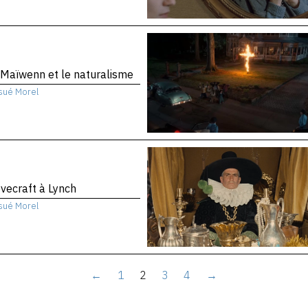
Maïwenn et le naturalisme
sué Morel
vecraft à Lynch
sué Morel
←
1
2
3
4
→