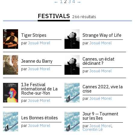
←
1
2
3
4
→
FESTIVALS
266 résultats
Tiger Stripes
Strange Way of Life
par
Josué Morel
par
Josué Morel
Cannes, un éclat
Jeanne du Barry
déclinant ?
par
Josué Morel
par
Josué Morel
13e Festival
Cannes 2022, vive la
international de La
crise
Roche-sur-Yon
par
Josué Morel
par
Josué Morel
Jour 9 — Tourment
Les Bonnes étoiles
sur les îles
par
Josué Morel
par
Josué Morel
,
Corentin Lê