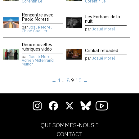
Corentin Lê
Corentin Lê
Rencontre avec
Les Forbans de la
Paolo Moretti
nuit
par
Josué Morel
,
par
Josué Morel
Chloé Cavillier
Deux nouvelles
rubriques vidéo
Critikat reloaded
par
Josué Morel
,
par
Josué Morel
Adrien Mitterrand
Munch
←
1
…
8
9
10
→
QUI SOMMES-NOUS ?
CONTACT