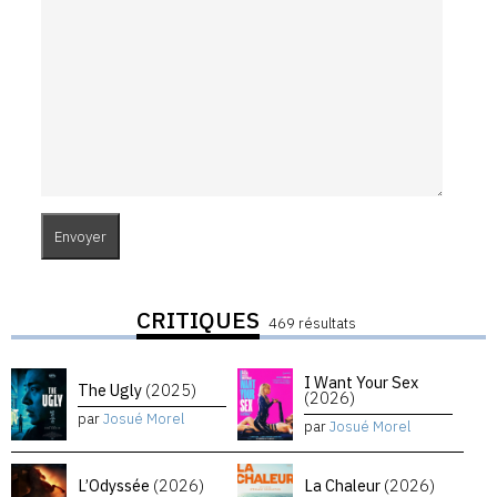
CRITIQUES
469 résultats
I Want Your Sex
The Ugly
(2025)
(2026)
par
Josué Morel
par
Josué Morel
L’Odyssée
(2026)
La Chaleur
(2026)