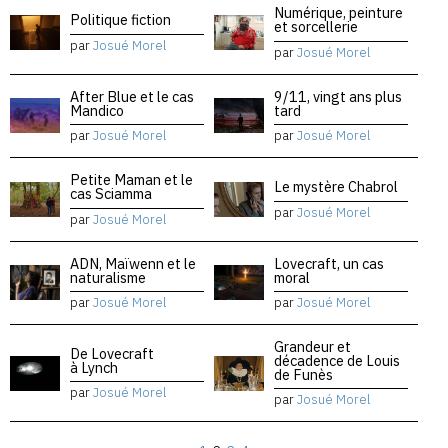
Numérique, peinture
Politique fiction
et sorcellerie
par
Josué Morel
par
Josué Morel
After Blue et le cas
9/11, vingt ans plus
Mandico
tard
par
Josué Morel
par
Josué Morel
Petite Maman et le
Le mystère Chabrol
cas Sciamma
par
Josué Morel
par
Josué Morel
ADN, Maïwenn et le
Lovecraft, un cas
naturalisme
moral
par
Josué Morel
par
Josué Morel
Grandeur et
De Lovecraft
décadence de Louis
à Lynch
de Funès
par
Josué Morel
par
Josué Morel