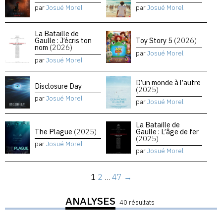
par
Josué Morel
par
Josué Morel
La Bataille de
Gaulle : J’écris ton
Toy Story 5
(2026)
nom
(2026)
par
Josué Morel
par
Josué Morel
D’un monde à l’autre
Disclosure Day
(2025)
par
Josué Morel
par
Josué Morel
La Bataille de
The Plague
(2025)
Gaulle : L’âge de fer
(2025)
par
Josué Morel
par
Josué Morel
1
2
…
47
→
ANALYSES
40 résultats