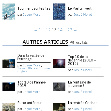
Tourment sur les îles
Le Parfum vert
par
Josué Morel
par
Josué Morel
←
1
…
12
13
14
…
27
→
AUTRES ARTICLES
98 résultats
Dans la vallée de
Top 10 de la
l’étrange
décennie (2010 –
2019)
par
Josué Morel
,
Sylvain Blandy
,
Thomas
par
Josué Morel
Grignon
Top 10 de l’année
La fontaine de
2019
jouvence ?
par
Josué Morel
par
Josué Morel
Futur antérieur
La rentrée Critikat
par
Josué Morel
,
par
Josué Morel
,