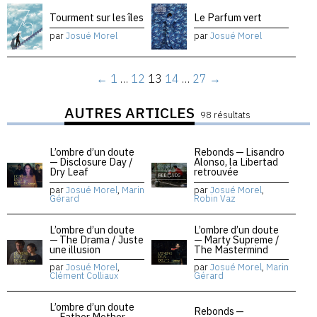
Tourment sur les îles
Le Parfum vert
par
Josué Morel
par
Josué Morel
←
1
…
12
13
14
…
27
→
AUTRES ARTICLES
98 résultats
L’ombre d’un doute
Rebonds — Lisandro
— Disclosure Day /
Alonso, la Libertad
Dry Leaf
retrouvée
par
Josué Morel
,
Marin
par
Josué Morel
,
Gérard
Robin Vaz
L’ombre d’un doute
L’ombre d’un doute
— The Drama / Juste
— Marty Supreme /
une illusion
The Mastermind
par
Josué Morel
,
par
Josué Morel
,
Marin
Clément Colliaux
Gérard
L’ombre d’un doute
Rebonds —
— Father Mother