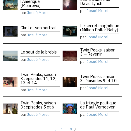
l’Amérique
David Lynch
(Monrovia)
par
Josué Morel
par
Josué Morel
Le secret magnifique
Clint et son portrait
(Million Dollar Baby)
par
Josué Morel
par
Josué Morel
Twin Peaks, saison
Le saut de la brebis
3 — Revenir
par
Josué Morel
par
Josué Morel
Twin Peaks, saison
Twin Peaks, saison
3 : épisodes 11, 12,
3 : épisodes 9 et 10
13 et 14
par
Josué Morel
par
Josué Morel
Twin Peaks, saison
La trilogie politique
3 : épisodes 5 et 6
de Paul Verhoeven
par
Josué Morel
par
Josué Morel
←
1
…
3
4