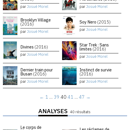
par
Josué Morel
par
Josué Morel
Brooklyn Village
Soy Nero
(2015)
(2016)
par
Josué Morel
par
Josué Morel
Star Trek : Sans
Divines
(2016)
limites
(2016)
par
Josué Morel
par
Josué Morel
Dernier train pour
Instinct de survie
Busan
(2016)
(2016)
par
Josué Morel
par
Josué Morel
←
1
…
39
40
41
…
47
→
ANALYSES
40 résultats
Le corps de
Les réclames de