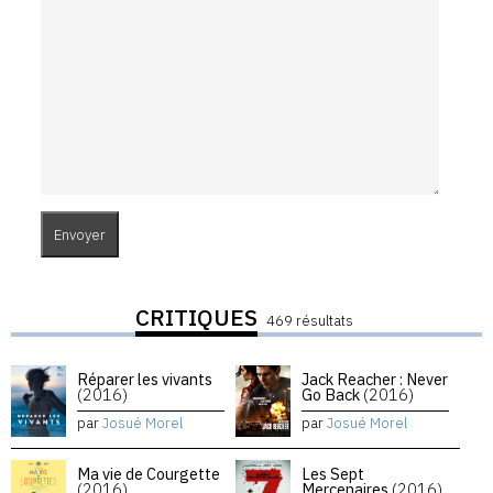
CRITIQUES
469 résultats
Réparer les vivants
Jack Reacher : Never
(2016)
Go Back
(2016)
par
Josué Morel
par
Josué Morel
Ma vie de Courgette
Les Sept
(2016)
Mercenaires
(2016)