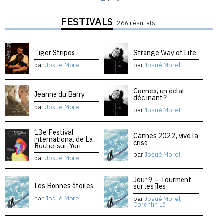
FESTIVALS
266 résultats
Tiger Stripes
Strange Way of Life
par
Josué Morel
par
Josué Morel
Cannes, un éclat
Jeanne du Barry
déclinant ?
par
Josué Morel
par
Josué Morel
13e Festival
Cannes 2022, vive la
international de La
crise
Roche-sur-Yon
par
Josué Morel
par
Josué Morel
Jour 9 — Tourment
Les Bonnes étoiles
sur les îles
par
Josué Morel
par
Josué Morel
,
Corentin Lê