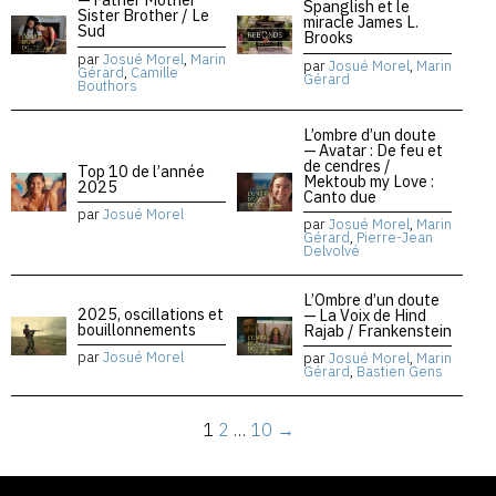
Spanglish et le
Sister Brother / Le
miracle James L.
Sud
Brooks
par
Josué Morel
,
Marin
par
Josué Morel
,
Marin
Gérard
,
Camille
Gérard
Bouthors
L’ombre d’un doute
— Avatar : De feu et
de cendres /
Top 10 de l’année
Mektoub my Love :
2025
Canto due
par
Josué Morel
par
Josué Morel
,
Marin
Gérard
,
Pierre-Jean
Delvolvé
L’Ombre d’un doute
2025, oscillations et
— La Voix de Hind
bouillonnements
Rajab / Frankenstein
par
Josué Morel
par
Josué Morel
,
Marin
Gérard
,
Bastien Gens
1
2
…
10
→