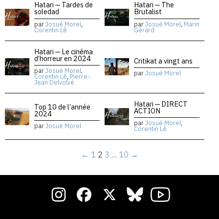
Hatari — Tardes de
Hatari — The
soledad
Brutalist
par
Josué Morel
,
par
Josué Morel
,
Marin
Corentin Lê
Gérard
Hatari — Le cinéma
d’horreur en 2024
Critikat a vingt ans
par
Josué Morel
,
par
Josué Morel
Corentin Lê
,
Pierre-
Jean Delvolvé
Hatari — DIRECT
Top 10 de l’année
ACTION
2024
par
Josué Morel
,
par
Josué Morel
Corentin Lê
←
1
2
3
…
10
→