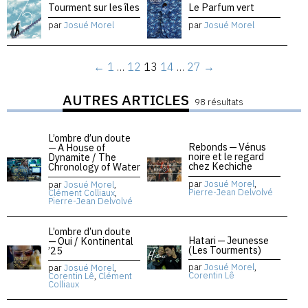
Tourment sur les îles
Le Parfum vert
par
Josué Morel
par
Josué Morel
←
1
…
12
13
14
…
27
→
AUTRES ARTICLES
98 résultats
L’ombre d’un doute
Rebonds — Vénus
— A House of
noire et le regard
Dynamite / The
chez Kechiche
Chronology of Water
par
Josué Morel
,
par
Josué Morel
,
Pierre-Jean Delvolvé
Clément Colliaux
,
Pierre-Jean Delvolvé
L’ombre d’un doute
Hatari — Jeunesse
— Oui / Kontinental
(Les Tourments)
’25
par
Josué Morel
,
par
Josué Morel
,
Corentin Lê
Corentin Lê
,
Clément
Colliaux