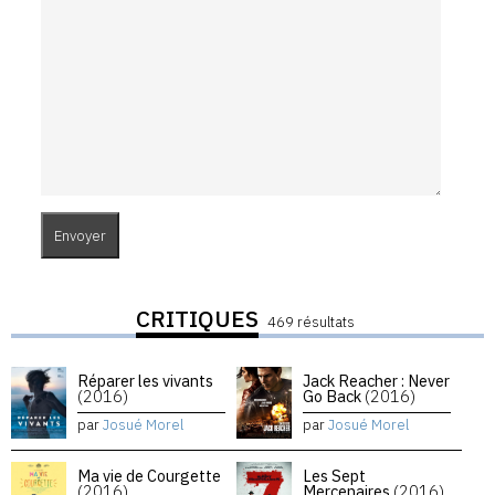
CRITIQUES
469 résultats
Réparer les vivants
Jack Reacher : Never
(2016)
Go Back
(2016)
par
Josué Morel
par
Josué Morel
Ma vie de Courgette
Les Sept
(2016)
Mercenaires
(2016)