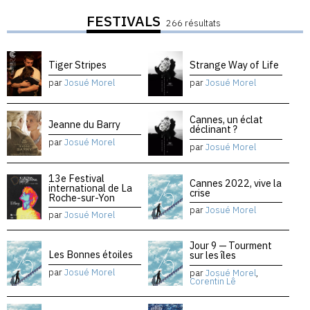
FESTIVALS
266 résultats
Tiger Stripes
Strange Way of Life
par
Josué Morel
par
Josué Morel
Cannes, un éclat
Jeanne du Barry
déclinant ?
par
Josué Morel
par
Josué Morel
13e Festival
Cannes 2022, vive la
international de La
crise
Roche-sur-Yon
par
Josué Morel
par
Josué Morel
Jour 9 — Tourment
Les Bonnes étoiles
sur les îles
par
Josué Morel
par
Josué Morel
,
Corentin Lê