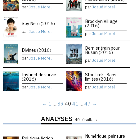
par
Josué Morel
par
Josué Morel
Brooklyn Village
Soy Nero
(2015)
(2016)
par
Josué Morel
par
Josué Morel
Dernier train pour
Divines
(2016)
Busan
(2016)
par
Josué Morel
par
Josué Morel
Instinct de survie
Star Trek : Sans
(2016)
limites
(2016)
par
Josué Morel
par
Josué Morel
←
1
…
39
40
41
…
47
→
ANALYSES
40 résultats
Numérique, peinture
Politique fiction