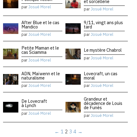
et sorcellerie
par
Josué Morel
par
Josué Morel
After Blue et le cas
9/11, vingt ans plus
Mandico
tard
par
Josué Morel
par
Josué Morel
Petite Maman et le
Le mystère Chabrol
cas Sciamma
par
Josué Morel
par
Josué Morel
ADN, Maïwenn et le
Lovecraft, un cas
naturalisme
moral
par
Josué Morel
par
Josué Morel
Grandeur et
De Lovecraft
décadence de Louis
à Lynch
de Funès
par
Josué Morel
par
Josué Morel
←
1
2
3
4
→