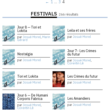
←
1
…
3
4
FESTIVALS
266 résultats
Jour 8 — Tori et
Leila et ses frères
Lokita
par
Josué Morel
par
Josué Morel
,
Marin
Gérard
Jour 7- Les Crimes
Nostalgia
du futur
par
Josué Morel
par
Josué Morel
,
Corentin Lê
Tori et Lokita
Les Crimes du futur
par
Josué Morel
par
Josué Morel
Jour 6 — De Humani
Les Amandiers
Corporis Fabrica
par
Josué Morel
par
Josué Morel
,
Corentin Lê