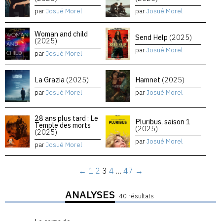
par
Josué Morel
par
Josué Morel
Woman and child
Send Help
(2025)
(2025)
par
Josué Morel
par
Josué Morel
La Grazia
(2025)
Hamnet
(2025)
par
Josué Morel
par
Josué Morel
28 ans plus tard : Le
Pluribus, saison 1
Temple des morts
(2025)
(2025)
par
Josué Morel
par
Josué Morel
←
1
2
3
4
…
47
→
ANALYSES
40 résultats