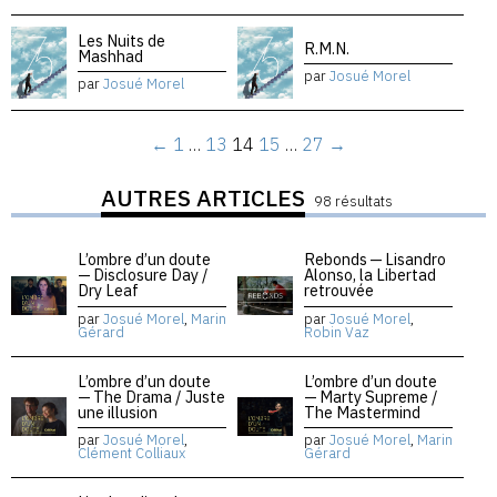
Les Nuits de
R.M.N.
Mashhad
par
Josué Morel
par
Josué Morel
←
1
…
13
14
15
…
27
→
AUTRES ARTICLES
98 résultats
L’ombre d’un doute
Rebonds — Lisandro
— Disclosure Day /
Alonso, la Libertad
Dry Leaf
retrouvée
par
Josué Morel
,
Marin
par
Josué Morel
,
Gérard
Robin Vaz
L’ombre d’un doute
L’ombre d’un doute
— The Drama / Juste
— Marty Supreme /
une illusion
The Mastermind
par
Josué Morel
,
par
Josué Morel
,
Marin
Clément Colliaux
Gérard