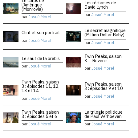
Le corps de
Les réclames de
l’Amérique
David Lynch
(Monrovia)
par
Josué Morel
par
Josué Morel
Le secret magnifique
Clint et son portrait
(Million Dollar Baby)
par
Josué Morel
par
Josué Morel
Twin Peaks, saison
Le saut de la brebis
3 — Revenir
par
Josué Morel
par
Josué Morel
Twin Peaks, saison
Twin Peaks, saison
3 : épisodes 11, 12,
3 : épisodes 9 et 10
13 et 14
par
Josué Morel
par
Josué Morel
Twin Peaks, saison
La trilogie politique
3 : épisodes 5 et 6
de Paul Verhoeven
par
Josué Morel
par
Josué Morel