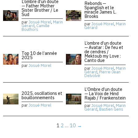
L’ombre d’un doute
Rebonds —
— Father Mother
Spanglish et le
Sister Brother / Le
miracle James L.
Sud
Brooks
par
Josué Morel
,
Marin
par
Josué Morel
,
Marin
Gérard
,
Camille
Gérard
Bouthors
L’ombre d’un doute
— Avatar : De feu et
de cendres /
Top 10 de l’année
Mektoub my Love :
2025
Canto due
par
Josué Morel
par
Josué Morel
,
Marin
Gérard
,
Pierre-Jean
Delvolvé
L’Ombre d’un doute
2025, oscillations et
— La Voix de Hind
bouillonnements
Rajab / Frankenstein
par
Josué Morel
par
Josué Morel
,
Marin
Gérard
,
Bastien Gens
1
2
…
10
→