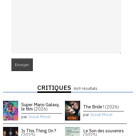
CRITIQUES
469 résultats
Super Mario Galaxy,
The Bride !
(2026)
le film
(2026)
par
Josué Morel
par
Josué Morel
Is This Thing On ?
Le Son des souvenirs
(2025)
(2025)