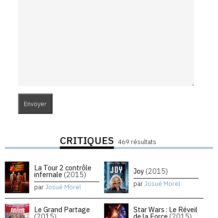
CRITIQUES
469 résultats
La Tour 2 contrôle
Joy
(2015)
infernale
(2015)
par
Josué Morel
par
Josué Morel
Le Grand Partage
Star Wars : Le Réveil
(2015)
de la Force
(2015)