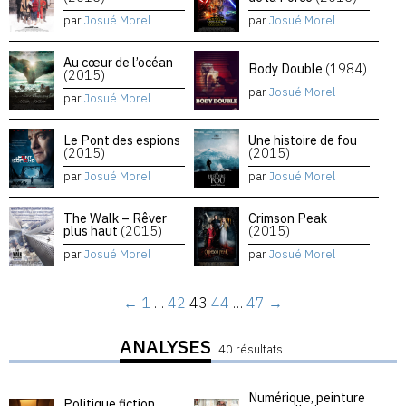
par
Josué Morel
par
Josué Morel
Au cœur de l’océan
Body Double
(1984)
(2015)
par
Josué Morel
par
Josué Morel
Le Pont des espions
Une histoire de fou
(2015)
(2015)
par
Josué Morel
par
Josué Morel
The Walk – Rêver
Crimson Peak
plus haut
(2015)
(2015)
par
Josué Morel
par
Josué Morel
←
1
…
42
43
44
…
47
→
ANALYSES
40 résultats
Numérique, peinture
Politique fiction