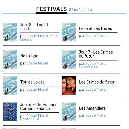
FESTIVALS
266 résultats
Jour 8 — Tori et
Leila et ses frères
Lokita
par
Josué Morel
par
Josué Morel
,
Marin
Gérard
Jour 7- Les Crimes
Nostalgia
du futur
par
Josué Morel
par
Josué Morel
,
Corentin Lê
Tori et Lokita
Les Crimes du futur
par
Josué Morel
par
Josué Morel
Jour 6 — De Humani
Les Amandiers
Corporis Fabrica
par
Josué Morel
par
Josué Morel
,
Corentin Lê