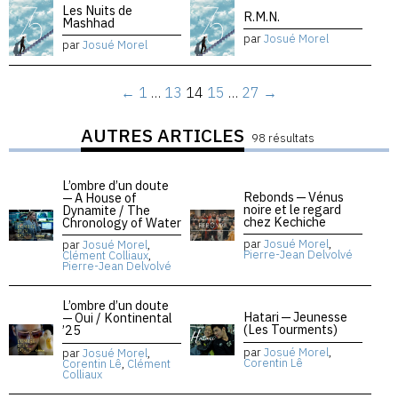
Les Nuits de
R.M.N.
Mashhad
par
Josué Morel
par
Josué Morel
←
1
…
13
14
15
…
27
→
AUTRES ARTICLES
98 résultats
L’ombre d’un doute
Rebonds — Vénus
— A House of
noire et le regard
Dynamite / The
chez Kechiche
Chronology of Water
par
Josué Morel
,
par
Josué Morel
,
Pierre-Jean Delvolvé
Clément Colliaux
,
Pierre-Jean Delvolvé
L’ombre d’un doute
Hatari — Jeunesse
— Oui / Kontinental
(Les Tourments)
’25
par
Josué Morel
,
par
Josué Morel
,
Corentin Lê
Corentin Lê
,
Clément
Colliaux