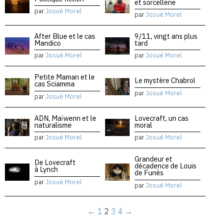
et sorcellerie
par
Josué Morel
par
Josué Morel
After Blue et le cas
9/11, vingt ans plus
Mandico
tard
par
Josué Morel
par
Josué Morel
Petite Maman et le
Le mystère Chabrol
cas Sciamma
par
Josué Morel
par
Josué Morel
ADN, Maïwenn et le
Lovecraft, un cas
naturalisme
moral
par
Josué Morel
par
Josué Morel
Grandeur et
De Lovecraft
décadence de Louis
à Lynch
de Funès
par
Josué Morel
par
Josué Morel
←
1
2
3
4
→