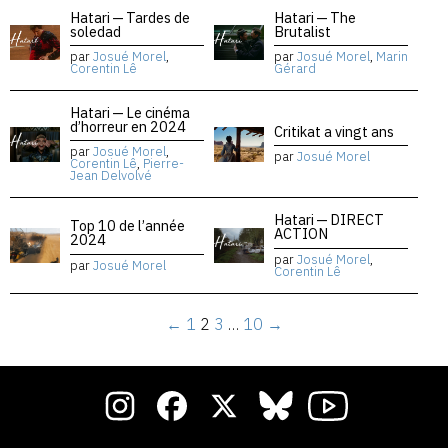
Hatari — Tardes de
Hatari — The
soledad
Brutalist
par
Josué Morel
,
par
Josué Morel
,
Marin
Corentin Lê
Gérard
Hatari — Le cinéma
d’horreur en 2024
Critikat a vingt ans
par
Josué Morel
,
par
Josué Morel
Corentin Lê
,
Pierre-
Jean Delvolvé
Hatari — DIRECT
Top 10 de l’année
ACTION
2024
par
Josué Morel
,
par
Josué Morel
Corentin Lê
←
1
2
3
…
10
→