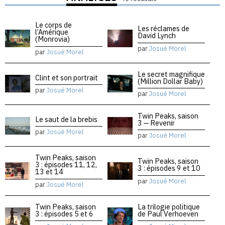
Le corps de
Les réclames de
l’Amérique
David Lynch
(Monrovia)
par
Josué Morel
par
Josué Morel
Le secret magnifique
Clint et son portrait
(Million Dollar Baby)
par
Josué Morel
par
Josué Morel
Twin Peaks, saison
Le saut de la brebis
3 — Revenir
par
Josué Morel
par
Josué Morel
Twin Peaks, saison
Twin Peaks, saison
3 : épisodes 11, 12,
3 : épisodes 9 et 10
13 et 14
par
Josué Morel
par
Josué Morel
Twin Peaks, saison
La trilogie politique
3 : épisodes 5 et 6
de Paul Verhoeven