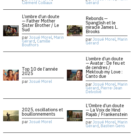
Clément Colliaux
Gérard
L’ombre d’un doute
Rebonds —
— Father Mother
Spanglish et le
Sister Brother / Le
miracle James L.
Sud
Brooks
par
Josué Morel
,
Marin
par
Josué Morel
,
Marin
Gérard
,
Camille
Gérard
Bouthors
L’ombre d’un doute
— Avatar : De feu et
de cendres /
Top 10 de l’année
Mektoub my Love :
2025
Canto due
par
Josué Morel
par
Josué Morel
,
Marin
Gérard
,
Pierre-Jean
Delvolvé
L’Ombre d’un doute
2025, oscillations et
— La Voix de Hind
bouillonnements
Rajab / Frankenstein
par
Josué Morel
par
Josué Morel
,
Marin
Gérard
,
Bastien Gens