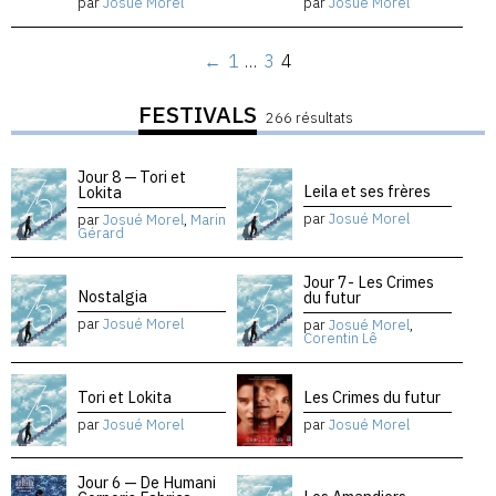
par
Josué Morel
par
Josué Morel
←
1
…
3
4
FESTIVALS
266 résultats
Jour 8 — Tori et
Leila et ses frères
Lokita
par
Josué Morel
par
Josué Morel
,
Marin
Gérard
Jour 7- Les Crimes
Nostalgia
du futur
par
Josué Morel
par
Josué Morel
,
Corentin Lê
Tori et Lokita
Les Crimes du futur
par
Josué Morel
par
Josué Morel
Jour 6 — De Humani