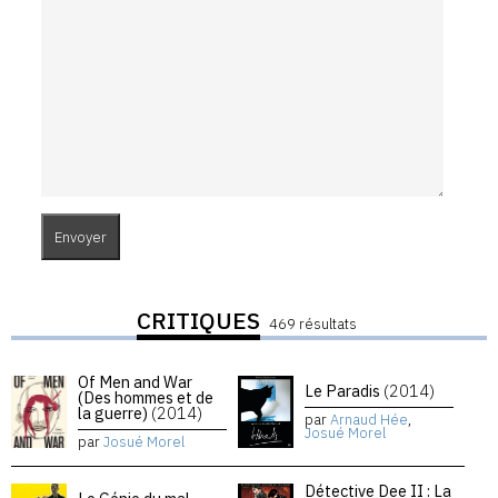
CRITIQUES
469 résultats
Of Men and War
Le Paradis
(2014)
(Des hommes et de
la guerre)
(2014)
par
Arnaud Hée
,
Josué Morel
par
Josué Morel
Détective Dee II : La