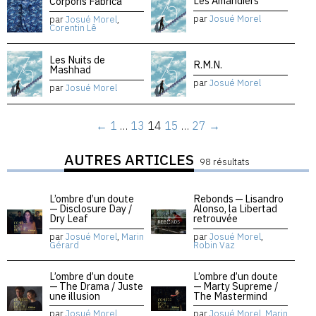
Les Amandiers
Corporis Fabrica
par
Josué Morel
par
Josué Morel
,
Corentin Lê
Les Nuits de
R.M.N.
Mashhad
par
Josué Morel
par
Josué Morel
←
1
…
13
14
15
…
27
→
AUTRES ARTICLES
98 résultats
L’ombre d’un doute
Rebonds — Lisandro
— Disclosure Day /
Alonso, la Libertad
Dry Leaf
retrouvée
par
Josué Morel
,
Marin
par
Josué Morel
,
Gérard
Robin Vaz
L’ombre d’un doute
L’ombre d’un doute
— The Drama / Juste
— Marty Supreme /
une illusion
The Mastermind
par
Josué Morel
,
par
Josué Morel
,
Marin