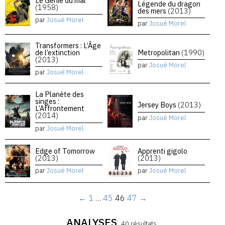
Le Génie du mal
Légende du dragon
(1958)
des mers
(2013)
par
Josué Morel
par
Josué Morel
Transformers : L’Âge
de l’extinction
Metropolitan
(1990)
(2013)
par
Josué Morel
par
Josué Morel
La Planète des
singes :
Jersey Boys
(2013)
L’Affrontement
(2014)
par
Josué Morel
par
Josué Morel
Edge of Tomorrow
Apprenti gigolo
(2013)
(2013)
par
Josué Morel
par
Josué Morel
←
1
…
45
46
47
→
ANALYSES
40 résultats