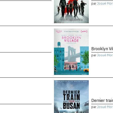
par
Josué Mor
Brooklyn Vi
par
Josué Mor
Dernier tra
par
Josué Mor