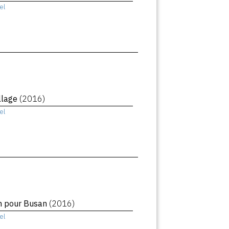
el
llage
(2016)
el
in pour Busan
(2016)
el