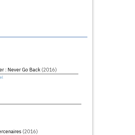
er : Never Go Back
(2016)
el
ercenaires
(2016)