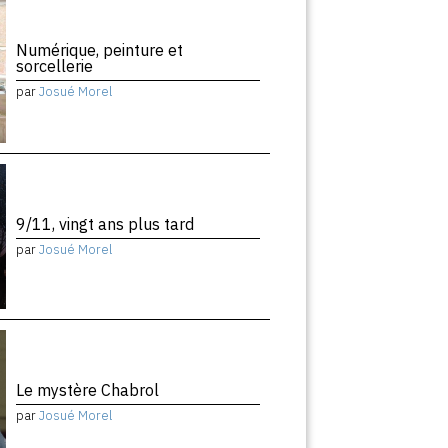
Numérique, peinture et
sorcellerie
par
Josué Morel
9/11, vingt ans plus tard
par
Josué Morel
Le mystère Chabrol
par
Josué Morel