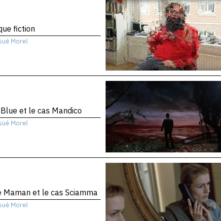
que fiction
sué Morel
 Blue et le cas Mandico
sué Morel
te Maman et le cas Sciamma
sué Morel