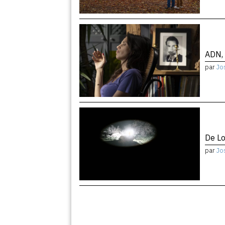
ADN, 
par
Jo
De Lo
par
Jo