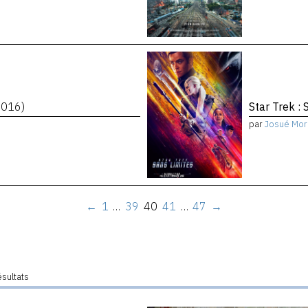
2016)
Star Trek : 
par
Josué Mor
←
1
…
39
40
41
…
47
→
ésultats