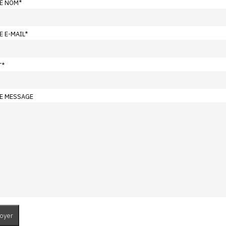
E NOM
*
E E-MAIL
*
T
*
E MESSAGE