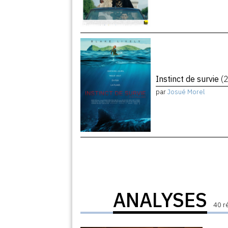
Instinct de survie
(
par
Josué Morel
ANALYSES
40 r