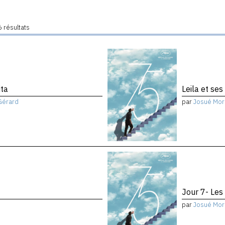
 résultats
ita
Leila et ses
Gérard
par
Josué Mor
Jour 7- Les
par
Josué Mor