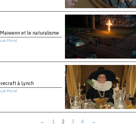
Maïwenn et le naturalisme
sué Morel
vecraft à Lynch
sué Morel
←
1
2
3
4
→