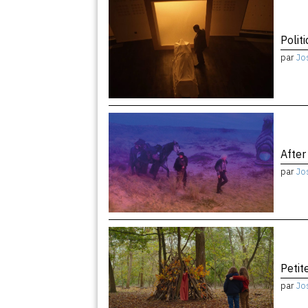
Politi
par
Jo
After
par
Jo
Peti
par
Jo