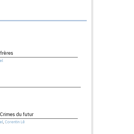
 frères
el
 Crimes du futur
el
,
Corentin Lê