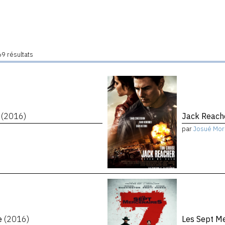
9 résultats
s
(2016)
Jack Reach
par
Josué Mor
te
(2016)
Les Sept M