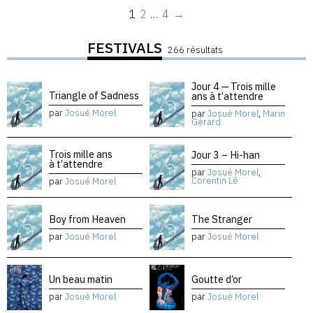
1
2
…
4
→
FESTIVALS
266 résultats
Jour 4 — Trois mille
Triangle of Sadness
ans à t’attendre
par
Josué Morel
par
Josué Morel
,
Marin
Gérard
Trois mille ans
Jour 3 – Hi-han
à t’attendre
par
Josué Morel
,
Corentin Lê
par
Josué Morel
Boy from Heaven
The Stranger
par
Josué Morel
par
Josué Morel
Un beau matin
Goutte d’or
par
Josué Morel
par
Josué Morel