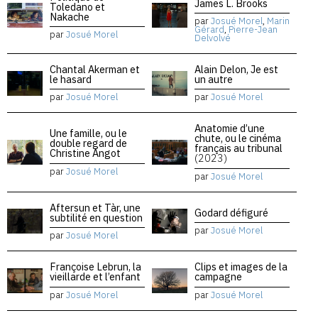
James L. Brooks
Toledano et
Nakache
par
Josué Morel
,
Marin
Gérard
,
Pierre-Jean
par
Josué Morel
Delvolvé
Chantal Akerman et
Alain Delon, Je est
le hasard
un autre
par
Josué Morel
par
Josué Morel
Anatomie d’une
Une famille, ou le
chute, ou le cinéma
double regard de
français au tribunal
Christine Angot
(2023)
par
Josué Morel
par
Josué Morel
Aftersun et Tàr, une
Godard défiguré
subtilité en question
par
Josué Morel
par
Josué Morel
Françoise Lebrun, la
Clips et images de la
vieillarde et l’enfant
campagne
par
Josué Morel
par
Josué Morel