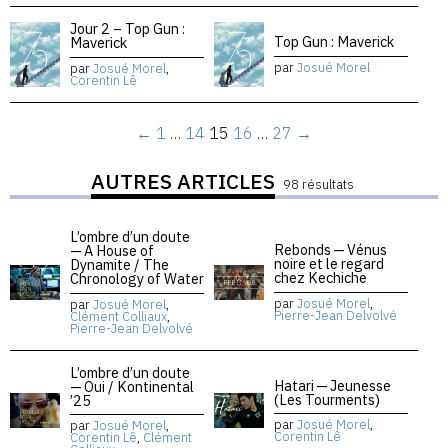
Jour 2 – Top Gun :
Top Gun : Maverick
Maverick
par
Josué Morel
par
Josué Morel
,
Corentin Lê
←
1
…
14
15
16
…
27
→
AUTRES ARTICLES
98 résultats
L’ombre d’un doute
Rebonds — Vénus
— A House of
noire et le regard
Dynamite / The
chez Kechiche
Chronology of Water
par
Josué Morel
,
par
Josué Morel
,
Pierre-Jean Delvolvé
Clément Colliaux
,
Pierre-Jean Delvolvé
L’ombre d’un doute
Hatari — Jeunesse
— Oui / Kontinental
(Les Tourments)
’25
par
Josué Morel
,
par
Josué Morel
,
Corentin Lê
Corentin Lê
,
Clément