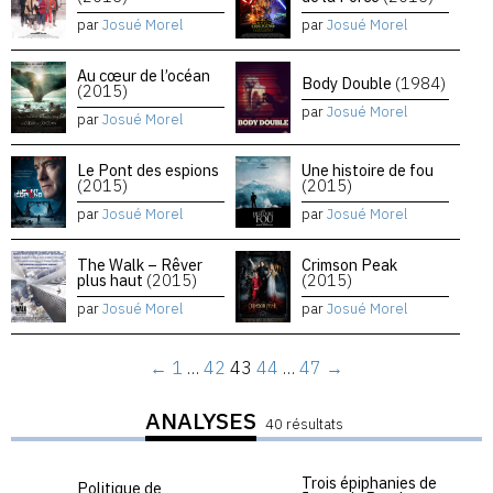
par
Josué Morel
par
Josué Morel
Au cœur de l’océan
Body Double
(1984)
(2015)
par
Josué Morel
par
Josué Morel
Le Pont des espions
Une histoire de fou
(2015)
(2015)
par
Josué Morel
par
Josué Morel
The Walk – Rêver
Crimson Peak
plus haut
(2015)
(2015)
par
Josué Morel
par
Josué Morel
←
1
…
42
43
44
…
47
→
ANALYSES
40 résultats
Trois épiphanies de
Politique de