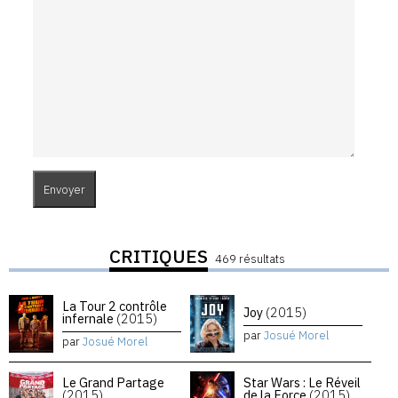
CRITIQUES
469 résultats
La Tour 2 contrôle
Joy
(2015)
infernale
(2015)
par
Josué Morel
par
Josué Morel
Le Grand Partage
Star Wars : Le Réveil
(2015)
de la Force
(2015)