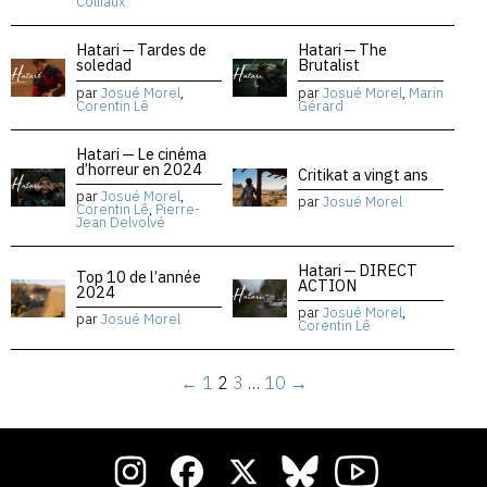
Colliaux
Hatari — Tardes de
Hatari — The
soledad
Brutalist
par
Josué Morel
,
par
Josué Morel
,
Marin
Corentin Lê
Gérard
Hatari — Le cinéma
d’horreur en 2024
Critikat a vingt ans
par
Josué Morel
,
par
Josué Morel
Corentin Lê
,
Pierre-
Jean Delvolvé
Hatari — DIRECT
Top 10 de l’année
ACTION
2024
par
Josué Morel
,
par
Josué Morel
Corentin Lê
←
1
2
3
…
10
→