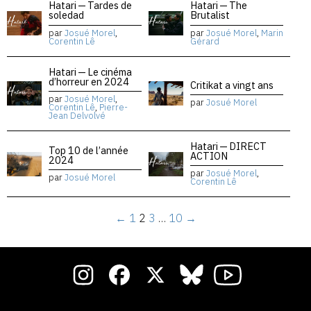
Hatari — Tardes de
Hatari — The
soledad
Brutalist
par
Josué Morel
,
par
Josué Morel
,
Marin
Corentin Lê
Gérard
Hatari — Le cinéma
d’horreur en 2024
Critikat a vingt ans
par
Josué Morel
,
par
Josué Morel
Corentin Lê
,
Pierre-
Jean Delvolvé
Hatari — DIRECT
Top 10 de l’année
ACTION
2024
par
Josué Morel
,
par
Josué Morel
Corentin Lê
←
1
2
3
…
10
→