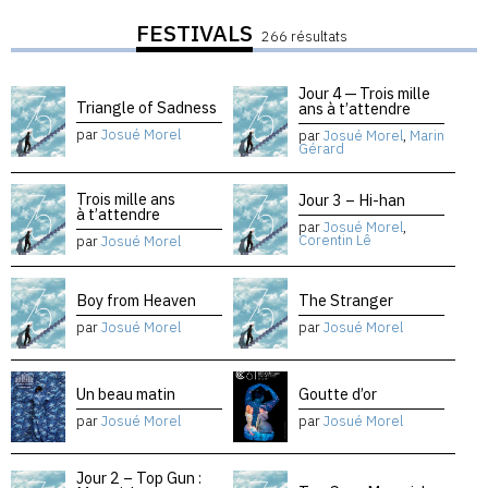
FESTIVALS
266 résultats
Jour 4 — Trois mille
Triangle of Sadness
ans à t’attendre
par
Josué Morel
par
Josué Morel
,
Marin
Gérard
Trois mille ans
Jour 3 – Hi-han
à t’attendre
par
Josué Morel
,
Corentin Lê
par
Josué Morel
Boy from Heaven
The Stranger
par
Josué Morel
par
Josué Morel
Un beau matin
Goutte d’or
par
Josué Morel
par
Josué Morel
Jour 2 – Top Gun :