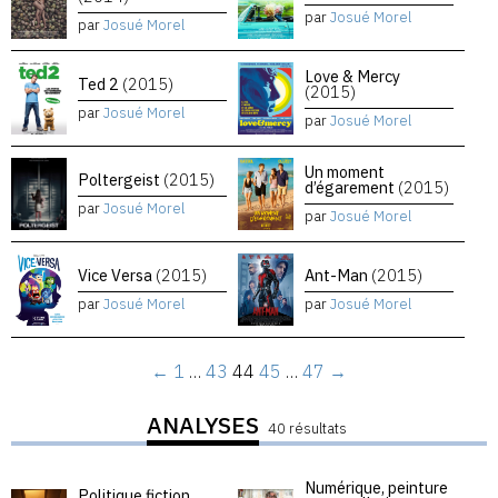
par
Josué Morel
par
Josué Morel
Love & Mercy
Ted 2
(2015)
(2015)
par
Josué Morel
par
Josué Morel
Un moment
Poltergeist
(2015)
d’égarement
(2015)
par
Josué Morel
par
Josué Morel
Vice Versa
(2015)
Ant-Man
(2015)
par
Josué Morel
par
Josué Morel
←
1
…
43
44
45
…
47
→
ANALYSES
40 résultats
Numérique, peinture
Politique fiction