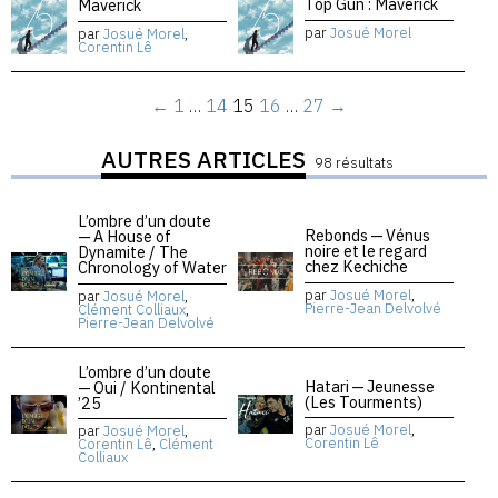
Top Gun : Maverick
Maverick
par
Josué Morel
par
Josué Morel
,
Corentin Lê
←
1
…
14
15
16
…
27
→
AUTRES ARTICLES
98 résultats
L’ombre d’un doute
Rebonds — Vénus
— A House of
noire et le regard
Dynamite / The
chez Kechiche
Chronology of Water
par
Josué Morel
,
par
Josué Morel
,
Pierre-Jean Delvolvé
Clément Colliaux
,
Pierre-Jean Delvolvé
L’ombre d’un doute
Hatari — Jeunesse
— Oui / Kontinental
(Les Tourments)
’25
par
Josué Morel
,
par
Josué Morel
,
Corentin Lê
Corentin Lê
,
Clément
Colliaux