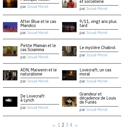
et sorcellerie
par
Josué Morel
par
Josué Morel
After Blue et le cas
9/11, vingt ans plus
Mandico
tard
par
Josué Morel
par
Josué Morel
Petite Maman et le
Le mystère Chabrol
cas Sciamma
par
Josué Morel
par
Josué Morel
ADN, Maïwenn et le
Lovecraft, un cas
naturalisme
moral
par
Josué Morel
par
Josué Morel
Grandeur et
De Lovecraft
décadence de Louis
à Lynch
de Funès
par
Josué Morel
par
Josué Morel
←
1
2
3
4
→