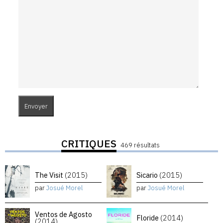
CRITIQUES
469 résultats
The Visit
(2015)
Sicario
(2015)
par
Josué Morel
par
Josué Morel
Ventos de Agosto
Floride
(2014)
(2014)