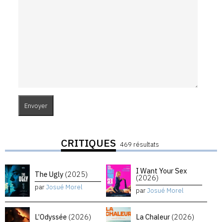
CRITIQUES
469 résultats
I Want Your Sex
The Ugly
(2025)
(2026)
par
Josué Morel
par
Josué Morel
L’Odyssée
(2026)
La Chaleur
(2026)