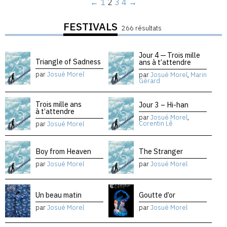
←
1
2
3
4
→
FESTIVALS
266 résultats
Jour 4 — Trois mille
Triangle of Sadness
ans à t’attendre
par
Josué Morel
par
Josué Morel
,
Marin
Gérard
Trois mille ans
Jour 3 – Hi-han
à t’attendre
par
Josué Morel
,
Corentin Lê
par
Josué Morel
Boy from Heaven
The Stranger
par
Josué Morel
par
Josué Morel
Un beau matin
Goutte d’or
par
Josué Morel
par
Josué Morel