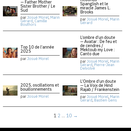
— Father Mother
Spanglish et le
Sister Brother / Le
miracle James L.
Sud
Brooks
par
Josué Morel
,
Marin
par
Josué Morel
,
Marin
Gérard
,
Camille
Gérard
Bouthors
L’ombre d’un doute
— Avatar : De feu et
de cendres /
Top 10 de l’année
Mektoub my Love :
2025
Canto due
par
Josué Morel
par
Josué Morel
,
Marin
Gérard
,
Pierre-Jean
Delvolvé
L’Ombre d’un doute
2025, oscillations et
— La Voix de Hind
bouillonnements
Rajab / Frankenstein
par
Josué Morel
par
Josué Morel
,
Marin
Gérard
,
Bastien Gens
1
2
…
10
→