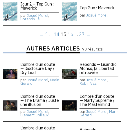
Jour 2 – Top Gun :
Top Gun : Maverick
Maverick
par
Josué Morel
par
Josué Morel
,
Corentin Lê
←
1
…
14
15
16
…
27
→
AUTRES ARTICLES
98 résultats
L’ombre d’un doute
Rebonds — Lisandro
— Disclosure Day /
Alonso, la Libertad
Dry Leaf
retrouvée
par
Josué Morel
,
Marin
par
Josué Morel
,
Gérard
Robin Vaz
L’ombre d’un doute
L’ombre d’un doute
— The Drama / Juste
— Marty Supreme /
une illusion
The Mastermind
par
Josué Morel
,
par
Josué Morel
,
Marin
Clément Colliaux
Gérard
L’ombre d’un doute
Rebonds —