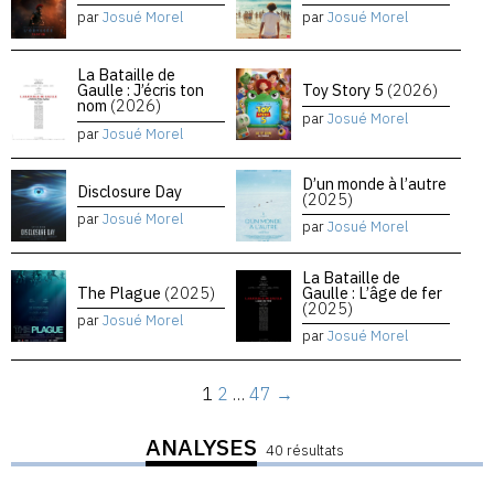
par
Josué Morel
par
Josué Morel
La Bataille de
Gaulle : J’écris ton
Toy Story 5
(2026)
nom
(2026)
par
Josué Morel
par
Josué Morel
D’un monde à l’autre
Disclosure Day
(2025)
par
Josué Morel
par
Josué Morel
La Bataille de
The Plague
(2025)
Gaulle : L’âge de fer
(2025)
par
Josué Morel
par
Josué Morel
1
2
…
47
→
ANALYSES
40 résultats