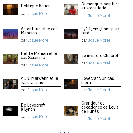
Numérique, peinture
Politique fiction
et sorcellerie
par
Josué Morel
par
Josué Morel
After Blue et le cas
9/11, vingt ans plus
Mandico
tard
par
Josué Morel
par
Josué Morel
Petite Maman et le
Le mystère Chabrol
cas Sciamma
par
Josué Morel
par
Josué Morel
ADN, Maïwenn et le
Lovecraft, un cas
naturalisme
moral
par
Josué Morel
par
Josué Morel
Grandeur et
De Lovecraft
décadence de Louis
à Lynch
de Funès
par
Josué Morel
par
Josué Morel