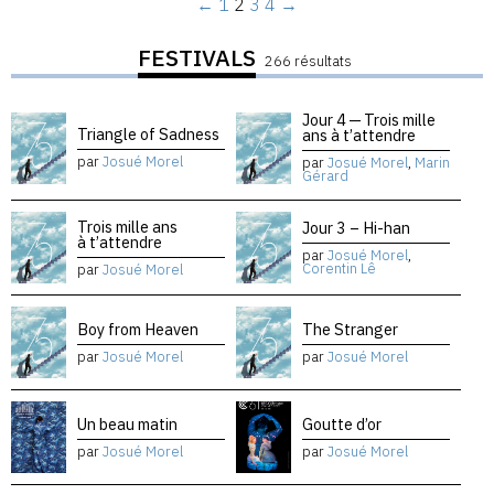
←
1
2
3
4
→
FESTIVALS
266 résultats
Jour 4 — Trois mille
Triangle of Sadness
ans à t’attendre
par
Josué Morel
par
Josué Morel
,
Marin
Gérard
Trois mille ans
Jour 3 – Hi-han
à t’attendre
par
Josué Morel
,
Corentin Lê
par
Josué Morel
Boy from Heaven
The Stranger
par
Josué Morel
par
Josué Morel
Un beau matin
Goutte d’or
par
Josué Morel
par
Josué Morel