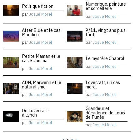
Numérique, peinture
Politique fiction
et sorcellerie
par
Josué Morel
par
Josué Morel
After Blue et le cas
9/11, vingt ans plus
Mandico
tard
par
Josué Morel
par
Josué Morel
Petite Maman et le
Le mystère Chabrol
cas Sciamma
par
Josué Morel
par
Josué Morel
ADN, Maïwenn et le
Lovecraft, un cas
naturalisme
moral
par
Josué Morel
par
Josué Morel
Grandeur et
De Lovecraft
décadence de Louis
à Lynch
de Funès
par
Josué Morel
par
Josué Morel