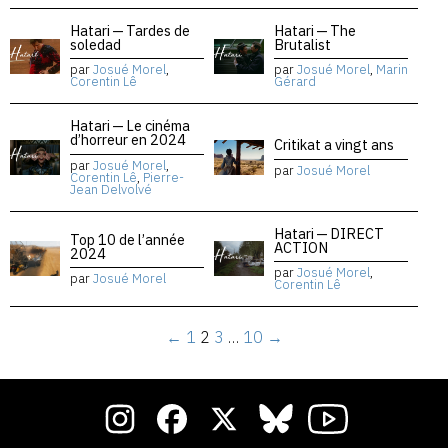
Hatari — Tardes de
Hatari — The
soledad
Brutalist
par
Josué Morel
,
par
Josué Morel
,
Marin
Corentin Lê
Gérard
Hatari — Le cinéma
d’horreur en 2024
Critikat a vingt ans
par
Josué Morel
,
par
Josué Morel
Corentin Lê
,
Pierre-
Jean Delvolvé
Hatari — DIRECT
Top 10 de l’année
ACTION
2024
par
Josué Morel
,
par
Josué Morel
Corentin Lê
←
1
2
3
…
10
→