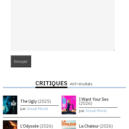
CRITIQUES
469 résultats
I Want Your Sex
The Ugly
(2025)
(2026)
par
Josué Morel
par
Josué Morel
L’Odyssée
(2026)
La Chaleur
(2026)