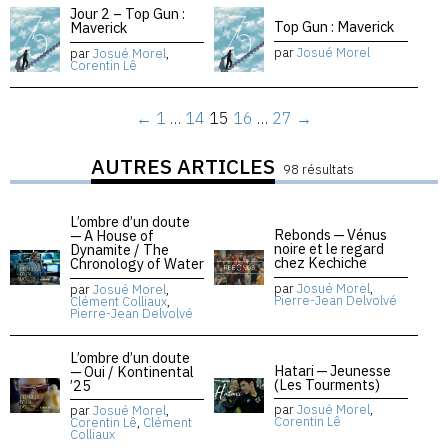
Jour 2 – Top Gun :
Top Gun : Maverick
Maverick
par
Josué Morel
par
Josué Morel
,
Corentin Lê
←
1
…
14
15
16
…
27
→
AUTRES ARTICLES
98 résultats
L’ombre d’un doute
Rebonds — Vénus
— A House of
noire et le regard
Dynamite / The
chez Kechiche
Chronology of Water
par
Josué Morel
,
par
Josué Morel
,
Pierre-Jean Delvolvé
Clément Colliaux
,
Pierre-Jean Delvolvé
L’ombre d’un doute
Hatari — Jeunesse
— Oui / Kontinental
(Les Tourments)
’25
par
Josué Morel
,
par
Josué Morel
,
Corentin Lê
Corentin Lê
,
Clément
Colliaux