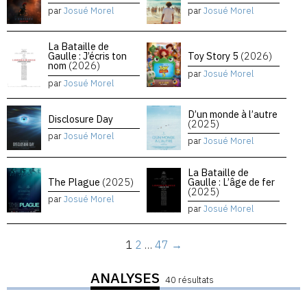
par
Josué Morel
par
Josué Morel
La Bataille de
Gaulle : J’écris ton
Toy Story 5
(2026)
nom
(2026)
par
Josué Morel
par
Josué Morel
D’un monde à l’autre
Disclosure Day
(2025)
par
Josué Morel
par
Josué Morel
La Bataille de
The Plague
(2025)
Gaulle : L’âge de fer
(2025)
par
Josué Morel
par
Josué Morel
1
2
…
47
→
ANALYSES
40 résultats