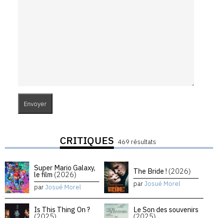
CRITIQUES
469 résultats
Super Mario Galaxy,
The Bride !
(2026)
le film
(2026)
par
Josué Morel
par
Josué Morel
Is This Thing On ?
Le Son des souvenirs
(2025)
(2025)