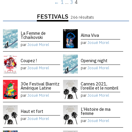
←
1
…
3
4
FESTIVALS
266 résultats
La Femme de
Alma Viva
Tchaïkovski
par
Josué Morel
par
Josué Morel
Coupez !
Opening night
par
Josué Morel
par
Josué Morel
30e Festival Biarritz
Cannes 2021,
Amérique Latine
l’oreille et le nombril
par
Josué Morel
par
Josué Morel
L’Histoire de ma
Haut et fort
femme
par
Josué Morel
par
Josué Morel