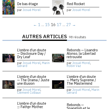
De bas étage
Red Rocket
par
Josué Morel
par
Josué Morel
←
1
…
15
16
17
…
27
→
AUTRES ARTICLES
98 résultats
L’ombre d’un doute
Rebonds — Lisandro
— Disclosure Day /
Alonso, la Libertad
Dry Leaf
retrouvée
par
Josué Morel
,
Marin
par
Josué Morel
,
Gérard
Robin Vaz
L’ombre d’un doute
L’ombre d’un doute
— The Drama / Juste
— Marty Supreme /
une illusion
The Mastermind
par
Josué Morel
,
par
Josué Morel
,
Marin
Clément Colliaux
Gérard
L’ombre d’un doute
Rebonds —
— Father Mother
Spanglish et le