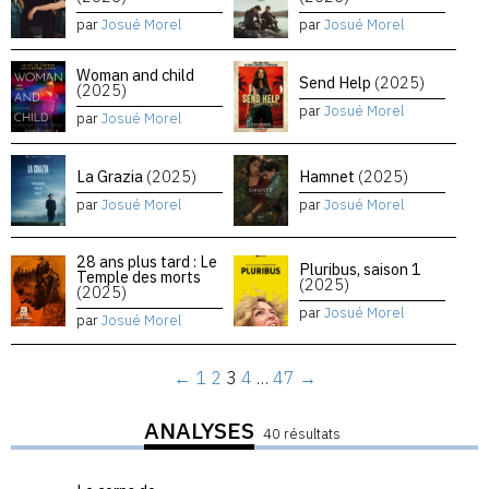
par
Josué Morel
par
Josué Morel
Woman and child
Send Help
(2025)
(2025)
par
Josué Morel
par
Josué Morel
La Grazia
(2025)
Hamnet
(2025)
par
Josué Morel
par
Josué Morel
28 ans plus tard : Le
Pluribus, saison 1
Temple des morts
(2025)
(2025)
par
Josué Morel
par
Josué Morel
←
1
2
3
4
…
47
→
ANALYSES
40 résultats