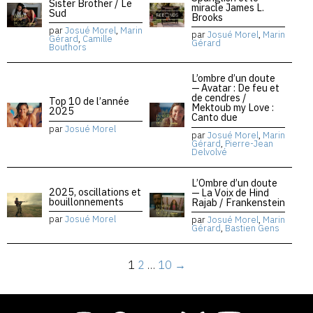
Sister Brother / Le
miracle James L.
Sud
Brooks
par
Josué Morel
,
Marin
par
Josué Morel
,
Marin
Gérard
,
Camille
Gérard
Bouthors
L’ombre d’un doute
— Avatar : De feu et
de cendres /
Top 10 de l’année
Mektoub my Love :
2025
Canto due
par
Josué Morel
par
Josué Morel
,
Marin
Gérard
,
Pierre-Jean
Delvolvé
L’Ombre d’un doute
2025, oscillations et
— La Voix de Hind
bouillonnements
Rajab / Frankenstein
par
Josué Morel
par
Josué Morel
,
Marin
Gérard
,
Bastien Gens
1
2
…
10
→