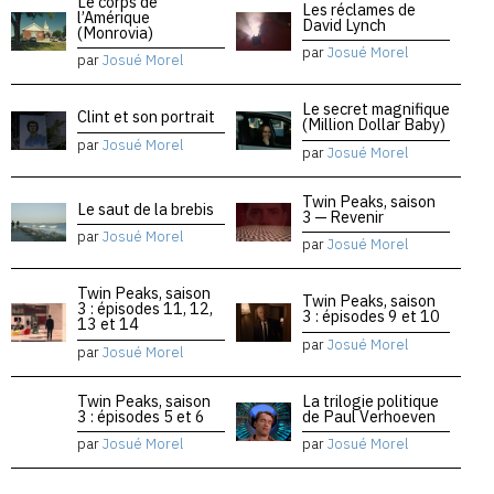
Le corps de
Les réclames de
l’Amérique
David Lynch
(Monrovia)
par
Josué Morel
par
Josué Morel
Le secret magnifique
Clint et son portrait
(Million Dollar Baby)
par
Josué Morel
par
Josué Morel
Twin Peaks, saison
Le saut de la brebis
3 — Revenir
par
Josué Morel
par
Josué Morel
Twin Peaks, saison
Twin Peaks, saison
3 : épisodes 11, 12,
3 : épisodes 9 et 10
13 et 14
par
Josué Morel
par
Josué Morel
Twin Peaks, saison
La trilogie politique
3 : épisodes 5 et 6
de Paul Verhoeven
par
Josué Morel
par
Josué Morel