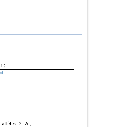
26)
el
arallèles
(2026)