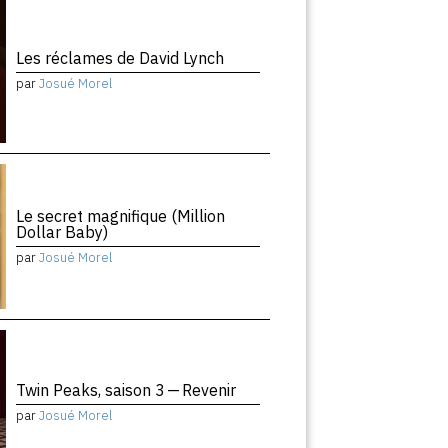
Les réclames de David Lynch
par
Josué Morel
Le secret magnifique (Million
Dollar Baby)
par
Josué Morel
Twin Peaks, saison 3 — Revenir
par
Josué Morel