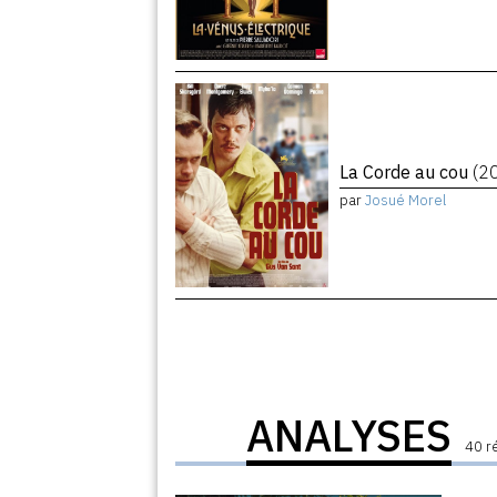
La Corde au cou
(2
par
Josué Morel
ANALYSES
40 r