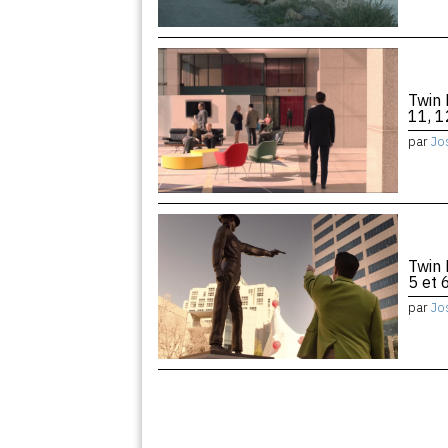
Twin 
11, 1
par
Jo
Twin 
5 et 
par
Jo