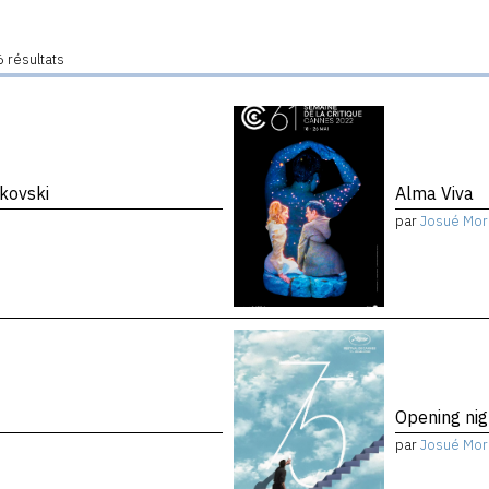
 résultats
kovski
Alma Viva
par
Josué Mor
Opening nig
par
Josué Mor