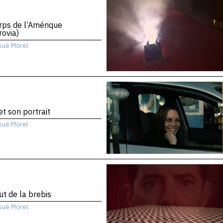
rps de l’Amérique
ovia)
sué Morel
 et son portrait
sué Morel
ut de la brebis
sué Morel