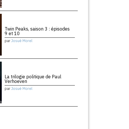
Twin Peaks, saison 3 : épisodes
9 et 10
par
Josué Morel
La trilogie politique de Paul
Verhoeven
par
Josué Morel