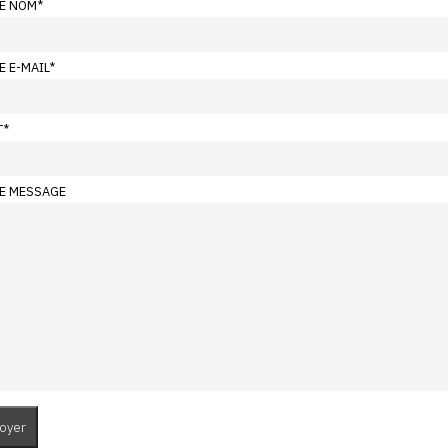
E NOM
*
E E-MAIL
*
T
*
E MESSAGE