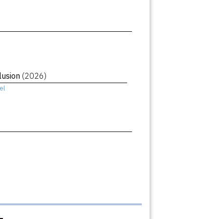
llusion
(2026)
el