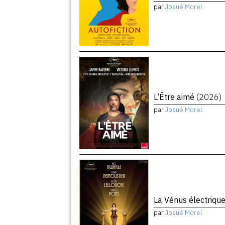
par
Josué Morel
L’Être aimé
(2026)
par
Josué Morel
La Vénus électriqu
par
Josué Morel