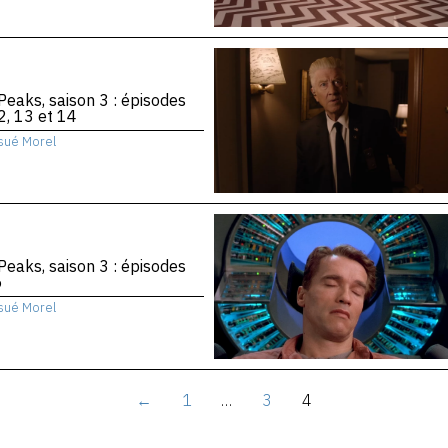
Peaks, saison 3 : épisodes
2, 13 et 14
sué Morel
Peaks, saison 3 : épisodes
6
sué Morel
←
1
…
3
4