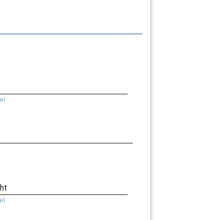
el
ht
el