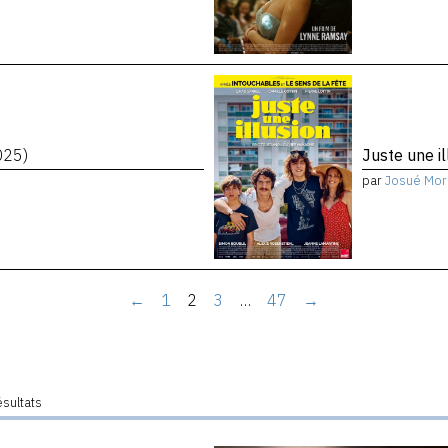
025)
Juste une i
par
Josué Mor
←
1
2
3
…
47
→
ésultats