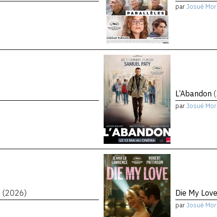
par
Josué Mor
L’Abandon
par
Josué Mor
e
(2026)
Die My Lov
par
Josué Mor