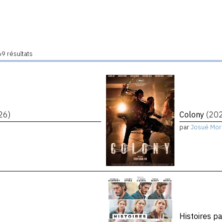
9 résultats
26)
Colony
(20
par
Josué Mor
Histoires p