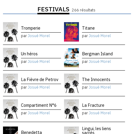
FESTIVALS
266 résultats
Tromperie
Titane
par
Josué Morel
par
Josué Morel
Un héros
Bergman Island
par
Josué Morel
par
Josué Morel
La Fièvre de Petrov
The Innocents
par
Josué Morel
par
Josué Morel
Compartiment N°6
La Fracture
par
Josué Morel
par
Josué Morel
Lingui, les liens
Benedetta
sacrés