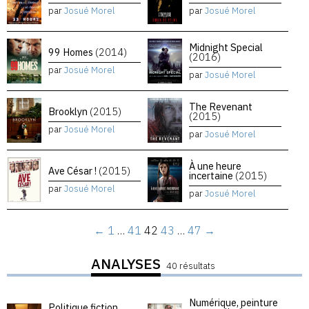
par
Josué Morel
par
Josué Morel
Midnight Special
99 Homes
(2014)
(2016)
par
Josué Morel
par
Josué Morel
The Revenant
Brooklyn
(2015)
(2015)
par
Josué Morel
par
Josué Morel
À une heure
Ave César !
(2015)
incertaine
(2015)
par
Josué Morel
par
Josué Morel
←
1
…
41
42
43
…
47
→
ANALYSES
40 résultats
Numérique, peinture
Politique fiction