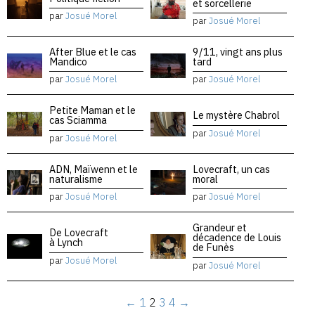
et sorcellerie
par
Josué Morel
par
Josué Morel
After Blue et le cas
9/11, vingt ans plus
Mandico
tard
par
Josué Morel
par
Josué Morel
Petite Maman et le
Le mystère Chabrol
cas Sciamma
par
Josué Morel
par
Josué Morel
ADN, Maïwenn et le
Lovecraft, un cas
naturalisme
moral
par
Josué Morel
par
Josué Morel
Grandeur et
De Lovecraft
décadence de Louis
à Lynch
de Funès
par
Josué Morel
par
Josué Morel
←
1
2
3
4
→