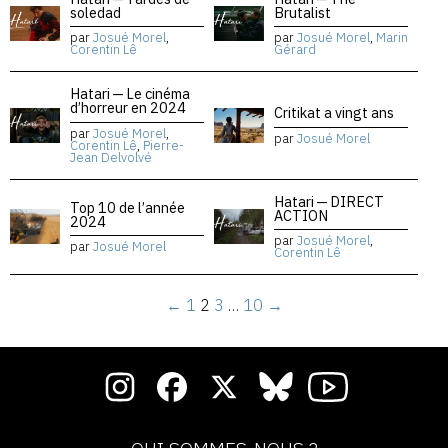
soledad
Brutalist
par
Josué Morel
,
par
Josué Morel
,
Marin
Corentin Lê
Gérard
Hatari — Le cinéma
d’horreur en 2024
Critikat a vingt ans
par
Josué Morel
,
par
Josué Morel
Corentin Lê
,
Pierre-
Jean Delvolvé
Hatari — DIRECT
Top 10 de l’année
ACTION
2024
par
Josué Morel
,
par
Josué Morel
Corentin Lê
←
1
2
3
…
10
→