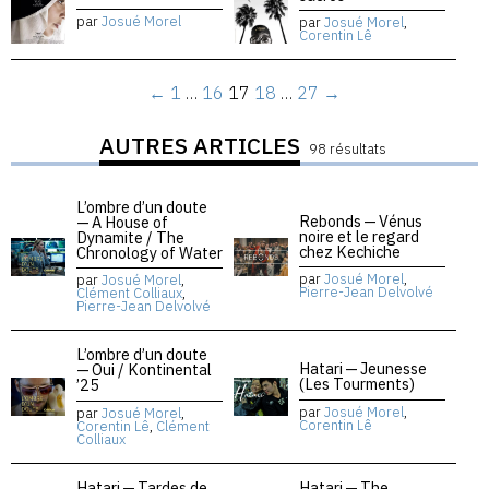
par
Josué Morel
par
Josué Morel
,
Corentin Lê
←
1
…
16
17
18
…
27
→
AUTRES ARTICLES
98 résultats
L’ombre d’un doute
Rebonds — Vénus
— A House of
noire et le regard
Dynamite / The
chez Kechiche
Chronology of Water
par
Josué Morel
,
par
Josué Morel
,
Pierre-Jean Delvolvé
Clément Colliaux
,
Pierre-Jean Delvolvé
L’ombre d’un doute
Hatari — Jeunesse
— Oui / Kontinental
(Les Tourments)
’25
par
Josué Morel
,
par
Josué Morel
,
Corentin Lê
Corentin Lê
,
Clément
Colliaux
Hatari — Tardes de
Hatari — The