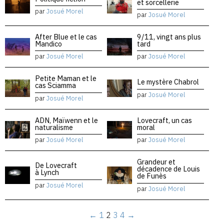
et sorcellerie
par
Josué Morel
par
Josué Morel
After Blue et le cas
9/11, vingt ans plus
Mandico
tard
par
Josué Morel
par
Josué Morel
Petite Maman et le
Le mystère Chabrol
cas Sciamma
par
Josué Morel
par
Josué Morel
ADN, Maïwenn et le
Lovecraft, un cas
naturalisme
moral
par
Josué Morel
par
Josué Morel
Grandeur et
De Lovecraft
décadence de Louis
à Lynch
de Funès
par
Josué Morel
par
Josué Morel
←
1
2
3
4
→