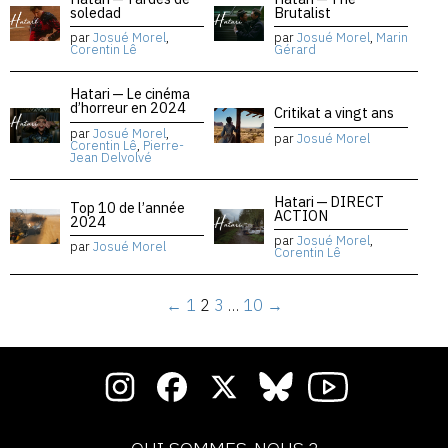
soledad
Brutalist
par
Josué Morel
,
par
Josué Morel
,
Marin
Corentin Lê
Gérard
Hatari — Le cinéma
d’horreur en 2024
Critikat a vingt ans
par
Josué Morel
,
par
Josué Morel
Corentin Lê
,
Pierre-
Jean Delvolvé
Hatari — DIRECT
Top 10 de l’année
ACTION
2024
par
Josué Morel
,
par
Josué Morel
Corentin Lê
←
1
2
3
…
10
→