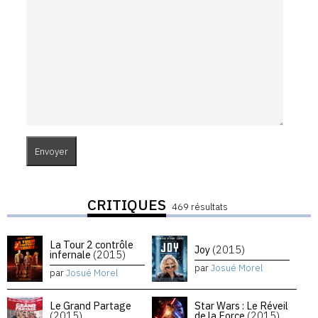
CRITIQUES
469 résultats
La Tour 2 contrôle
Joy
(2015)
infernale
(2015)
par
Josué Morel
par
Josué Morel
Le Grand Partage
Star Wars : Le Réveil
(2015)
de la Force
(2015)