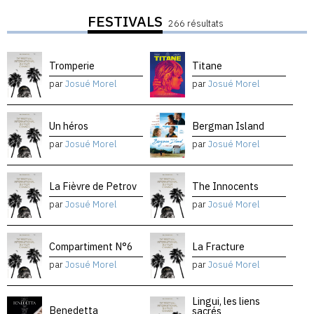
FESTIVALS
266 résultats
Tromperie
Titane
par
Josué Morel
par
Josué Morel
Un héros
Bergman Island
par
Josué Morel
par
Josué Morel
La Fièvre de Petrov
The Innocents
par
Josué Morel
par
Josué Morel
Compartiment N°6
La Fracture
par
Josué Morel
par
Josué Morel
Lingui, les liens
Benedetta
sacrés