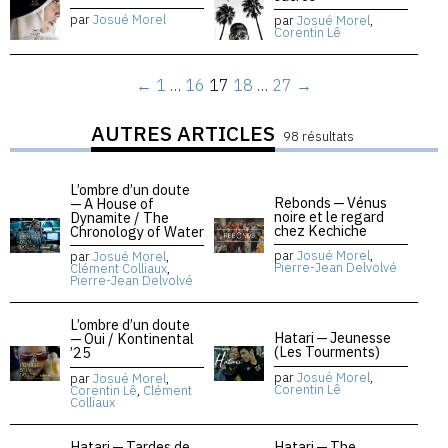
par
Josué Morel
par
Josué Morel
,
Corentin Lê
←
1
…
16
17
18
…
27
→
AUTRES ARTICLES
98 résultats
L’ombre d’un doute
Rebonds — Vénus
— A House of
noire et le regard
Dynamite / The
chez Kechiche
Chronology of Water
par
Josué Morel
,
par
Josué Morel
,
Pierre-Jean Delvolvé
Clément Colliaux
,
Pierre-Jean Delvolvé
L’ombre d’un doute
Hatari — Jeunesse
— Oui / Kontinental
(Les Tourments)
’25
par
Josué Morel
,
par
Josué Morel
,
Corentin Lê
Corentin Lê
,
Clément
Colliaux
Hatari — Tardes de
Hatari — The