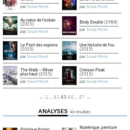
par
Josué Morel
par
Josué Morel
Au cœur de l’océan
Body Double
(1984)
(2015)
par
Josué Morel
par
Josué Morel
Le Pont des espions
Une histoire de fou
(2015)
(2015)
par
Josué Morel
par
Josué Morel
The Walk – Rêver
Crimson Peak
plus haut
(2015)
(2015)
par
Josué Morel
par
Josué Morel
←
1
…
42
43
44
…
47
→
ANALYSES
40 résultats
Numérique, peinture
Politique fiction