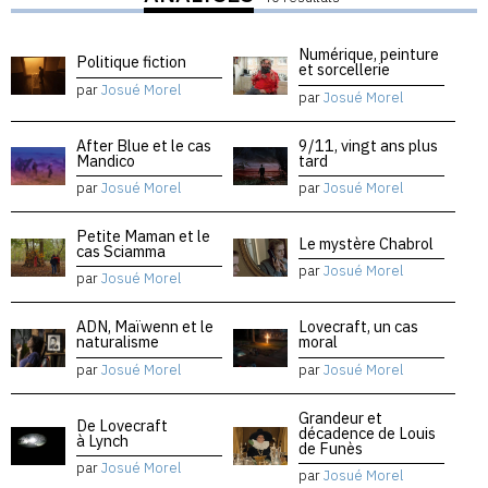
Numérique, peinture
Politique fiction
et sorcellerie
par
Josué Morel
par
Josué Morel
After Blue et le cas
9/11, vingt ans plus
Mandico
tard
par
Josué Morel
par
Josué Morel
Petite Maman et le
Le mystère Chabrol
cas Sciamma
par
Josué Morel
par
Josué Morel
ADN, Maïwenn et le
Lovecraft, un cas
naturalisme
moral
par
Josué Morel
par
Josué Morel
Grandeur et
De Lovecraft
décadence de Louis
à Lynch
de Funès
par
Josué Morel
par
Josué Morel