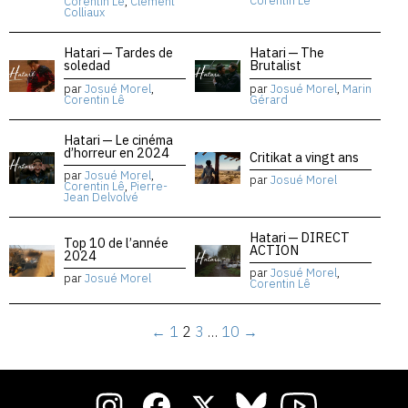
Corentin Lê
Corentin Lê
,
Clément
Colliaux
Hatari — Tardes de
Hatari — The
soledad
Brutalist
par
Josué Morel
,
par
Josué Morel
,
Marin
Corentin Lê
Gérard
Hatari — Le cinéma
d’horreur en 2024
Critikat a vingt ans
par
Josué Morel
,
par
Josué Morel
Corentin Lê
,
Pierre-
Jean Delvolvé
Hatari — DIRECT
Top 10 de l’année
ACTION
2024
par
Josué Morel
,
par
Josué Morel
Corentin Lê
←
1
2
3
…
10
→