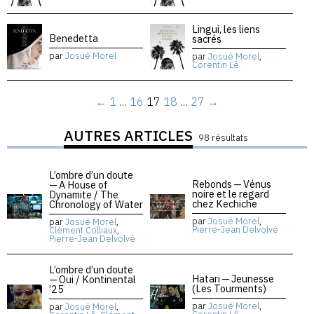
Lingui, les liens
Benedetta
sacrés
par
Josué Morel
par
Josué Morel
,
Corentin Lê
←
1
…
16
17
18
…
27
→
AUTRES ARTICLES
98 résultats
L’ombre d’un doute
Rebonds — Vénus
— A House of
noire et le regard
Dynamite / The
chez Kechiche
Chronology of Water
par
Josué Morel
,
par
Josué Morel
,
Pierre-Jean Delvolvé
Clément Colliaux
,
Pierre-Jean Delvolvé
L’ombre d’un doute
Hatari — Jeunesse
— Oui / Kontinental
(Les Tourments)
’25
par
Josué Morel
,
par
Josué Morel
,