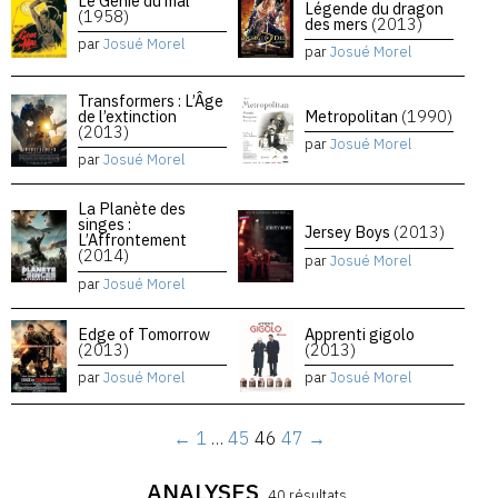
Le Génie du mal
Légende du dragon
(1958)
des mers
(2013)
par
Josué Morel
par
Josué Morel
Transformers : L’Âge
de l’extinction
Metropolitan
(1990)
(2013)
par
Josué Morel
par
Josué Morel
La Planète des
singes :
Jersey Boys
(2013)
L’Affrontement
(2014)
par
Josué Morel
par
Josué Morel
Edge of Tomorrow
Apprenti gigolo
(2013)
(2013)
par
Josué Morel
par
Josué Morel
←
1
…
45
46
47
→
ANALYSES
40 résultats