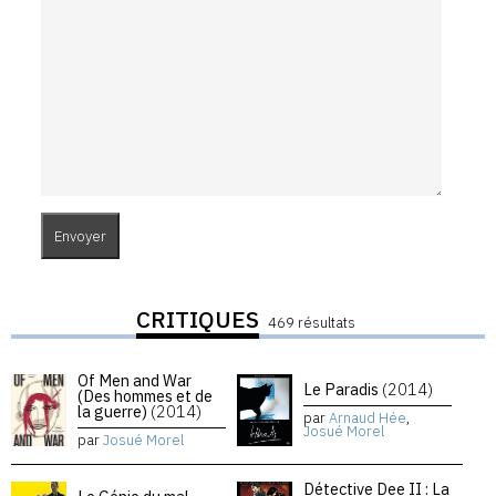
CRITIQUES
469 résultats
Of Men and War
Le Paradis
(2014)
(Des hommes et de
la guerre)
(2014)
par
Arnaud Hée
,
Josué Morel
par
Josué Morel
Détective Dee II : La