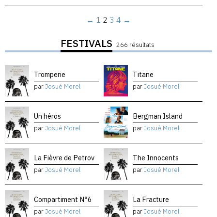
←
1
2
3
4
→
FESTIVALS
266 résultats
Tromperie
Titane
par
Josué Morel
par
Josué Morel
Un héros
Bergman Island
par
Josué Morel
par
Josué Morel
La Fièvre de Petrov
The Innocents
par
Josué Morel
par
Josué Morel
Compartiment N°6
La Fracture
par
Josué Morel
par
Josué Morel